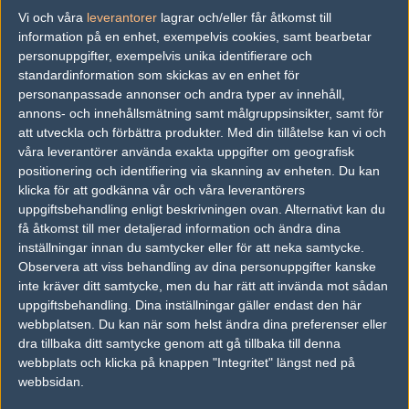
vs.
Begrip1.6
1-2
Vi och våra
leverantorer
lagrar och/eller får åtkomst till
vs.
ESG! (old)
16-8
information på en enhet, exempelvis cookies, samt bearbetar
personuppgifter, exempelvis unika identifierare och
vs.
eucalyptus
16-8
standardinformation som skickas av en enhet för
personanpassade annonser och andra typer av innehåll,
annons- och innehållsmätning samt målgruppsinsikter, samt för
Tipset
att utveckla och förbättra produkter.
Med din tillåtelse kan vi och
Du måste vara inloggad för att kunna satsa våra vackra bites på en
våra leverantörer använda exakta uppgifter om geografisk
match. Har du inget konto?
Registrera dig
nu, snabbt och smärtfritt!
positionering och identifiering via skanning av enheten. Du kan
klicka för att godkänna vår och våra leverantörers
x6tence
f.d. alchemists
uppgiftsbehandling enligt beskrivningen ovan. Alternativt kan du
50%
50%
få åtkomst till mer detaljerad information och ändra dina
inställningar innan du samtycker eller för att neka samtycke.
Observera att viss behandling av dina personuppgifter kanske
AD
inte kräver ditt samtycke, men du har rätt att invända mot sådan
2 kommentarer —
skriv kommentar
uppgiftsbehandling. Dina inställningar gäller endast den här
webbplatsen. Du kan när som helst ändra dina preferenser eller
dra tillbaka ditt samtycke genom att gå tillbaka till denna
#1
bean_slaughter
webbplats och klicka på knappen "Integritet" längst ned på
1
Hall of Fame
webbsidan.
2010-11-26 18:54