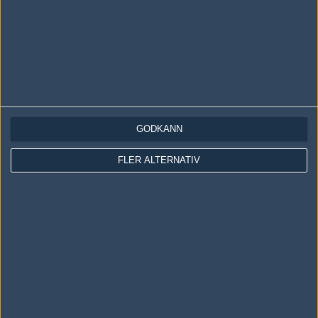
Följ oss i social media
Följ oss på Facebook
Följ oss på Twitter
Följ oss på Instagram
Följ oss på Twitch
GODKÄNN
Information
FLER ALTERNATIV
Annonsering
Copyright och Privacy Policy
Användaravtal
Kontakta
Om Fragbite
Copyright Fragbite. Allt innehåll på Fragbite är skyddat enligt