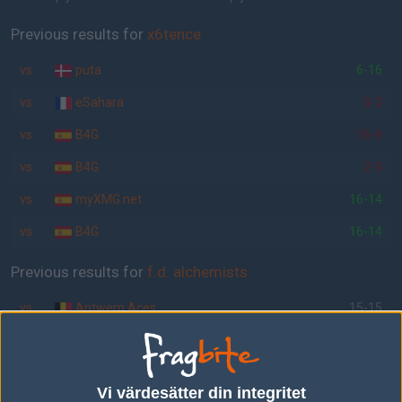
Previous results for
x6tence
vs.
puta
6-16
vs.
eSahara
0-2
vs.
B4G
16-9
vs.
B4G
2-0
vs.
myXMG.net
16-14
vs.
B4G
16-14
Previous results for
f.d. alchemists
vs.
Antwerp Aces
15-15
vs.
Natus Vincere
16-4
vs.
Playzone
2-0
Vi värdesätter din integritet