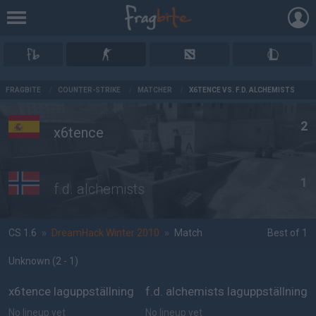
AD
FRAGBITE
/
COUNTER-STRIKE
/
MATCHER
/
X6TENCE VS. F.D. ALCHEMISTS
2
x6tence
1
f.d. alchemists
CS 1.6
»
DreamHack Winter 2010
»
Match
Best of 1
Unknown
(2 - 1
)
x6tence laguppställning
f.d. alchemists laguppställning
No lineup yet
No lineup yet