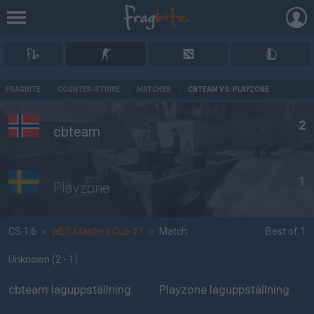
AD
FRAGBITE
/
COUNTER-STRIKE
/
MATCHER
/
CBTEAM VS. PLAYZONE
2
cbteam
1
Playzone
CS 1.6
»
WES Masters Cup #1
»
Match
Best of 1
Unknown
(2 - 1
)
cbteam laguppställning
Playzone laguppställning