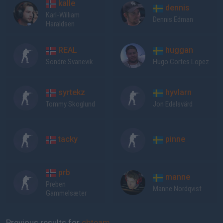
kalle
dennis
Karl-William
Dennis Edman
Haraldsen
REAL
huggan
Sondre Svanevik
Hugo Cortes Lopez
syrtekz
hyvlarn
Tommy Skoglund
Jon Edelsvärd
tacky
pinne
prb
manne
Preben
Manne Nordqvist
Gammelsæter
Previous results for
cbteam