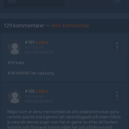
50%
50%
AD
129 kommentarer —
skriv kommentar
#101
hoxtra
1
Old School
2010-02-28 20:23
#99 keke
#98 hHAHA Fan vad kung..
#102
zUiBoI
1
Old School
2010-02-28 20:23
Något som är ännu mer komiskt än att redaktörerna kan göra
remote queries bara genom att vara inloggade på sidan måste
ju vara att dennis suger som fan in-game nu efter att hyvlarn
kommit och försvarat honom både här och på hltv.org och