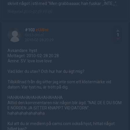
skrivit något i stil med "Men grabbaaaar, han fuskar _INTE_".
Redigerad 2010-02-28 20:26
#103
zUiBoI
1
Old School
2010-02-28 20:29
Avsändare: hyst
Mottaget: 2010-02-28 20:28
Ämne: SV: love love love.
Vad lider du utav? Och hur har du ägt mig?
Tillskillnad från dig sitter jag inte som ett klistermärke vid
datorn. Var tyst nu, är trött på dig.
HAHAHAHAHAHAHAHAHAHA.
Alltid den kommentaren när någon blir ägd. "NAE DE E DU SOM
E NÖRDEN JA SITTER KNAPPT VID DATORN".
hahahahahahahaha
Kul att du är medlem på cams.com också hyst, hittat något
billigt kap?