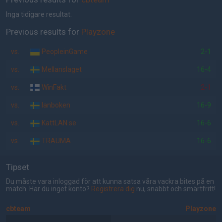
Inga tidigare resultat.
Previous results for
Playzone
vs.
PeopleinGame
2-1
vs.
Mellanslaget
16-4
vs.
WinFakt
2-1
vs.
lanboken
16-9
vs.
KattLAN.se
16-6
vs.
TRAUMA
16-6
Tipset
Du måste vara inloggad för att kunna satsa våra vackra bites på en
match. Har du inget konto?
Registrera dig
nu, snabbt och smärtfritt!
cbteam
Playzone