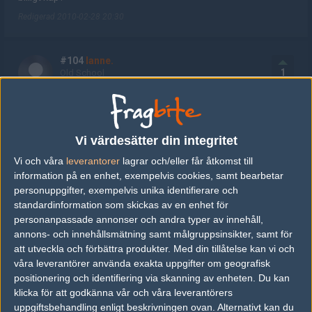
Redigerad 2010-02-28 20:30
#104
lanne.
1
Old School
2010-02-28 20:31
<XpreZ 4 LiFE> [EAC] WES_ref_traNs :: Download client from
www.EasyAntiCheat.net
Vi värdesätter din integritet
De spelar på EAC!
Vi och våra
leverantorer
lagrar och/eller får åtkomst till
information på en enhet, exempelvis cookies, samt bearbetar
personuppgifter, exempelvis unika identifierare och
#105
juNi0r *~~
1
Old School
standardinformation som skickas av en enhet för
2010-02-28 20:31
personanpassade annonser och andra typer av innehåll,
annons- och innehållsmätning samt målgruppsinsikter, samt för
#103, varför sitter du å skriver i denna tråd?
att utveckla och förbättra produkter.
Med din tillåtelse kan vi och
våra leverantörer använda exakta uppgifter om geografisk
positionering och identifiering via skanning av enheten. Du kan
#106
zUiBoI
klicka för att godkänna vår och våra leverantörers
1
Old School
uppgiftsbehandling enligt beskrivningen ovan. Alternativt kan du
2010-02-28 20:31