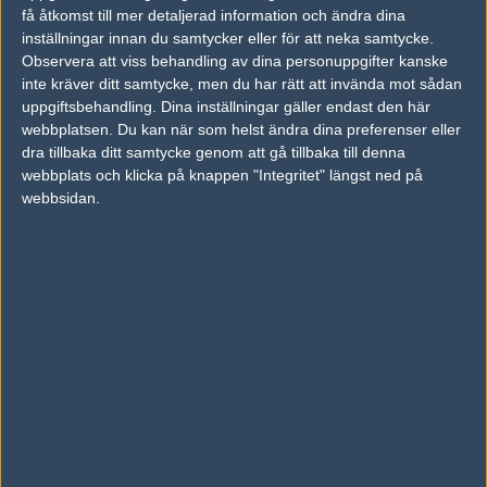
få åtkomst till mer detaljerad information och ändra dina
#104 Antar att du har missat att dom har spelat på 4 olika
inställningar innan du samtycker eller för att neka samtycke.
servrar den här matchen.
Observera att viss behandling av dina personuppgifter kanske
inte kräver ditt samtycke, men du har rätt att invända mot sådan
uppgiftsbehandling. Dina inställningar gäller endast den här
#107
hyst
webbplatsen. Du kan när som helst ändra dina preferenser eller
1
Old School
dra tillbaka ditt samtycke genom att gå tillbaka till denna
2010-02-28 20:32
webbplats och klicka på knappen "Integritet" längst ned på
webbsidan.
#103 Helt ärligt, vilken mental korruption lider du utav? Och vad
pratar du om överhuvudtaget? Tack för dina 3(?) pm's de
värmer innerligt gubben!
Och det jag menade med klistermärke, var att du själv inte
insåg att jag inte hade hunnit läsa dina 10 kommentarer
tillägnade mig, och dina 3 pm's, men det hade du tydligen svårt
att förstå.
Fattar fortfarande inte hur du ägt mig, och hur du kom in på
det sidospåret?
Redigerad 2010-02-28 20:40