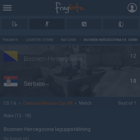
AD
FRAGBITE
/
COUNTER-STRIKE
/
MATCHER
/
BOSNIEN-HERCEGOVINA VS. SERBIE
12
Bosnien-Hercegovina
18
Serbien
CS 1.6
»
Clanbase Nations Cup XIII
»
Match
Best of 1
Nuke
(12 - 18
)
Bosnien-Hercegovina laguppställning
No lineup yet