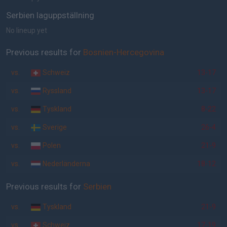
Serbien laguppställning
No lineup yet
Previous results for
Bosnien-Hercegovina
vs.
Schweiz
13-17
vs.
Ryssland
13-17
vs.
Tyskland
8-22
vs.
Sverige
26-4
vs.
Polen
21-9
vs.
Nederländerna
18-12
Previous results for
Serbien
vs.
Tyskland
21-9
vs.
Schweiz
17-19