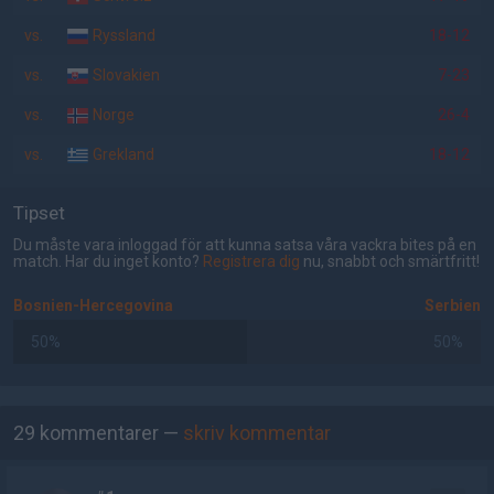
vs.
Ryssland
18-12
vs.
Slovakien
7-23
vs.
Norge
26-4
vs.
Grekland
18-12
Tipset
Du måste vara inloggad för att kunna satsa våra vackra bites på en
match. Har du inget konto?
Registrera dig
nu, snabbt och smärtfritt!
Bosnien-Hercegovina
Serbien
50%
50%
AD
29 kommentarer —
skriv kommentar