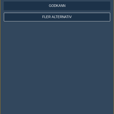
GODKÄNN
Serbien tare :-P
Redigerad 2010-02-20 21:38
FLER ALTERNATIV
#24
snopib0y
1
Old School
2010-02-20 23:26
SUSPECT HAHAHAHAHAHA:D:D:D
#25
KobasiCa
1
Old School
2010-02-20 23:53
#14, turkarna tog det från bosniakerna så fack y0.
#26
StegdoZa
1
Old School
2010-02-21 01:48