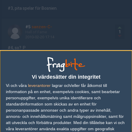
#3, pita spelar för Bosnien.
#5
sanzen-C-
1
Hall of Fame
2010-02-20 17:14
#4, so? :P
#6
KobasiCa
1
Old School
Vi värdesätter din integritet
2010-02-20 17:17
Vi och våra
leverantorer
lagrar och/eller får åtkomst till
#5, ja vilka spelar för Serbien? :P
information på en enhet, exempelvis cookies, samt bearbetar
personuppgifter, exempelvis unika identifierare och
standardinformation som skickas av en enhet för
#7
AMIREEE!
personanpassade annonser och andra typer av innehåll,
1
Old School
2010-02-20 17:17
annons- och innehållsmätning samt målgruppsinsikter, samt för
att utveckla och förbättra produkter.
Med din tillåtelse kan vi och
Hoppas att bosnien tar det KOM IGEN PITA! Jag bjuder hela
våra leverantörer använda exakta uppgifter om geografisk