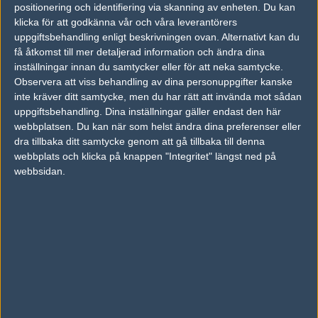
laget på burek om ni vinner!
positionering och identifiering via skanning av enheten. Du kan
klicka för att godkänna vår och våra leverantörers
uppgiftsbehandling enligt beskrivningen ovan. Alternativt kan du
#8
Armino
få åtkomst till mer detaljerad information och ändra dina
1
Old School
inställningar innan du samtycker eller för att neka samtycke.
2010-02-20 17:22
Observera att viss behandling av dina personuppgifter kanske
KOMIGEN BOSNIEN :D :D:D:
inte kräver ditt samtycke, men du har rätt att invända mot sådan
uppgiftsbehandling. Dina inställningar gäller endast den här
webbplatsen. Du kan när som helst ändra dina preferenser eller
#9
kainashi
dra tillbaka ditt samtycke genom att gå tillbaka till denna
1
Old School
webbplats och klicka på knappen "Integritet" längst ned på
2010-02-20 17:23
webbsidan.
burek och yogurt bjuder jag dom på fall BH vinner ! ;)
#10
oveFTW
1
Old School
2010-02-20 17:26
Du har satsat 969 bite(s) på Bosnien-Hercegovina!