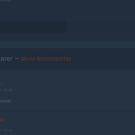
tfritt!
arer —
skriv kommentar
ol
1 16:46
vinner.
Ng
ol
1 16:46