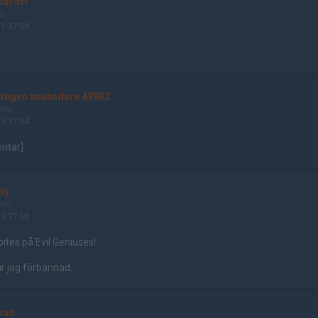
dacort
ol
1 17:08
ttagen användare 43982
ame
1 17:14
ntar]
ity
ame
1 17:16
ites på Evil Geniuses!
ir jag förbannad.
kan