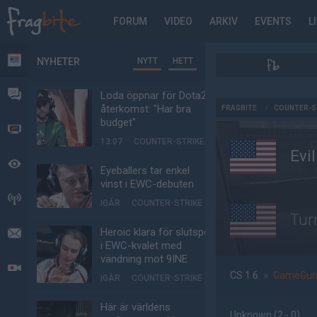
FORUM
VIDEO
ARKIV
EVENTS
L
NYHETER
NYTT
HETT
NYHETER
FORUM
Loda öppnar för Dota2-
AD
återkomst: "Har bra
FRAGBITE
/
COUNTER-S
budget"
VIDEO
13:07
COUNTER-STRIKE
Evi
BEVAKAT
Eyeballers tar enkel
vinst i EWC-debuten
HÄNDELSER
IGÅR
COUNTER-STRIKE
Tur
Heroic klara för slutspel
MEDDELANDEN
i EWC-kvalet med
vändning mot 9INE
LIVESÄNDNINGAR
CS 1.6
»
GameGun
IGÅR
COUNTER-STRIKE
Här är världens
Unknown
(2 - 0
)