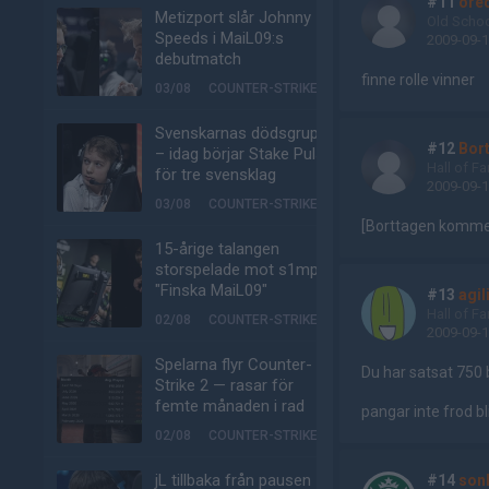
#11
ore
Metizport slår Johnny
Old Scho
Speeds i MaiL09:s
2009-09-1
debutmatch
finne rolle vinner
03/08
COUNTER-STRIKE
Svenskarnas dödsgrupp
#12
Bor
– idag börjar Stake Pulse
Hall of F
för tre svensklag
2009-09-1
03/08
COUNTER-STRIKE
[Borttagen komme
15-årige talangen
storspelade mot s1mple:
"Finska MaiL09"
#13
agil
Hall of F
02/08
COUNTER-STRIKE
2009-09-1
Spelarna flyr Counter-
Du har satsat 750 b
Strike 2 — rasar för
femte månaden i rad
pangar inte frod bl
02/08
COUNTER-STRIKE
jL tillbaka från pausen –
#14
son