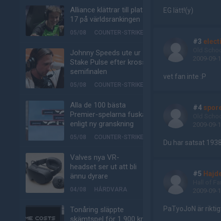
Alliance klättrar till plats
EG lätt!(y)
17 på världsrankingen
05/08
COUNTER-STRIKE
#3
elect
Old Scho
Johnny Speeds ute ur
2009-09-1
Stake Pulse efter kross i
semifinalen
vet fan inte :P
05/08
COUNTER-STRIKE
Alla de 100 bästa
#4
spor
Premier-spelarna fuskar
Old Scho
enligt ny granskning
2009-09-1
05/08
COUNTER-STRIKE
Du har satsat 1938
Valves nya VR-
headset ser ut att bli
#5
Hajd
ännu dyrare
Hall of F
04/08
HÅRDVARA
2009-09-1
PaTyoJoN är riktigt
Tonåring släppte
skämtspel för 1 900 kr –