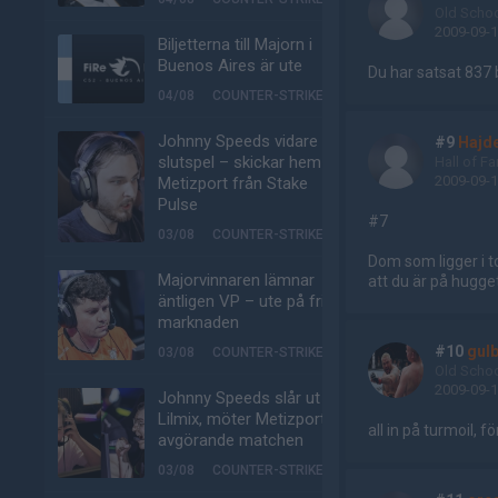
Old Scho
2009-09-1
Biljetterna till Majorn i
Buenos Aires är ute
Du har satsat 837 b
04/08
COUNTER-STRIKE
Johnny Speeds vidare till
#9
Hajd
slutspel – skickar hem
Hall of F
2009-09-1
Metizport från Stake
Pulse
#7
03/08
COUNTER-STRIKE
Dom som ligger i t
Majorvinnaren lämnar
att du är på hugge
äntligen VP – ute på fria
marknaden
#10
gul
03/08
COUNTER-STRIKE
Old Scho
2009-09-1
Johnny Speeds slår ut
Lilmix, möter Metizport i
all in på turmoil, f
avgörande matchen
03/08
COUNTER-STRIKE