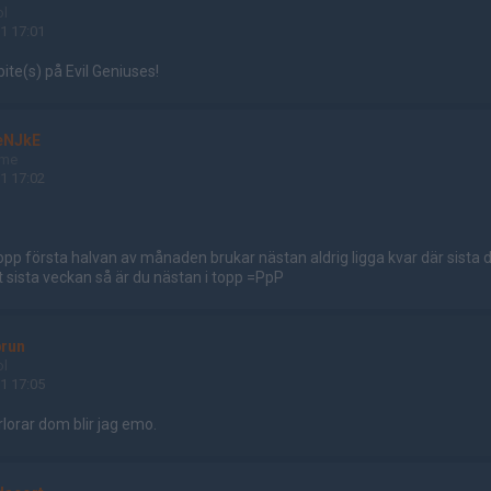
ol
1 17:01
ite(s) på Evil Geniuses!
eNJkE
ame
1 17:02
opp första halvan av månaden brukar nästan aldrig ligga kvar där sista 
t sista veckan så är du nästan i topp =PpP
brun
ol
1 17:05
örlorar dom blir jag emo.