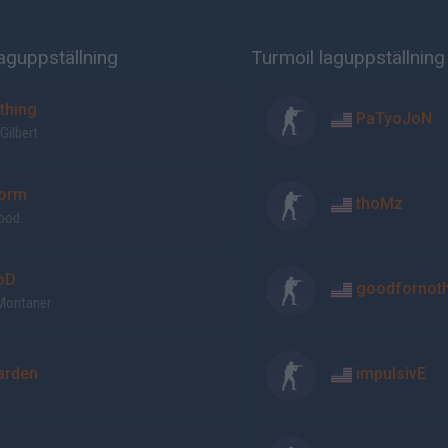
laguppställning
Turmoil laguppställning
thing
PaTyoJoN
Gilbert
orm
thoMz
Wood
oD
goodfornoth
 Montaner
rden
impulsivE