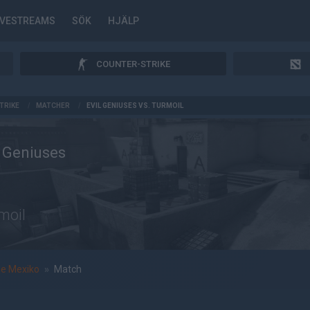
IVESTREAMS
SÖK
HJÄLP
COUNTER-STRIKE
TRIKE
/
MATCHER
/
EVIL GENIUSES VS. TURMOIL
l Geniuses
moil
e Mexiko
»
Match