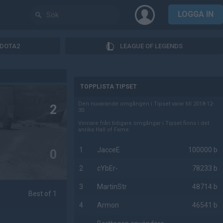
LOGGA IN
DOTA2
LEAGUE OF LEGENDS
AD
TOPPLISTA TIPSET
Den nuvarande omgången i Tipset varar till 2018-12-
2
30.
Vinnare från tidigare omgångar i Tipset finns i det
anrika Hall of Fame.
1
JacceE
100000 b
0
2
cYbEr-
78233 b
3
MartinStr
48714 b
Best of 1
4
Armon
46541 b