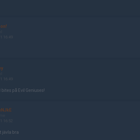
ion!
ol
1 16:49
ey
ol
1 16:49
 bites på Evil Geniuses!
eNJkE
ame
1 16:52
 jävla bra