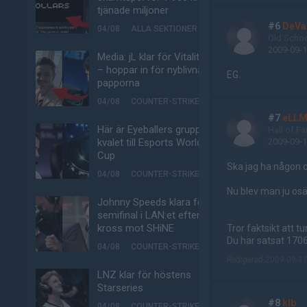
tjänade miljoner
#6
DeVa
04/08
ALLA SEKTIONER
Old Scho
2009-09-1
Media: jL klar för Vitality
– hoppar in för nyblivna
EG.
papporna
04/08
COUNTER-STRIKE
#7
eLLM
Här är Eyeballers grupp i
Hall of F
kvalet till Esports World
2009-09-1
Cup
Ska jag ha någon c
04/08
COUNTER-STRIKE
Nu blev man ju o
Johnny Speeds klara för
semifinal i LAN:et efter
kross mot SHiNE
Tror faktsikt att 
Du har satsat 1706
04/08
COUNTER-STRIKE
Redigerad 2009-09-11
LNZ klar för höstens
Starseries
#8
klb
04/08
COUNTER-STRIKE