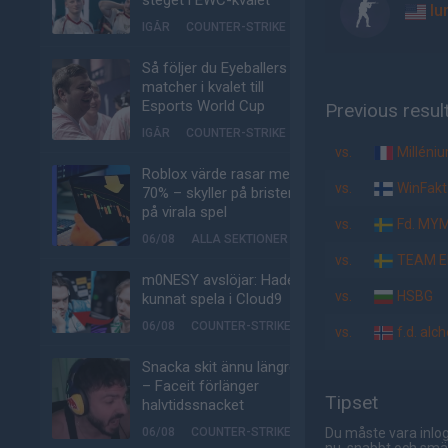
steget i EWC-kvalet
lu
IGÅR
COUNTER-STRIKE
Så följer du Eyeballers
matcher i kvalet till
Esports World Cup
Previous resul
IGÅR
COUNTER-STRIKE
vs.
Milléni
Roblox värde rasar med
vs.
WinFakt
70% – skyller på bristen
på virala spel
vs.
Fd. MY
06/08
ALLA SEKTIONER
vs.
TEAM E
m0NESY avslöjar: Hade
vs.
HSBG
kunnat spela i Cloud9
06/08
COUNTER-STRIKE
vs.
f.d. alc
Snacka skit ännu längre
– Faceit förlänger
Tipset
halvtidssnacket
06/08
COUNTER-STRIKE
Du måste vara inlog