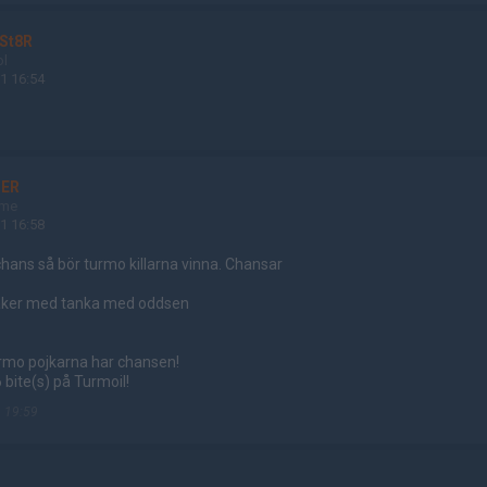
St8R
ol
1 16:54
ER
ame
1 16:58
hans så bör turmo killarna vinna. Chansar
säker med tanka med oddsen
turmo pojkarna har chansen!
 bite(s) på Turmoil!
 19:59