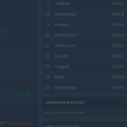
17
YuMMie
4160 b
18
ButterHead
3491 b
19
madjan
3415 b
oil
20
KalleCuttar1
3355 b
16-9
21
Arthur Dent
3212 b
16-14
22
LodarN_
2814 b
5-25
23
magrob
2613 b
18-12
24
Mod
2596 b
18-12
25
Imbalanced
2467 b
12-18
KOMMANDE MATCHER
Inga kommande matcher.
nto?
Registrera dig