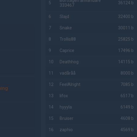
Borttagen användare
5
36124 b
333467
6
Slajd
32400 b
7
Snake
30011 b
8
Trollis88
25825 b
9
Caprice
17496 b
10
Deathhog
14115 b
11
vadåråå
8000 b
12
FeelAlright
7085 b
ing
13
lifox
6517 b
14
hyyyla
6149 b
15
Bruiser
4608 b
16
zaphio
4569 b