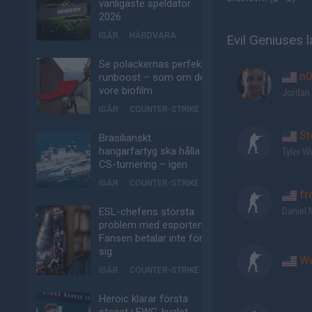
vanligaste speldator
2026
IGÅR
HÅRDVARA
Evil Geniuses 
Se polackernas perfekta
n0
runboost – som om det
vore biofilm
Jordan 
IGÅR
COUNTER-STRIKE
St
Brasilianskt
hangarfartyg ska hålla
Tyler 
CS-turnering – igen
IGÅR
COUNTER-STRIKE
fr
Daniel
ESL-chefens största
problem med esporten:
Fansen betalar inte för
sig
Wa
IGÅR
COUNTER-STRIKE
Heroic klarar första