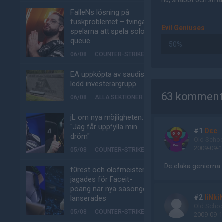
nu, snabbt och smär
FalleNs lösning på
fuskproblemet – tvinga
Evil Geniuses
spelarna att spela solo-
queue
50%
06/08
COUNTER-STRIKE
EA uppköpta av saudisk-
AD
ledd investerargrupp
63 komment
06/08
ALLA SEKTIONER
jL om nya möjligheten:
"Jag får uppfylla min
#1
Dεc
dröm"
Old Scho
2009-09-1
05/08
COUNTER-STRIKE
De elaka genierna 
f0rest och olofmeister
jagades för Faceit-
poäng när nya säsongen
#2
liNki
lanserades
Old Scho
05/08
COUNTER-STRIKE
2009-09-1