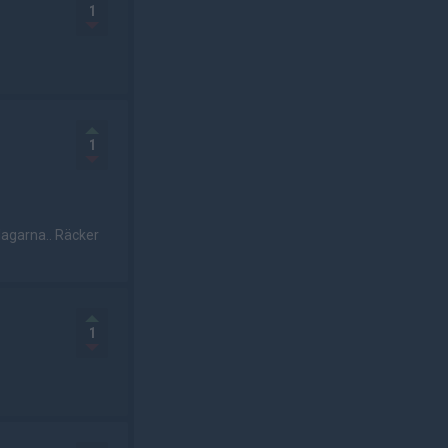
1
1
dagarna.. Räcker
1