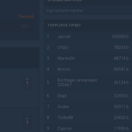
SPELADE MATCHER
Inga spelade matcher.
Turmoil
TOPPLISTA TIPSET
50%
1
JacceE
100000 b
2
cYbEr-
78233 b
3
MartinStr
48714 b
4
Armon
46541 b
Borttagen användare
5
36124 b
1
333467
6
Slajd
32400 b
7
Snake
30011 b
8
Trollis88
25825 b
1
9
Caprice
17496 b