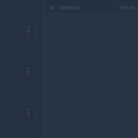
10
Deathhog
14115 b
AD
1
1
1