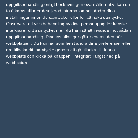
uppgiftsbehandling enligt beskrivningen ovan. Alternativt kan du
få åtkomst till mer detaljerad information och ändra dina
#2
rvh
inställningar innan du samtycker eller för att neka samtycke.
1
Old School
Observera att viss behandling av dina personuppgifter kanske
2009-07-24 10:16
inte kräver ditt samtycke, men du har rätt att invända mot sådan
uppgiftsbehandling. Dina inställningar gäller endast den här
hltv?
webbplatsen. Du kan när som helst ändra dina preferenser eller
dra tillbaka ditt samtycke genom att gå tillbaka till denna
webbplats och klicka på knappen "Integritet" längst ned på
#3
Fajri
1
webbsidan.
Old School
2009-07-24 10:17
77.111.208.200:27055
#4
Jahvel
1
Old School
2009-07-24 10:18
Heja mtw!