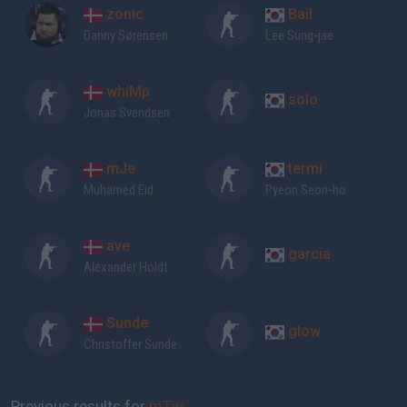
zonic
Bail
Danny Sørensen
Lee Sung-jae
whiMp
solo
Jonas Svendsen
mJe
termi
Muhamed Eid
Pyeon Seon-ho
ave
garcia
Alexander Holdt
Sunde
glow
Christoffer Sunde
Previous results for
mTw