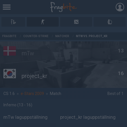
AD
FRAGBITE
/
COUNTER-STRIKE
/
MATCHER
/
MTW VS. PROJECT_KR
13
mTw
16
project_kr
CS 1.6
»
e-Stars 2009
»
Match
Best of 1
Inferno
(13 - 16
)
mTw laguppställning
project_kr laguppställning