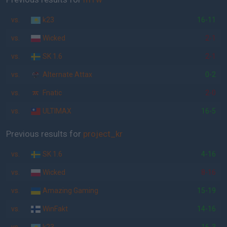
vs.
k23
16-11
vs.
Wicked
2-1
vs.
SK 1.6
2-1
vs.
Alternate Attax
0-2
vs.
Fnatic
2-0
vs.
ULTIMAX
16-5
Previous results for
project_kr
vs.
SK 1.6
4-16
vs.
Wicked
8-16
vs.
Amazing Gaming
15-19
vs.
WinFakt
14-16