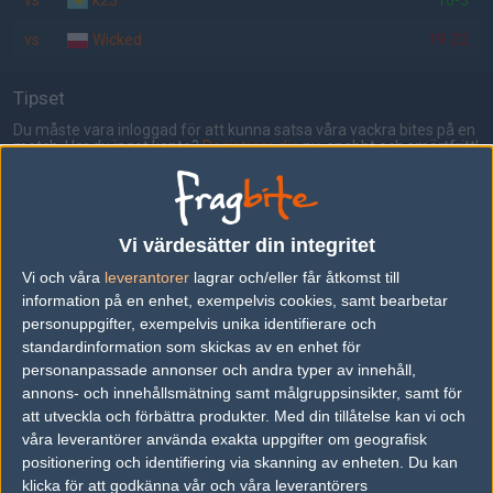
vs.
k23
16-3
vs.
Wicked
19-22
Tipset
Du måste vara inloggad för att kunna satsa våra vackra bites på en
match. Har du inget konto?
Registrera dig
nu, snabbt och smärtfritt!
mTw
project_kr
50%
50%
Vi värdesätter din integritet
Vi och våra
leverantorer
lagrar och/eller får åtkomst till
AD
information på en enhet, exempelvis cookies, samt bearbetar
15 kommentarer —
skriv kommentar
personuppgifter, exempelvis unika identifierare och
standardinformation som skickas av en enhet för
personanpassade annonser och andra typer av innehåll,
#1
wallin-
annons- och innehållsmätning samt målgruppsinsikter, samt för
1
Old School
att utveckla och förbättra produkter.
Med din tillåtelse kan vi och
2009-07-24 10:12
våra leverantörer använda exakta uppgifter om geografisk
svårtippad match, tror dock mTw drar det längsta strået och
positionering och identifiering via skanning av enheten. Du kan
vinner med 16-11 !!! :)
klicka för att godkänna vår och våra leverantörers