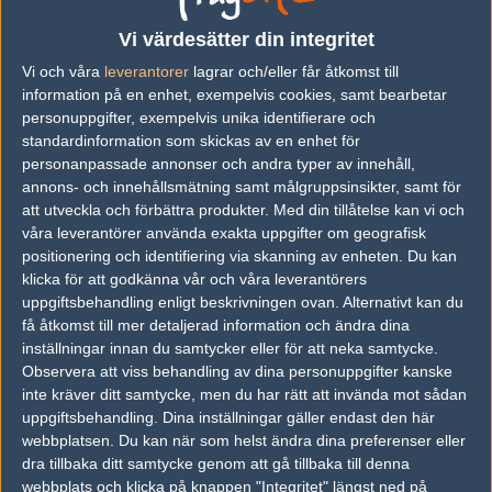
h0kus tog våran plats för att vi inte hade 5 lirare ikväll! glhf till
båda lagen
Vi värdesätter din integritet
Vi och våra
leverantorer
lagrar och/eller får åtkomst till
information på en enhet, exempelvis cookies, samt bearbetar
#4
plaskigt
personuppgifter, exempelvis unika identifierare och
1
Hall of Fame
2003-11-21 16:53
standardinformation som skickas av en enhet för
personanpassade annonser och andra typer av innehåll,
Gatherklaner vinner alltid! Allt jag har och lite till på h0kus-fikus
annons- och innehållsmätning samt målgruppsinsikter, samt för
att utveckla och förbättra produkter.
Med din tillåtelse kan vi och
våra leverantörer använda exakta uppgifter om geografisk
#5
Fledde
positionering och identifiering via skanning av enheten. Du kan
1
Cupvinnare
klicka för att godkänna vår och våra leverantörers
2003-11-21 17:00
uppgiftsbehandling enligt beskrivningen ovan. Alternativt kan du
få åtkomst till mer detaljerad information och ändra dina
gather klaner är jobbiga och möta =)
inställningar innan du samtycker eller för att neka samtycke.
Observera att viss behandling av dina personuppgifter kanske
inte kräver ditt samtycke, men du har rätt att invända mot sådan
#6
HajdeNJkE
1
Hall of Fame
uppgiftsbehandling. Dina inställningar gäller endast den här
2003-11-21 17:05
webbplatsen. Du kan när som helst ändra dina preferenser eller
dra tillbaka ditt samtycke genom att gå tillbaka till denna
d e ingen gather klan, d e en irl klan :)
webbplats och klicka på knappen "Integritet" längst ned på