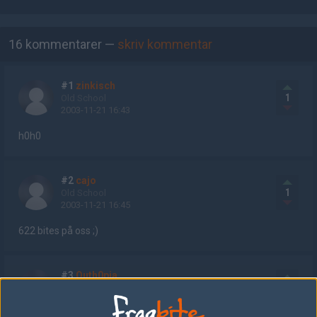
AD
16 kommentarer —
skriv kommentar
#1
zinkisch
1
Old School
2003-11-21 16:43
h0h0
#2
cajo
1
Old School
2003-11-21 16:45
622 bites på oss ;)
#3
Outh0pia
1
Old School
2003-11-21 16:50