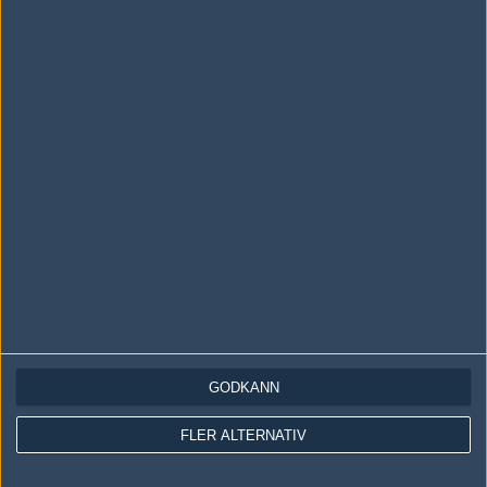
2003-11-21 20:52
ingen aning
#14
Rebel
1
Cupvinnare
2003-11-21 21:13
gg :-p
#15
ibbie
1
Old School
2003-11-21 21:20
MEN NEJ DET STÄMMER INTE H0kUS E INTE GATHER :E
GODKÄNN
#16
zinkisch
1
Old School
FLER ALTERNATIV
2003-11-21 22:03
ibbie :€