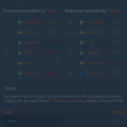
Previous results for
hpda
Previous results for
h0kus
vs.
superfast
11-13
vs.
Clan dice
25-9
vs.
Online
1-1
vs.
cyberhoe
5-13
vs.
potential
13-9
vs.
0-12
25-4
vs.
Turtle
17-19
vs.
HassleIT
12-13
vs.
Pallar
1-1
vs.
f.d. Port22
22-25
vs.
Online
16-10
vs.
Reset By
7-13
Tipset
Du måste vara inloggad för att kunna satsa våra vackra bites på en
match. Har du inget konto?
Registrera dig
nu, snabbt och smärtfritt!
hpda
h0kus
50%
50%