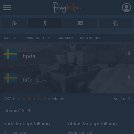
AD
FRAGBITE
/
COUNTER-STRIKE
/
MATCHER
/
HPDA VS. H0KUS
13
hpda
9
h0kus
CS 1.6
»
noMore-CUP
»
Match
Best of 1
Inferno
(13 - 9
)
hpda laguppställning
h0kus laguppställning
No lineup yet
No lineup yet