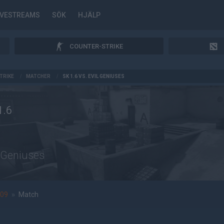
IVESTREAMS
SÖK
HJÄLP
COUNTER-STRIKE
TRIKE
/
MATCHER
/
SK 1.6 VS. EVIL GENIUSES
1.6
l Geniuses
009
»
Match