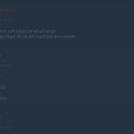
nosaurie
ol
9 15:20
nte sett något av eG på länge.
g något så var det inget bra dom visade.
s
ame
9 15:20
e
st2
ferno
aL
ol
9 15:21