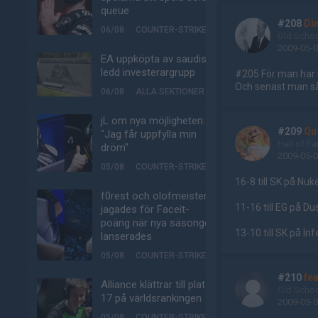
queue
#208
Di
06/08
COUNTER-STRIKE
Old Scho
2009-05-0
EA uppköpta av saudisk-
ledd investerargrupp
#205 För man har i
Och senast man så
06/08
ALLA SEKTIONER
jL om nya möjligheten:
#209
Qu
"Jag får uppfylla min
Hall of F
dröm"
2009-05-0
05/08
COUNTER-STRIKE
16-8 till SK på Nuk
f0rest och olofmeister
11-16 till EG på Du
jagades för Faceit-
poäng när nya säsongen
13-10 till SK på In
lanserades
05/08
COUNTER-STRIKE
#210
fe
Alliance klättrar till plats
Old Scho
17 på världsrankingen
2009-05-0
05/08
COUNTER-STRIKE