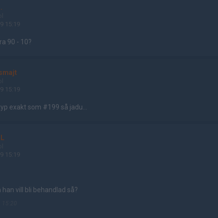
.
ol
9 15:19
a 90 - 10?
smajt
ol
9 15:19
typ exakt som #199 så jadu...
aL
ol
9 15:19
han vill bli behandlad så?
 15:20