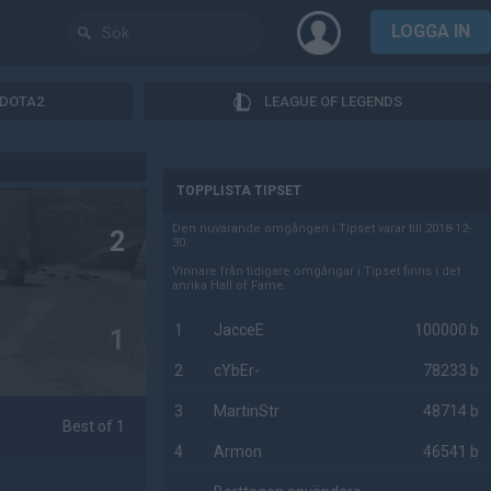
LOGGA IN
DOTA2
LEAGUE OF LEGENDS
AD
TOPPLISTA TIPSET
Den nuvarande omgången i Tipset varar till 2018-12-
2
30.
Vinnare från tidigare omgångar i Tipset finns i det
anrika Hall of Fame.
1
JacceE
100000 b
1
2
cYbEr-
78233 b
3
MartinStr
48714 b
Best of 1
4
Armon
46541 b