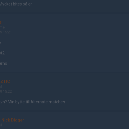
Mycket bites på er.
s
ame
9 15:21
e
st2
ferno
ZTIC
ol
9 15:22
n? Min bytte till Alternate matchen
g Nick Digger
ol