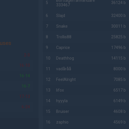
Borttagen användare
5
36124 b
333467
6
Slajd
32400 b
7
Snake
30011 b
8
Trollis88
25825 b
iuses
9
Caprice
17496 b
2-0
10
Deathhog
14115 b
16-10
11
vadåråå
8000 b
16-14
12
FeelAlright
7085 b
16-7
13
lifox
6517 b
17-13
14
hyyyla
6149 b
6-24
15
Bruiser
4608 b
16
zaphio
4569 b