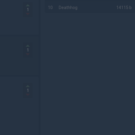
10
Deathhog
14115 b
1
AD
1
1