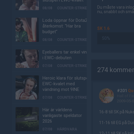
slutspel i EWC-kvalet
Du måste vara inlog
08/08
COUNTER-STRIKE
nu, snabbt och smär
Loda öppnar för Dota2-
återkomst: "Har bra
SK 1.6
budget"
50%
08/08
COUNTER-STRIKE
Eyeballers tar enkel vinst
i EWC-debuten
AD
07/08
COUNTER-STRIKE
274 kommen
Heroic klara för slutspel i
EWC-kvalet med
vändning mot 9INE
#201
Qu
Hall of F
07/08
COUNTER-STRIKE
2009-05-0
Här är världens
16-8 till SK på Nuk
vanligaste speldator
2026
11-16 till EG på Du
07/08
HÅRDVARA
12-11 till SK på In