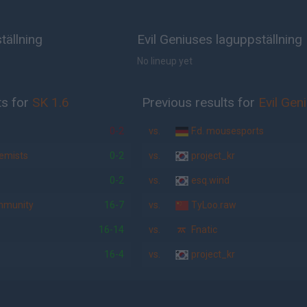
tällning
Evil Geniuses laguppställning
No lineup yet
ts for
SK 1.6
Previous results for
Evil Gen
0-2
vs.
F.d. mousesports
hemists
0-2
vs.
project_kr
0-2
vs.
esq.wind
mmunity
16-7
vs.
TyLoo.raw
16-14
vs.
Fnatic
16-4
vs.
project_kr