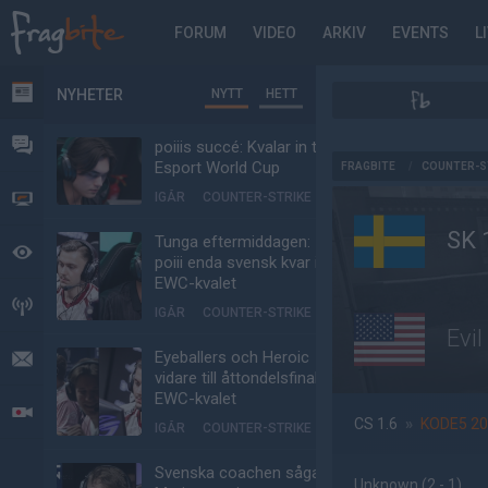
FORUM
VIDEO
ARKIV
EVENTS
L
NYHETER
NYTT
HETT
NYHETER
FORUM
poiiis succé: Kvalar in till
AD
Esport World Cup
FRAGBITE
/
COUNTER-S
IGÅR
COUNTER-STRIKE
VIDEO
SK 
Tunga eftermiddagen:
BEVAKAT
poiii enda svensk kvar i
EWC-kvalet
HÄNDELSER
IGÅR
COUNTER-STRIKE
Evi
Eyeballers och Heroic
MEDDELANDEN
vidare till åttondelsfinal i
EWC-kvalet
LIVESÄNDNINGAR
CS 1.6
»
KODE5 2
IGÅR
COUNTER-STRIKE
Svenska coachen sågar
Unknown
(2 - 1
)