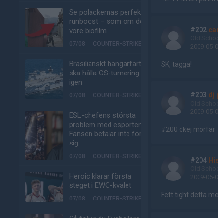
Se polackernas perfekta
runboost – som om det
#202
ca
vore biofilm
Old Scho
07/08
COUNTER-STRIKE
2009-05-0
Brasilianskt hangarfartyg
SK, tagga!
ska hålla CS-turnering –
igen
#203
dj 
07/08
COUNTER-STRIKE
Old Scho
2009-05-0
ESL-chefens största
problem med esporten:
#200 okej morfar
Fansen betalar inte för
sig
07/08
COUNTER-STRIKE
#204
Hi
Old Scho
Heroic klarar första
2009-05-0
steget i EWC-kvalet
Fett tight detta me
07/08
COUNTER-STRIKE