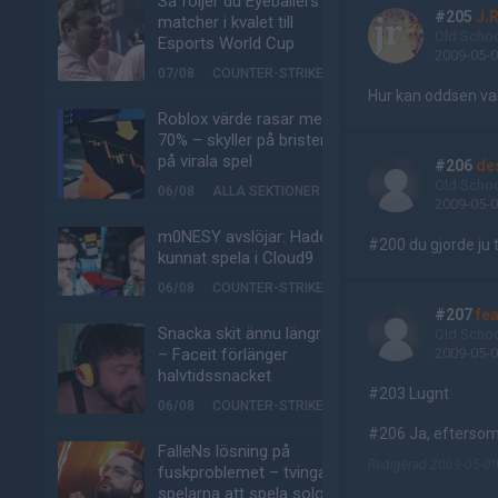
Så följer du Eyeballers
#205
J.R
matcher i kvalet till
Old Scho
Esports World Cup
2009-05-0
07/08
COUNTER-STRIKE
Hur kan oddsen var
Roblox värde rasar med
70% – skyller på bristen
på virala spel
#206
de
Old Scho
06/08
ALLA SEKTIONER
2009-05-0
m0NESY avslöjar: Hade
#200 du gjorde ju 
kunnat spela i Cloud9
06/08
COUNTER-STRIKE
#207
fe
Snacka skit ännu längre
Old Scho
– Faceit förlänger
2009-05-0
halvtidssnacket
#203 Lugnt
06/08
COUNTER-STRIKE
#206 Ja, eftersom 
FalleNs lösning på
Redigerad 2009-05-09
fuskproblemet – tvinga
spelarna att spela solo-