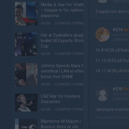
2009-05-0
Media: jL klar för Vitality
– hoppar in för nyblivna
Tragiskt om dom sk
papporna
04/08
COUNTER-STRIKE
#214
Qu
Här är Eyeballers grupp i
Hall of F
2009-05-0
kvalet till Esports World
Cup
16-8 till SK på Nuk
04/08
COUNTER-STRIKE
11-16 till EG på Du
Johnny Speeds klara för
semifinal i LAN:et efter
14-11 till SK på In
kross mot SHiNE
04/08
COUNTER-STRIKE
#215
Pe
Old Scho
LNZ klar för höstens
2009-05-0
Starseries
Jämnaste matchen
04/08
COUNTER-STRIKE
Redigerad 2009-05-09
Biljetterna till Majorn i
Buenos Aires är ute