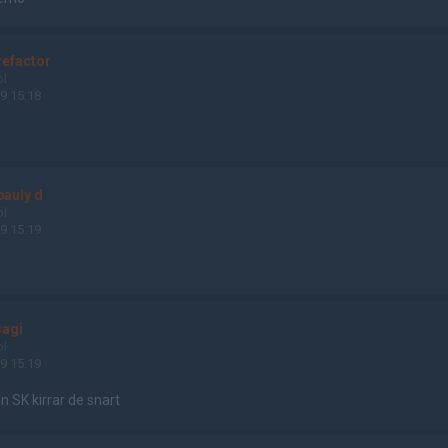
refactor
ol
9 15:18
pauly d
ol
9 15:19
sagi
ol
9 15:19
n SK kirrar de snart