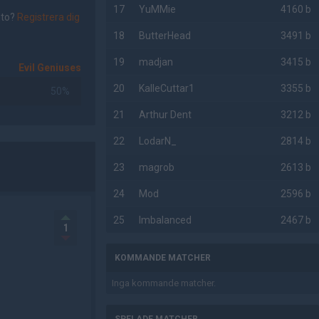
17
YuMMie
4160 b
nto?
Registrera dig
18
ButterHead
3491 b
19
madjan
3415 b
Evil Geniuses
20
KalleCuttar1
3355 b
50%
21
Arthur Dent
3212 b
22
LodarN_
2814 b
23
magrob
2613 b
24
Mod
2596 b
25
Imbalanced
2467 b
1
KOMMANDE MATCHER
Inga kommande matcher.