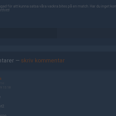
gad för att kunna satsa våra vackra bites på en match. Har du inget ko
tfritt!
tarer —
skriv kommentar
s
ame
9 15:18
e
st2
ferno