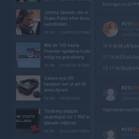
Kom igen nu EG!!!! 
Johnny Speeds ute ur
Stake Pulse efter kross i
semifinalen
#211
Qu
Hall of F
05/08
COUNTER-STRIKE
2009-05-0
Alla de 100 bästa
16-8 till SK på Nuk
Premier-spelarna fuskar
enligt ny granskning
11-16 till EG på Du
05/08
COUNTER-STRIKE
13-11 till SK på In
Valves nya VR-
headset ser ut att bli
#212
MY
ännu dyrare
Old Scho
04/08
HÅRDVARA
2009-05-0
Vad hände med hltv
Tonåring släppte
skämtspel för 1 900 kr –
tjänade miljoner
#213
Bi
04/08
ALLA SEKTIONER
Old Scho