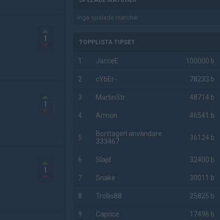
SPELADE MATCHER
Inga spelade matcher.
1
TOPPLISTA TIPSET
1
JacceE
100000 b
2
cYbEr-
78233 b
3
MartinStr
48714 b
1
4
Armon
46541 b
Borttagen användare
5
36124 b
333467
6
Slajd
32400 b
1
7
Snake
30011 b
8
Trollis88
25825 b
9
Caprice
17496 b