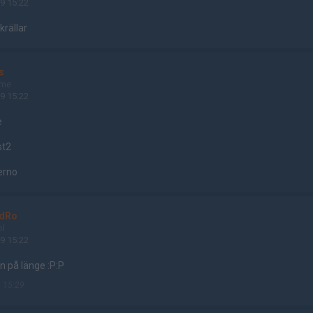
9 15:22
rällar
s
ame
9 15:22
e
st2
ferno
dRo
ol
9 15:22
 på länge :P:P
 15:29