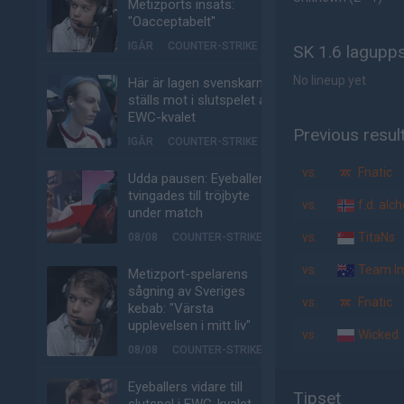
Metizports insats:
"Oacceptabelt"
IGÅR
COUNTER-STRIKE
SK 1.6 lagupps
No lineup yet
Här är lagen svenskarna
ställs mot i slutspelet av
EWC-kvalet
Previous resul
IGÅR
COUNTER-STRIKE
vs.
Fnatic
Udda pausen: Eyeballers
tvingades till tröjbyte
vs.
f.d. alc
under match
vs.
TitaNs
08/08
COUNTER-STRIKE
vs.
Team I
Metizport-spelarens
sågning av Sveriges
vs.
Fnatic
kebab: "Värsta
upplevelsen i mitt liv"
vs.
Wicked
08/08
COUNTER-STRIKE
Eyeballers vidare till
Tipset