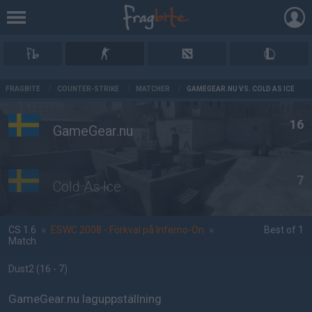
AD
FRAGBITE
/
COUNTER-STRIKE
/
MATCHER
/
GAMEGEAR.NU VS. COLD AS ICE
16
GameGear.nu
7
Cold As Ice
CS 1.6
»
ESWC 2008 - Förkval på Inferno-On
»
Best of 1
Match
Dust2
(16 - 7
)
GameGear.nu laguppställning