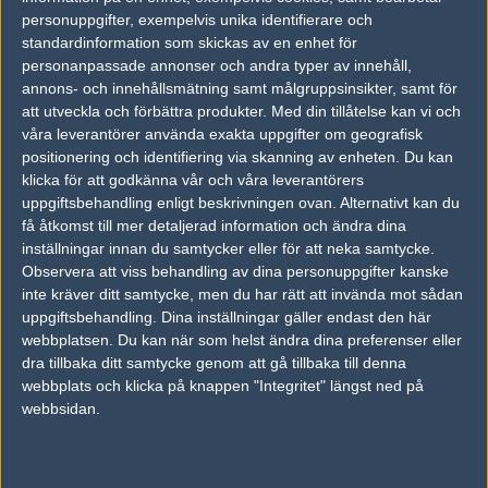
vs.
excess
15-15
personuppgifter, exempelvis unika identifierare och
standardinformation som skickas av en enhet för
vs.
Violence is bad
5-16
personanpassade annonser och andra typer av innehåll,
annons- och innehållsmätning samt målgruppsinsikter, samt för
vs.
SK 1.6
19-11
att utveckla och förbättra produkter.
Med din tillåtelse kan vi och
vs.
underbar
11-19
våra leverantörer använda exakta uppgifter om geografisk
positionering och identifiering via skanning av enheten. Du kan
vs.
Fnatic
25-5
klicka för att godkänna vår och våra leverantörers
uppgiftsbehandling enligt beskrivningen ovan. Alternativt kan du
få åtkomst till mer detaljerad information och ändra dina
Tipset
inställningar innan du samtycker eller för att neka samtycke.
Du måste vara inloggad för att kunna satsa våra vackra bites på en
Observera att viss behandling av dina personuppgifter kanske
match. Har du inget konto?
Registrera dig
nu, snabbt och smärtfritt!
inte kräver ditt samtycke, men du har rätt att invända mot sådan
uppgiftsbehandling. Dina inställningar gäller endast den här
GameGear.nu
Cold As Ice
webbplatsen. Du kan när som helst ändra dina preferenser eller
50%
50%
dra tillbaka ditt samtycke genom att gå tillbaka till denna
webbplats och klicka på knappen "Integritet" längst ned på
webbsidan.
AD
0 kommentarer —
skriv kommentar