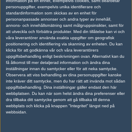
information på en enhet, exempelvis cookies, samt bearbetar
3 kommentarer —
skriv kommentar
personuppgifter, exempelvis unika identifierare och
standardinformation som skickas av en enhet för
personanpassade annonser och andra typer av innehåll,
#1
Puxi
annons- och innehållsmätning samt målgruppsinsikter, samt för
1
Old School
att utveckla och förbättra produkter.
Med din tillåtelse kan vi och
2003-11-02 19:18
våra leverantörer använda exakta uppgifter om geografisk
positionering och identifiering via skanning av enheten. Du kan
Tjeckien vinner nog =\
klicka för att godkänna vår och våra leverantörers
uppgiftsbehandling enligt beskrivningen ovan. Alternativt kan du
få åtkomst till mer detaljerad information och ändra dina
#2
wrt
1
Old School
inställningar innan du samtycker eller för att neka samtycke.
2003-11-02 22:37
Observera att viss behandling av dina personuppgifter kanske
inte kräver ditt samtycke, men du har rätt att invända mot sådan
ungern vann
uppgiftsbehandling. Dina inställningar gäller endast den här
webbplatsen. Du kan när som helst ändra dina preferenser eller
dra tillbaka ditt samtycke genom att gå tillbaka till denna
#3
NTMRW
webbplats och klicka på knappen "Integritet" längst ned på
1
Old School
webbsidan.
2003-11-02 23:29
åååh.. vilken match.. skulle inte få betalt
för att se den :/