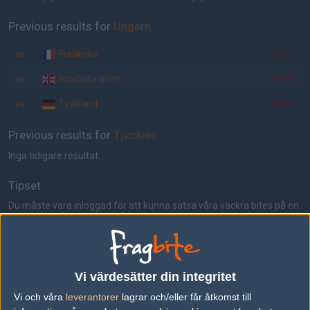
Previous results for
Ungern
vs.
Frankrike
6-42
vs.
Storbritannien
16-32
vs.
Tyskland
34-14
Previous results for
Tjeckien
Inga tidigare resultat.
Tipset
Du måste vara inloggad för att kunna satsa våra vackra bites på en
match. Har du inget konto?
Registrera dig
nu, snabbt och smärtfritt!
Ungern
Tjeckien
50%
50%
Vi värdesätter din integritet
Vi och våra
leverantorer
lagrar och/eller får åtkomst till
AD