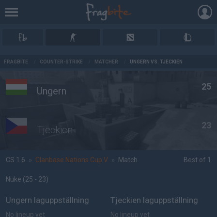
AD
FRAGBITE
/
COUNTER-STRIKE
/
MATCHER
/
UNGERN VS. TJECKIEN
25
Ungern
23
Tjeckien
CS 1.6
»
Clanbase Nations Cup V
»
Match
Best of 1
Nuke
(25 - 23
)
Ungern laguppställning
Tjeckien laguppställning
No lineup yet
No lineup yet