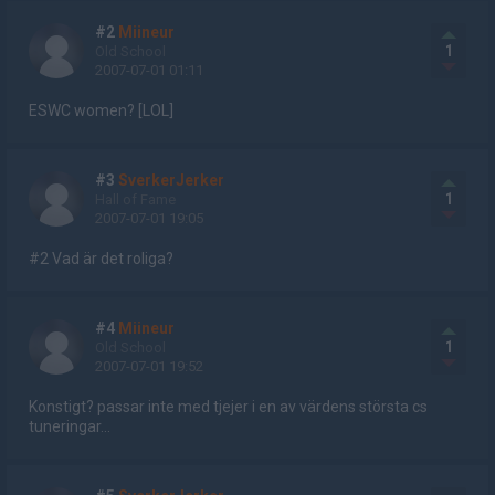
#2
Miineur
1
Old School
2007-07-01 01:11
ESWC women? [LOL]
#3
SverkerJerker
1
Hall of Fame
2007-07-01 19:05
#2 Vad är det roliga?
#4
Miineur
1
Old School
2007-07-01 19:52
Konstigt? passar inte med tjejer i en av värdens största cs
tuneringar...