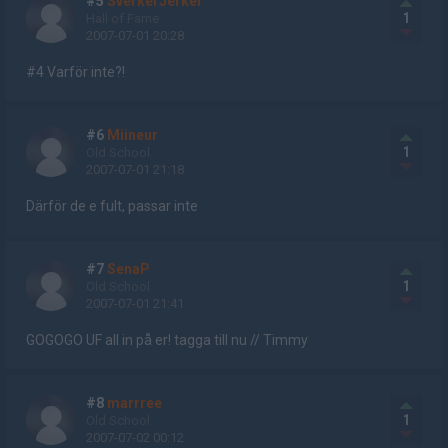
#5
SverkerJerker
1
Hall of Fame
2007-07-01 20:28
#4 Varför inte?!
#6
Miineur
1
Old School
2007-07-01 21:18
Därför de e fult, passar inte
#7
SenaP
1
Old School
2007-07-01 21:41
GOGOGO UF all in på er! tagga till nu // Timmy
#8
marrree
1
Old School
2007-07-02 00:12