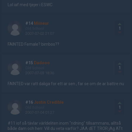
Lol iaf med tjejer i ESWC
#14
Miineur
1
Old School
2007-07-02 21:07
FAINTED Female? bimbos??
#15
Dadooo
1
Old School
2007-07-03 18:36
FAINTED var ratt daliga for ett ar sen , far se om de ar battre nu
#16
Justin Credible
1
Old School
2007-07-04 01:27
#11 iof så tävlar världeliten inom "ridning" tillsammans, alltså
både dam och herr. Vill du veta varför? JAA dET TROR jAg ATt