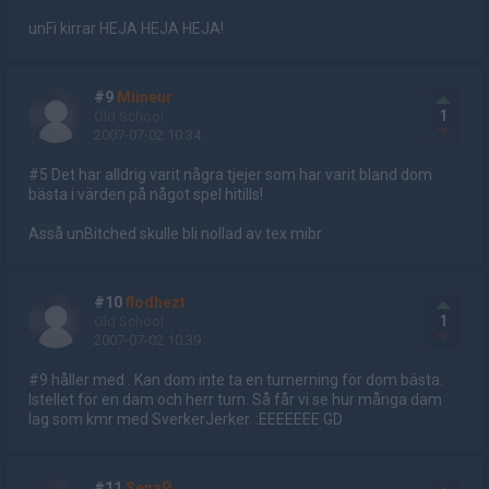
unFi kirrar HEJA HEJA HEJA!
#9
Miineur
1
Old School
2007-07-02 10:34
#5 Det har alldrig varit några tjejer som har varit bland dom
bästa i värden på något spel hitills!
Asså unBitched skulle bli nollad av tex mibr
#10
flodhezt
1
Old School
2007-07-02 10:39
#9 håller med . Kan dom inte ta en turnerning för dom bästa.
Istellet för en dam och herr turn. Så får vi se hur många dam
lag som kmr med SverkerJerker. :EEEEEEE GD
#11
SenaP