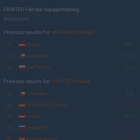
FAINTED Female laguppställning
No lineup yet
Previous results for
unFinished female
vs.
Allured
24-6
vs.
Femin Aim
1-1
vs.
Fear Factory
25-5
Previous results for
FAINTED Female
vs.
Femin Aim
1-1
vs.
RedCode X-Fi Ladies
22-8
vs.
Allured
23-7
vs.
Megapolis
3-27
vs.
x6tence.women
24-6