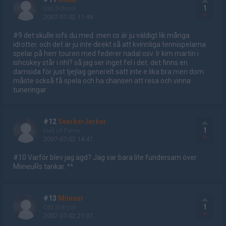
1
Old School
2007-07-02 11:49
#9 det skulle iofs du med. men cs är ju väldigt lik många
idrotter. och det är ju inte direkt så att kvinnliga tennispelarna
spelar på herr touren med federer nadal osv. lr kim martin i
ishcokey står i nhl? så jag ser inget fel i det. det finns en
damsida för just tjejlag generelt sätt inte e lika bra men dom
måste också få spela och ha chansen att resa och vinna
tuneringar
#12
SverkerJerker
1
Hall of Fame
2007-07-02 14:47
#10 Varför blev jag ägd? Jag var bara lite fundersam över
MiineuRs tankar. ^^
#13
Miineur
1
Old School
2007-07-02 21:07