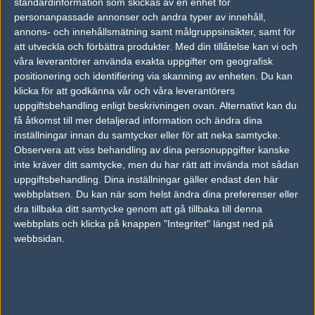
standardinformation som skickas av en enhet för
#20
flodhezt
personanpassade annonser och andra typer av innehåll,
1
Old School
annons- och innehållsmätning samt målgruppsinsikter, samt för
2007-07-04 18:55
att utveckla och förbättra produkter.
Med din tillåtelse kan vi och
våra leverantörer använda exakta uppgifter om geografisk
#17 , ja ser inte fysiken med cs? sitta och trycka på några
tangenter styra musen och trycka lite på den. omg min
positionering och identifiering via skanning av enheten. Du kan
mormor pallar de. ;E
klicka för att godkänna vår och våra leverantörers
uppgiftsbehandling enligt beskrivningen ovan. Alternativt kan du
få åtkomst till mer detaljerad information och ändra dina
#21
Justin Credible
inställningar innan du samtycker eller för att neka samtycke.
1
Old School
Observera att viss behandling av dina personuppgifter kanske
2007-07-04 19:25
inte kräver ditt samtycke, men du har rätt att invända mot sådan
uppgiftsbehandling. Dina inställningar gäller endast den här
#18 gör dig inte dummare än vad du är... OM dom nu säger att
webbplatsen. Du kan när som helst ändra dina preferenser eller
dom är så bra som dom tror ska dom väl spela med killarna?
dra tillbaka ditt samtycke genom att gå tillbaka till denna
tex : Jag är snabbast i världen! Helt seriöst jag är det.
webbplats och klicka på knappen "Integritet" längst ned på
Min kompis : okej upp till bevis, tävla mot maurice green på 60
webbsidan.
meter då!
Jag : Nej det tänker jag inte, mne jag är fortfarande snabbast i
världen...
PRICK SÅDÄR RESONERAR DU SMARTSKAFT!