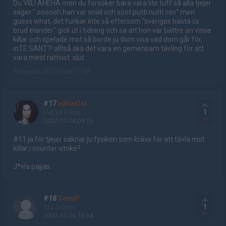
Du VIlL! AHEHA men du försöker bara vara lite tuff så alla tjejer
säger " oooooh han var snäll och sööt putti nutti osv" men
guess what, det funkar inte så eftersom "sveriges bästa cs
brud elander" gick ut i tidning och sa att hon var bättre än vissa
killar och spelade mot så borde ju dom visa vad dom går för,
inTE SANT?! alltså ska det vara en gemensam tävling för att
vara mest rättvist. slut
Redigerad 2007-07-04 17:48
#17
niklaslol
1
Hall of Fame
2007-07-04 09:13
#11 ja för tjejer saknar ju fysiken som krävs för att tävla mot
killar i counter-strike?
J*vla pajjas.
#18
SenaP
1
Old School
2007-07-04 18:34