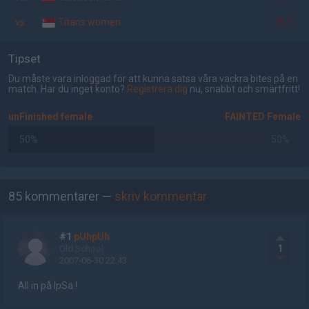
vs.
Titans.women
25-5
Tipset
Du måste vara inloggad för att kunna satsa våra vackra bites på en
match. Har du inget konto?
Registrera dig
nu, snabbt och smärtfritt!
unFinished female
FAINTED Female
50%
50%
AD
85 kommentarer —
skriv kommentar
#1
pUhpUh
1
Old School
2007-06-30 22:43
All in på IpSa !