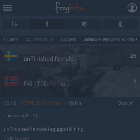
AD
FRAGBITE
/
COUNTER-STRIKE
/
MATCHER
/
UNFINISHED FEMALE VS. FAINTED F
26
unFinished female
4
FAINTED Female
CS 1.6
»
ESWC 2007 Women
»
Match
Best of 1
Unknown
(26 - 4
)
unFinished female laguppställning
No lineup yet