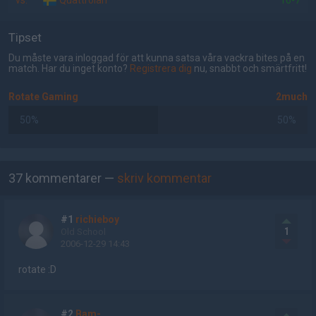
vs.
Quattrolan
16-7
Tipset
Du måste vara inloggad för att kunna satsa våra vackra bites på en
match. Har du inget konto?
Registrera dig
nu, snabbt och smärtfritt!
Rotate Gaming
2much
50%
50%
AD
37 kommentarer —
skriv kommentar
#1
richieboy
1
Old School
2006-12-29 14:43
rotate :D
#2
Bam-