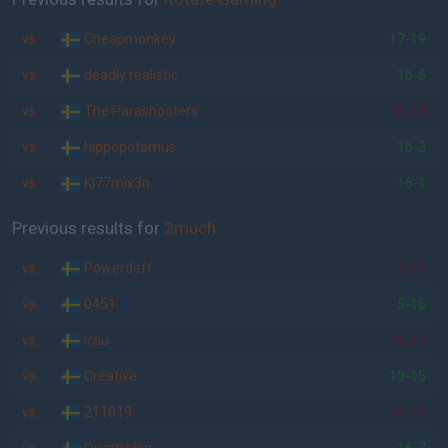
vs.
Cheapmonkey
17-19
vs.
deadly realistic
16-5
vs.
The Parashooters
20-18
vs.
hippopotamus
16-3
vs.
Kl77mix3n
16-1
Previous results for
2much
vs.
Powerdeff
13-16
vs.
0451
5-16
vs.
icsu
16-12
vs.
Creative
19-15
vs.
211019
10-16