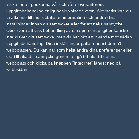
1
Old School
klicka för att godkänna vår och våra leverantörers
2006-12-29 14:54
uppgiftsbehandling enligt beskrivningen ovan. Alternativt kan du
få åtkomst till mer detaljerad information och ändra dina
Förlorar du Martin så välter jag dig!
inställningar innan du samtycker eller för att neka samtycke.
Observera att viss behandling av dina personuppgifter kanske
inte kräver ditt samtycke, men du har rätt att invända mot sådan
#9
XtenZ-
1
Hall of Fame
uppgiftsbehandling. Dina inställningar gäller endast den här
2006-12-29 15:01
webbplatsen. Du kan när som helst ändra dina preferenser eller
dra tillbaka ditt samtycke genom att gå tillbaka till denna
hltv plx
webbplats och klicka på knappen "Integritet" längst ned på
webbsidan.
#10
roosberg---
1
Hall of Fame
2006-12-29 15:01
#7 undrar detsamma
#11
PangeleaR
1
Old School
2006-12-29 15:06