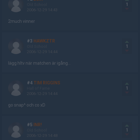
1
Old School
2006-12-29 14:43
2much vinner
#3
HAWKZTR
1
Old School
2006-12-29 14:44
lägg hltv när matchen är igång...
#4
TIM RIGGINS
1
Hall of Fame
2006-12-29 14:44
go snap^ och co xD
#5
INR!
1
Old School
2006-12-29 14:48