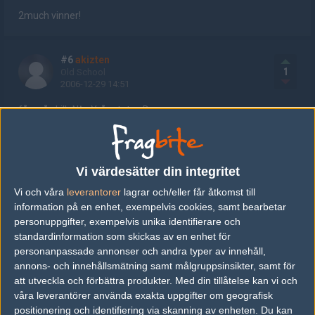
2much vinner!
#6
akizten
1
Old School
2006-12-29 14:51
få c på skillzN^ nYrå rotate xD
btw : Du har satsat 3657 bite(s) på Rotate!
Redigerad 2006-12-29 14:51
Vi värdesätter din integritet
Vi och våra
leverantorer
lagrar och/eller får åtkomst till
information på en enhet, exempelvis cookies, samt bearbetar
#7
pozi
personuppgifter, exempelvis unika identifierare och
1
Old School
2006-12-29 14:53
standardinformation som skickas av en enhet för
personanpassade annonser och andra typer av innehåll,
var e alla bilder på rotate ? :/
annons- och innehållsmätning samt målgruppsinsikter, samt för
att utveckla och förbättra produkter.
Med din tillåtelse kan vi och
våra leverantörer använda exakta uppgifter om geografisk
#8
INQUIZITOR
positionering och identifiering via skanning av enheten. Du kan