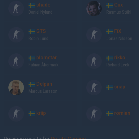
shade
Gux
Daniel Nylund
Rasmus Ståhl
GTS
FiX
Robin Lund
Jonas Nilsson
blomstar
rikko
Fabian Åkermark
Richard Leek
Delpan
snap!
Marcus Larsson
kriip
romian
Previous results for
Rotate Gaming