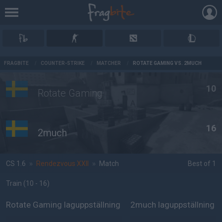
AD
FRAGBITE
/
COUNTER-STRIKE
/
MATCHER
/
ROTATE GAMING VS. 2MUCH
10
Rotate Gaming
16
2much
CS 1.6
»
Rendezvous XXII
»
Match
Best of 1
Train
(10 - 16
)
Rotate Gaming laguppställning
2much laguppställning