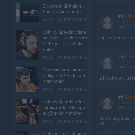
Biljetterna till Majorn i
Buenos Aires är ute
#4
zikre
04/08
COUNTER-STRIKE
Old Scho
2006-12-2
Johnny Speeds vidare till
slutspel – skickar hem
jag smäller hem de
Metizport från Stake
Pulse
#5
k1dd
03/08
COUNTER-STRIKE
Old Scho
2006-12-2
Majorvinnaren lämnar
äntligen VP – ute på fria
z1kred akta dig för
marknaden
03/08
COUNTER-STRIKE
#6
Zeo
Johnny Speeds slår ut
Old Scho
Lilmix, möter Metizport i
2006-12-2
avgörande matchen
500 bites på clanra
03/08
COUNTER-STRIKE
så
Redigerad 2006-12-28
Metizport slår Johnny