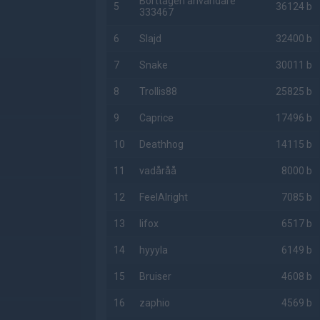
Borttagen användare
5
36124 b
333467
6
Slajd
32400 b
7
Snake
30011 b
8
Trollis88
25825 b
9
Caprice
17496 b
10
Deathhog
14115 b
11
vadåråå
8000 b
12
FeelAlright
7085 b
13
lifox
6517 b
14
hyyyla
6149 b
15
Bruiser
4608 b
16
zaphio
4569 b