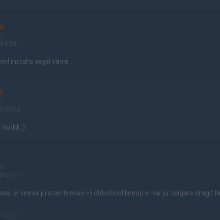
d
ol
8 00:21
m! instahs aegit värre
0
ol
8 00:24
 hoddi ;)
N
ol
8 00:25
sta. vi vinner ju utan tvekan =) oldschool lineup vi har ju tidigare dragit
 00:26