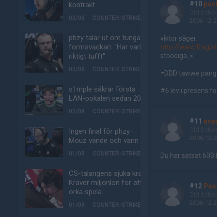
#10
poc
kontrakt
Old Scho
02/08
COUNTER-STRIKE
2006-12-2
phzy talar ut om tunga
viktor säger:
formsvackan: "Har varit
http://www.fragb
riktigt tufft"
stöddiga ;<
02/08
COUNTER-STRIKE
=DDD tawwe pangar 
s1mple säkrar första
#6 lev i presens för
LAN-pokalen sedan 2022
02/08
COUNTER-STRIKE
#11
asp
Old Scho
Ingen final för phzy —
2006-12-2
Mouz vände och vann
01/08
COUNTER-STRIKE
Du har satsat 603 bit
CS-talangens sjuka krav:
Kräver miljonlön för att
#12
Pan
orka spela
Old Scho
2006-12-2
01/08
COUNTER-STRIKE