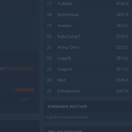
17
YuMMie
4160 b
18
ButterHead
3491 b
19
madjan
3415 b
20
KalleCuttar1
3355 b
21
Arthur Dent
3212 b
22
LodarN_
2814 b
nto?
Registrera dig
23
magrob
2613 b
24
Mod
2596 b
clanrasta
25
Imbalanced
2467 b
50%
KOMMANDE MATCHER
Inga kommande matcher.