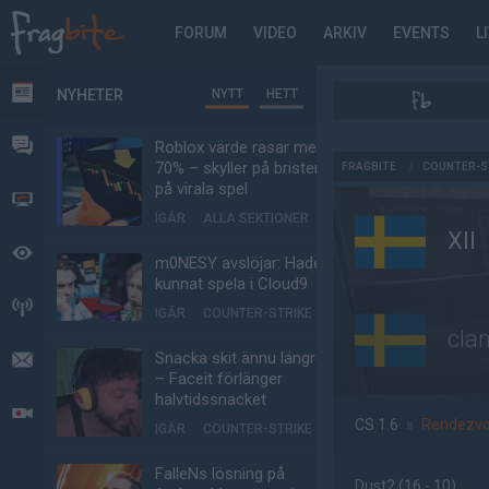
FORUM
VIDEO
ARKIV
EVENTS
L
NYHETER
NYTT
HETT
NYHETER
FORUM
Roblox värde rasar med
AD
70% – skyller på bristen
FRAGBITE
/
COUNTER-S
på virala spel
VIDEO
IGÅR
ALLA SEKTIONER
XII
BEVAKAT
m0NESY avslöjar: Hade
kunnat spela i Cloud9
HÄNDELSER
IGÅR
COUNTER-STRIKE
cla
Snacka skit ännu längre
MEDDELANDEN
– Faceit förlänger
halvtidssnacket
LIVESÄNDNINGAR
CS 1.6
»
Rendezvo
IGÅR
COUNTER-STRIKE
FalleNs lösning på
Dust2
(16 - 10
)