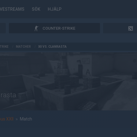
IVESTREAMS
SÖK
HJÄLP
COUNTER-STRIKE
TRIKE
/
MATCHER
/
XII VS. CLANRASTA
nrasta
us XXII
»
Match