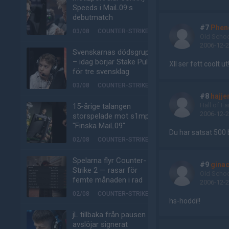
Speeds i MaiL09:s
debutmatch
#7
Phe
03/08
COUNTER-STRIKE
Old Scho
2006-12-2
Svenskarnas dödsgrupp
– idag börjar Stake Pulse
XII ser fett coolt ut!
för tre svensklag
03/08
COUNTER-STRIKE
#8
hajje
Hall of F
15-årige talangen
2006-12-2
storspelade mot s1mple:
"Finska MaiL09"
Du har satsat 500 b
02/08
COUNTER-STRIKE
Spelarna flyr Counter-
#9
ginac
Strike 2 — rasar för
Old Scho
femte månaden i rad
2006-12-2
02/08
COUNTER-STRIKE
hs-hoddi!!
jL tillbaka från pausen –
avslöjar signerat