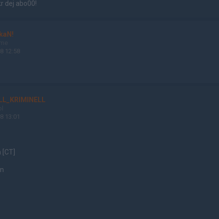
kr dej abo00!
kaN!
ame
8 12:58
LL_KRIMINELL
ol
8 13:01
a [CT]
an