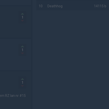
10
Deathhog
14115 b
AD
1
1
1
 hem RZ lan nr #15