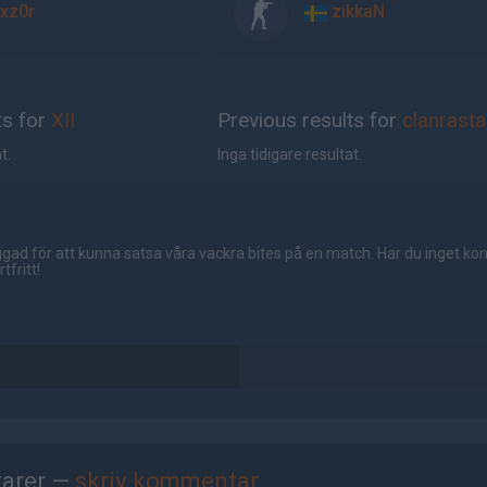
xz0r
zikkaN
ts for
XII
Previous results for
clanrasta
t.
Inga tidigare resultat.
gad för att kunna satsa våra vackra bites på en match. Har du inget ko
tfritt!
arer —
skriv kommentar