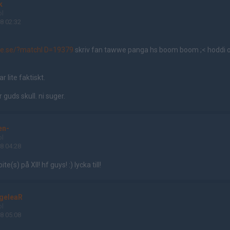
k
ol
8 02:32
ite.se/?matchI D=19379
skriv fan tawwe panga hs boom boom ;< hoddi o 
lite faktiskt.
 guds skull. ni suger.
en-
ol
8 04:28
e(s) på XII! hf guys! :) lycka till!
geleaR
ol
8 05:08