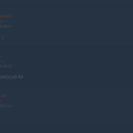
nomeN
ol
8 00:34
 :)
n
ame
8 00:42
ite(s) på XII!
.ail
ol
8 01:45