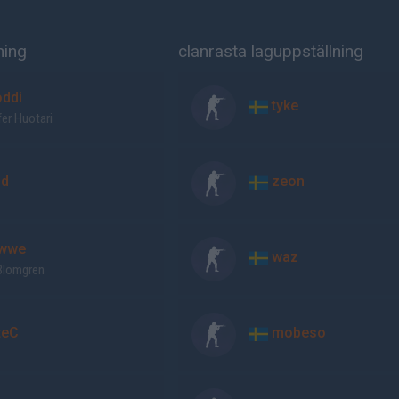
ning
clanrasta laguppställning
ddi
tyke
fer Huotari
d
zeon
wwe
waz
 Blomgren
teC
mobeso