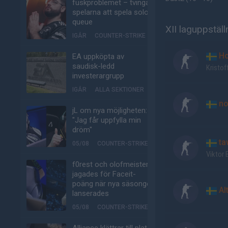
fuskproblemet – tvinga
spelarna att spela solo-
queue
XII laguppställ
IGÅR
COUNTER-STRIKE
Ho
EA uppköpta av
saudisk-ledd
Kristof
investerargrupp
IGÅR
ALLA SEKTIONER
no
jL om nya möjligheten:
"Jag får uppfylla min
dröm"
ta
05/08
COUNTER-STRIKE
Viktor
f0rest och olofmeister
jagades för Faceit-
poäng när nya säsongen
Al
lanserades
05/08
COUNTER-STRIKE