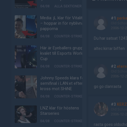
04/08
ALLA SEKTIONER
Media: jL klar för Vitality
#1
perke
– hoppar in för nyblivna
Old Scho
2006-12-2
papporna
04/08
COUNTER-STRIKE
Du har satsat 1243 
Här är Eyeballers grupp i
altec kirrar biffen
kvalet till Esports World
Cup
#2
etern
04/08
COUNTER-STRIKE
Old Scho
2006-12-2
Johnny Speeds klara för
semifinal i LAN:et efter
go go clanrasta
kross mot SHiNE
04/08
COUNTER-STRIKE
#3
KERZ
LNZ klar för höstens
Old Scho
Starseries
2006-12-2
04/08
COUNTER-STRIKE
rasta goes oldscho