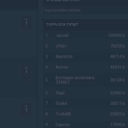
SPELADE MATCHER
Inga spelade matcher.
1
TOPPLISTA TIPSET
1
JacceE
100000 b
2
cYbEr-
78233 b
3
MartinStr
48714 b
4
Armon
46541 b
1
Borttagen användare
5
36124 b
333467
6
Slajd
32400 b
7
Snake
30011 b
1
8
Trollis88
25825 b
9
Caprice
17496 b