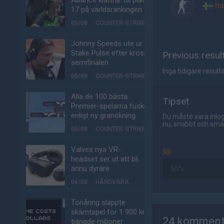
Alliance klättrar till plats
ha
17 på världsrankingen
05/08
COUNTER-STRIKE
Johnny Speeds ute ur
Stake Pulse efter kross i
Previous resul
semifinalen
Inga tidigare resulta
05/08
COUNTER-STRIKE
Alla de 100 bästa
Tipset
Premier-spelarna fuskar
enligt ny granskning
Du måste vara inlog
nu, snabbt och smär
05/08
COUNTER-STRIKE
Valves nya VR-
XII
headset ser ut att bli
ännu dyrare
50%
04/08
HÅRDVARA
Tonåring släppte
AD
skämtspel för 1 900 kr –
24 komment
tjänade miljoner