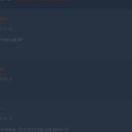
lele
ol
8 00:18
bites på XII!
ity
ol
8 00:19
~~
ol
8 00:19
ol-lineup =D z1kred styr upp hs'en =D