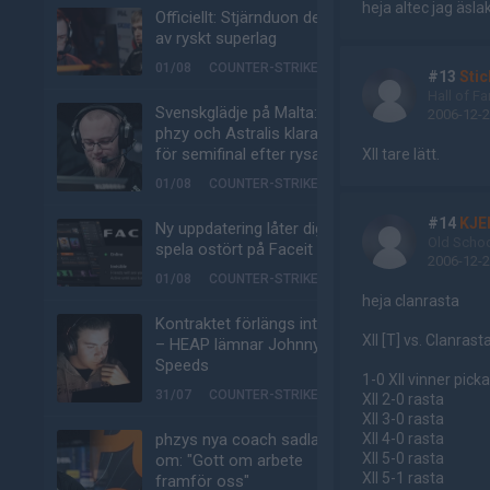
heja altec jag äsla
Officiellt: Stjärnduon del
av ryskt superlag
01/08
COUNTER-STRIKE
#13
Stic
Hall of F
Svenskglädje på Malta:
2006-12-2
phzy och Astralis klara
för semifinal efter rysare
XII tare lätt.
01/08
COUNTER-STRIKE
#14
KJE
Ny uppdatering låter dig
Old Scho
spela ostört på Faceit
2006-12-2
01/08
COUNTER-STRIKE
heja clanrasta
Kontraktet förlängs inte
XII [T] vs. Clanrast
– HEAP lämnar Johnny
Speeds
1-0 XII vinner pick
31/07
COUNTER-STRIKE
XII 2-0 rasta
XII 3-0 rasta
phzys nya coach sadlar
XII 4-0 rasta
XII 5-0 rasta
om: "Gott om arbete
XII 5-1 rasta
framför oss"