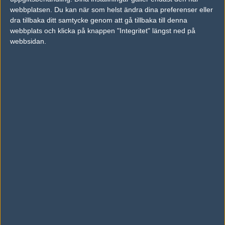
2006-09-16 18:00
webbplatsen. Du kan när som helst ändra dina preferenser eller
dra tillbaka ditt samtycke genom att gå tillbaka till denna
#2 jag tror nog DU kmr ha otur
webbplats och klicka på knappen "Integritet" längst ned på
webbsidan.
#11
PappaN
1
Old School
2006-09-16 18:02
HLTV???
#12
crinx -_-
1
Hall of Fame
2006-09-16 18:02
2500 på otur skulle de blivit, dock när jag tryckte så stod de att
de var försent, hoppas på starhit nu!
#13
frederic
1
Old School
2006-09-16 18:05