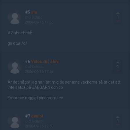
#5
slw
1
Old School
2006-09-16 17:56
#2 hEheHehE.
go otur /o/
#6
Vclos.ru│Zhivi
1
Old School
2006-09-16 17:58
Är det något jag har lärt mig de senaste veckorna så är det att
inte satsa på JAEGARN och co
Embrace ruggigt pinsamm tex
#7
denlol
1
Old School
2006-09-16 17:58