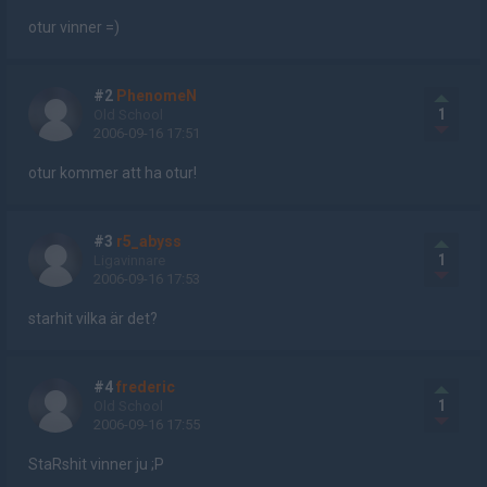
otur vinner =)
#2
PhenomeN
1
Old School
2006-09-16 17:51
otur kommer att ha otur!
#3
r5_abyss
1
Ligavinnare
2006-09-16 17:53
starhit vilka är det?
#4
frederic
1
Old School
2006-09-16 17:55
StaRshit vinner ju ;P