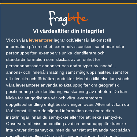
#2, hEHhEHEeh:D:D::DD: <3<3
Otur tar det l33t.
Vi värdesätter din integritet
#8
nioh
Vi och våra
leverantorer
lagrar och/eller får åtkomst till
1
Old School
information på en enhet, exempelvis cookies, samt bearbetar
2006-09-16 18:00
personuppgifter, exempelvis unika identifierare och
kan inte tänka mig att otur kommer ha nån chans
standardinformation som skickas av en enhet för
personanpassade annonser och andra typer av innehåll,
annons- och innehållsmätning samt målgruppsinsikter, samt för
#9
blomgren
att utveckla och förbättra produkter.
Med din tillåtelse kan vi och
1
Old School
våra leverantörer använda exakta uppgifter om geografisk
2006-09-16 18:00
positionering och identifiering via skanning av enheten. Du kan
klicka för att godkänna vår och våra leverantörers
2421 b (+ 2720) - Otur (47%) vs StaRhit
uppgiftsbehandling enligt beskrivningen ovan. Alternativt kan du
få åtkomst till mer detaljerad information och ändra dina
kom igen nu otur :D
inställningar innan du samtycker eller för att neka samtycke.
Observera att viss behandling av dina personuppgifter kanske
inte kräver ditt samtycke, men du har rätt att invända mot sådan
#10
Ko Err Ee
1
Hall of Fame
uppgiftsbehandling. Dina inställningar gäller endast den här