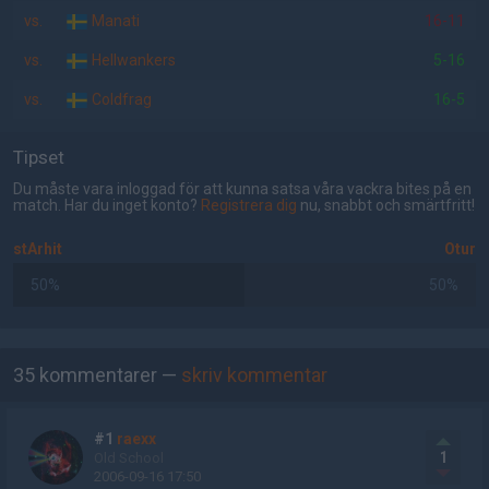
vs.
Manati
16-11
vs.
Hellwankers
5-16
vs.
Coldfrag
16-5
Tipset
Du måste vara inloggad för att kunna satsa våra vackra bites på en
match. Har du inget konto?
Registrera dig
nu, snabbt och smärtfritt!
stArhit
Otur
50%
50%
AD
35 kommentarer —
skriv kommentar
#1
raexx
1
Old School
2006-09-16 17:50