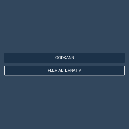
vilka vann såg alldrig matchen?
#26
nioh
1
Old School
2006-09-16 18:56
#25 starhit vann med 16 10
#27
frederic
GODKÄNN
1
Old School
2006-09-16 18:58
FLER ALTERNATIV
Van Otur?
#28
frederic
1
Old School
2006-09-16 18:59
lr vann StaRhit?