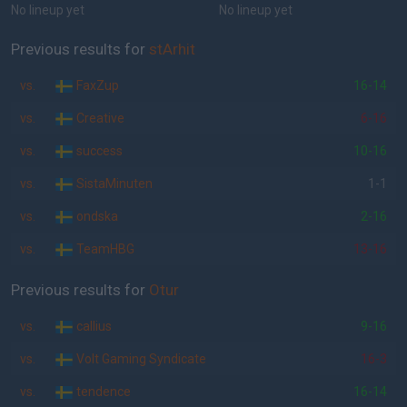
No lineup yet
No lineup yet
Previous results for
stArhit
vs.
FaxZup
16-14
vs.
Creative
6-16
vs.
success
10-16
vs.
SistaMinuten
1-1
vs.
ondska
2-16
vs.
TeamHBG
13-16
Previous results for
Otur
vs.
callius
9-16
vs.
Volt Gaming Syndicate
16-3
vs.
tendence
16-14