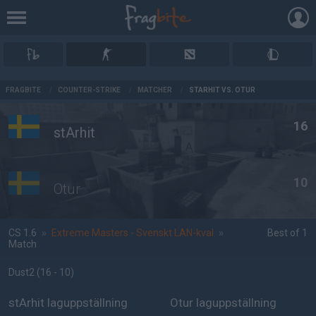
AD
FRAGBITE
/
COUNTER-STRIKE
/
MATCHER
/
STARHIT VS. OTUR
16
stArhit
10
Otur
CS 1.6
»
Extreme Masters - Svenskt LAN-kval
»
Best of 1
Match
Dust2
(16 - 10
)
stArhit laguppställning
Otur laguppställning