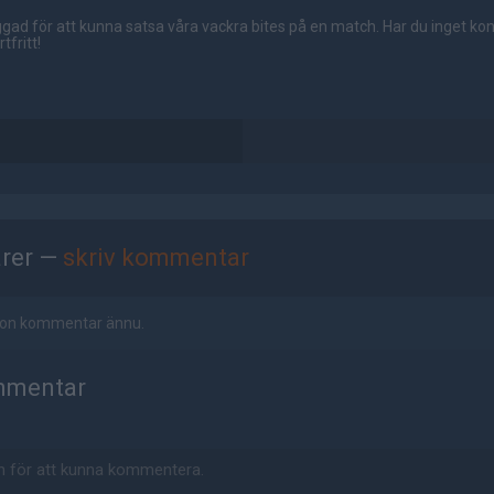
gad för att kunna satsa våra vackra bites på en match. Har du inget ko
tfritt!
rer —
skriv kommentar
ågon kommentar ännu.
mmentar