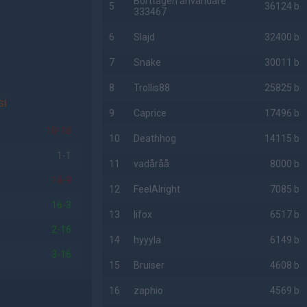
Borttagen användare
5
36124 b
333467
6
Slajd
32400 b
7
Snake
30011 b
8
Trollis88
25825 b
i
9
Caprice
17496 b
10-16
10
Deathhog
14115 b
1-1
11
vadåråå
8000 b
16-9
12
FeelAlright
7085 b
16-3
13
lifox
6517 b
2-16
14
hyyyla
6149 b
3-16
15
Bruiser
4608 b
16
zaphio
4569 b