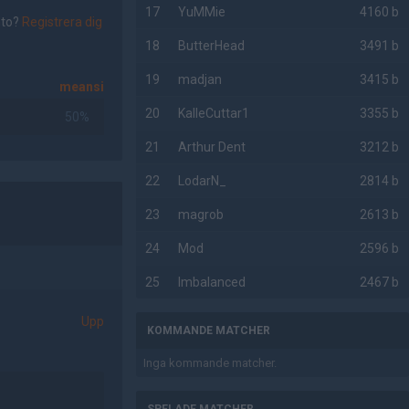
17
YuMMie
4160 b
nto?
Registrera dig
18
ButterHead
3491 b
19
madjan
3415 b
meansi
20
KalleCuttar1
3355 b
50%
21
Arthur Dent
3212 b
22
LodarN_
2814 b
23
magrob
2613 b
24
Mod
2596 b
25
Imbalanced
2467 b
Upp
KOMMANDE MATCHER
Inga kommande matcher.