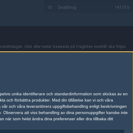
10
Deathhog
14115 b
AD
vsrättslagen. Citat eller texter baserade på Fragbites innehåll ska följas
nt och överensstämmer inte nödvändigtvis med Fragbites åsikter.
en kan du skicka iväg ett email till
vår support
.
tion så som t.ex. användarnamn. Cookies sparas även när man deltar i
pelvis unika identifierare och standardinformation som skickas av en
du stänga av cookies i din webbläsares inställningar eller välja att inte
la och förbättra produkter.
Med din tillåtelse kan vi och våra
ktronisk kommunikation som trädde i kraft 25 juli 2003.
a vår och våra leverantörers uppgiftsbehandling enligt beskrivningen
e.
Observera att viss behandling av dina personuppgifter kanske inte
 när som helst ändra dina preferenser eller dra tillbaka ditt