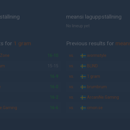
tällning
meansi laguppställning
No lineup yet
ts for
1 gram
Previous results for
means
rZone
16-10
vs.
wormstyle
um
15-15
vs.
BLIND
16-9
vs.
1 gram
e
16-0
vs.
brumbrum
16-2
vs.
ArcaniNe.Gaming
e.Gaming
16-6
vs.
cmon.se