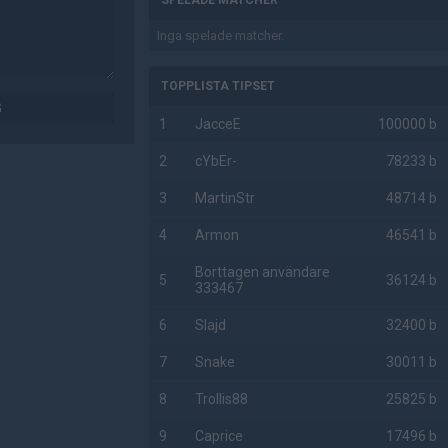
SPELADE MATCHER
Inga spelade matcher.
TOPPLISTA TIPSET
G
1
JacceE
100000 b
2
cYbEr-
78233 b
3
MartinStr
48714 b
4
Armon
46541 b
Borttagen användare
5
36124 b
333467
6
Slajd
32400 b
7
Snake
30011 b
8
Trollis88
25825 b
9
Caprice
17496 b