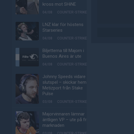
kross mot SHiNE
04/08
COUNTER-STRIKE
LNZ klar för höstens
Starseries
04/08
COUNTER-STRIKE
Biljetterna till Majorn i
Buenos Aires är ute
04/08
COUNTER-STRIKE
Johnny Speeds vidare till
slutspel – skickar hem
Metizport från Stake
Pulse
03/08
COUNTER-STRIKE
Majorvinnaren lämnar
äntligen VP – ute på fria
marknaden
03/08
COUNTER-STRIKE