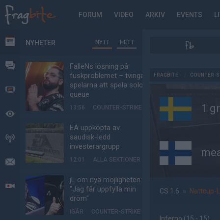
FORUM
VIDEO
ARKIV
EVENTS
L
NYHETER
NYTT
HETT
NYHETER
FORUM
FalleNs lösning på
AD
fuskproblemet – tvinga
FRAGBITE
/
COUNTER-S
spelarna att spela solo-
VIDEO
queue
1 g
13:56
COUNTER-STRIKE
BEVAKAT
EA uppköpta av
saudisk-ledd
HÄNDELSER
investerargrupp
mea
12:01
ALLA SEKTIONER
MEDDELANDEN
jL om nya möjligheten:
LIVESÄNDNINGAR
"Jag får uppfylla min
CS 1.6
»
Nattcup-L
dröm"
IGÅR
COUNTER-STRIKE
Inferno
(15 - 15
)