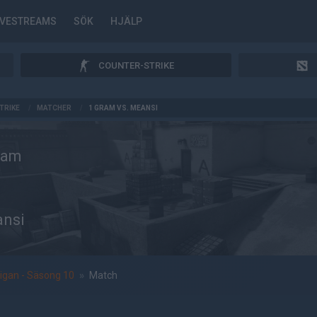
IVESTREAMS
SÖK
HJÄLP
COUNTER-STRIKE
TRIKE
/
MATCHER
/
1 GRAM VS. MEANSI
ram
nsi
igan - Säsong 10
»
Match