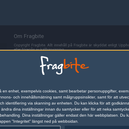
Om Fragbite
Copyright Fragbite. Allt innehåll på Fragbite är skyddat enligt Uppho
eller föregås av källhänvisning.
Alla åsikter uttryckta på Fragbite representerar varje enskild skribe
Programmering och design av
Fredric Bohlin
. För frågor rörande sajt
Cookies
Fragbite använder cookies för att spara användarspecifik informa
n på en enhet, exempelvis cookies, samt bearbetar personuppgifter, exem
omröstningar och för att föra statistik. För att slippa cookies kan 
ons- och innehållsmätning samt målgruppsinsikter, samt för att utveck
besöka Fragbite. Den här textraden finns här på grund av lagen om ele
h identifiering via skanning av enheten. Du kan klicka för att godkänn
h ändra dina inställningar innan du samtycker eller för att neka samtyck
Annonsering
behandling. Dina inställningar gäller endast den här webbplatsen. Du kan
appen "Integritet" längst ned på webbsidan.
Är du intresserad av att annonsera på Fragbite,
tryck här
.