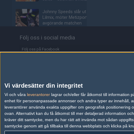
Johnny Speeds slår ut
Lilmix, möter Metizport i
avgörande matchen
03/08
COUNTER-STRIKE
Följ oss i social media
Metizport slår Johnny
Speeds i MaiL09:s
Följ oss på Facebook
debutmatch
Följ oss på Twitter
03/08
COUNTER-STRIKE
Följ oss på Instagram
Svenskarnas dödsgrupp
– idag börjar Stake Pulse
Följ oss på Twitch
Vi värdesätter din integritet
för tre svensklag
Information
Vi och våra
leverantorer
lagrar och/eller får åtkomst till informatio
03/08
COUNTER-STRIKE
enhet för personanpassade annonser och andra typer av innehåll, ann
Annonsering
15-årige talangen
leverantörer använda exakta uppgifter om geografisk positionering oc
storspelade mot s1mple:
ovan. Alternativt kan du få åtkomst till mer detaljerad information oc
Copyright och Privacy Policy
"Finska MaiL09"
kräver ditt samtycke, men du har rätt att invända mot sådan uppgifts
samtycke genom att gå tillbaka till denna webbplats och klicka på kn
Användaravtal
02/08
COUNTER-STRIKE