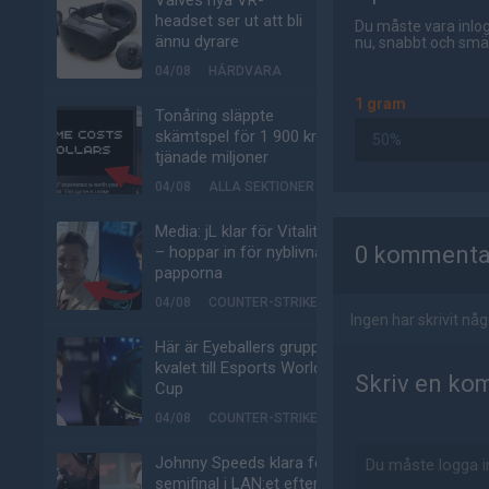
Valves nya VR-
headset ser ut att bli
Du måste vara inlog
ännu dyrare
nu, snabbt och smär
04/08
HÅRDVARA
1 gram
Tonåring släppte
skämtspel för 1 900 kr –
50%
tjänade miljoner
04/08
ALLA SEKTIONER
AD
Media: jL klar för Vitality
0 kommenta
– hoppar in för nyblivna
papporna
04/08
COUNTER-STRIKE
Ingen har skrivit n
Här är Eyeballers grupp i
kvalet till Esports World
Skriv en ko
Cup
04/08
COUNTER-STRIKE
Johnny Speeds klara för
semifinal i LAN:et efter