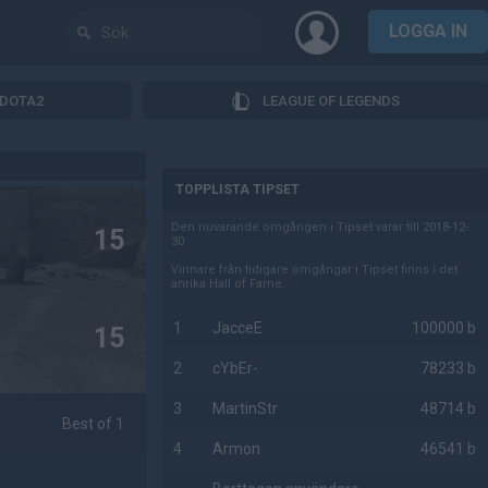
LOGGA IN
DOTA2
LEAGUE OF LEGENDS
AD
TOPPLISTA TIPSET
Den nuvarande omgången i Tipset varar till 2018-12-
15
30.
Vinnare från tidigare omgångar i Tipset finns i det
anrika Hall of Fame.
1
JacceE
100000 b
15
2
cYbEr-
78233 b
3
MartinStr
48714 b
Best of 1
4
Armon
46541 b