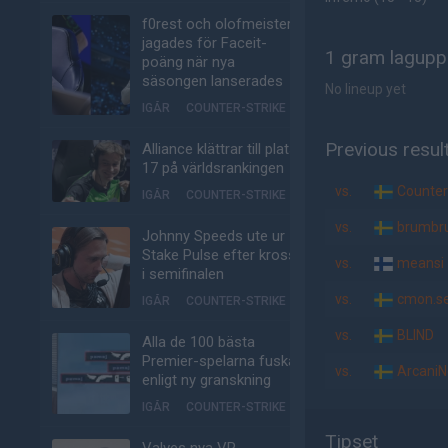
f0rest och olofmeister
jagades för Faceit-
1 gram lagupps
poäng när nya
säsongen lanserades
No lineup yet
IGÅR
COUNTER-STRIKE
Previous resul
Alliance klättrar till plats
17 på världsrankingen
vs.
Counte
IGÅR
COUNTER-STRIKE
vs.
brumbr
Johnny Speeds ute ur
Stake Pulse efter kross
vs.
meansi
i semifinalen
vs.
cmon.s
IGÅR
COUNTER-STRIKE
vs.
BLIND
Alla de 100 bästa
Premier-spelarna fuskar
vs.
ArcaniN
enligt ny granskning
IGÅR
COUNTER-STRIKE
Tipset