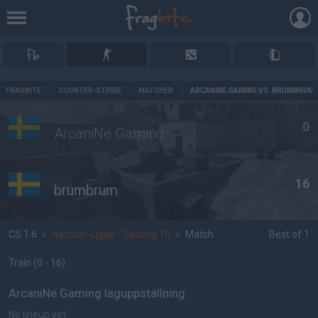
AD
FRAGBITE
/
COUNTER-STRIKE
/
MATCHER
/
ARCANINE.GAMING VS. BRUMBRUM
0
ArcaniNe.Gaming
16
brumbrum
CS 1.6
»
Nattcup-Ligan - Säsong 10
»
Match
Best of 1
Train
(0 - 16
)
ArcaniNe.Gaming laguppställning
No lineup yet