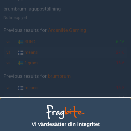
brumbrum laguppställning
No lineup yet
Previous results for
ArcaniNe.Gaming
vs.
BLIND
5-16
vs.
meansi
2-16
vs.
1 gram
16-6
Previous results for
brumbrum
vs.
meansi
16-3
vs.
cmon.se
1-1
vs.
BLIND
5-16
vs.
awm
16-2
Vi värdesätter din integritet
vs.
Adapt-Gaming
14-16