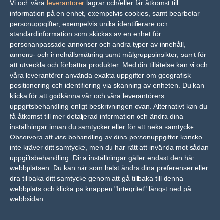
Vi och våra
leverantorer
lagrar och/eller får åtkomst till
information på en enhet, exempelvis cookies, samt bearbetar
vs.
cynism
6-16
personuppgifter, exempelvis unika identifierare och
standardinformation som skickas av en enhet för
Tipset
personanpassade annonser och andra typer av innehåll,
annons- och innehållsmätning samt målgruppsinsikter, samt för
Du måste vara inloggad för att kunna satsa våra vackra bites på en
match. Har du inget konto?
Registrera dig
nu, snabbt och smärtfritt!
att utveckla och förbättra produkter.
Med din tillåtelse kan vi och
våra leverantörer använda exakta uppgifter om geografisk
ArcaniNe.Gaming
brumbrum
positionering och identifiering via skanning av enheten. Du kan
klicka för att godkänna vår och våra leverantörers
50%
50%
uppgiftsbehandling enligt beskrivningen ovan. Alternativt kan du
få åtkomst till mer detaljerad information och ändra dina
inställningar innan du samtycker eller för att neka samtycke.
AD
Observera att viss behandling av dina personuppgifter kanske
2 kommentarer —
skriv kommentar
inte kräver ditt samtycke, men du har rätt att invända mot sådan
uppgiftsbehandling. Dina inställningar gäller endast den här
webbplatsen. Du kan när som helst ändra dina preferenser eller
#1
Ness_
1
Hall of Fame
dra tillbaka ditt samtycke genom att gå tillbaka till denna
2006-05-03 11:18
webbplats och klicka på knappen "Integritet" längst ned på
webbsidan.
Akta 016.