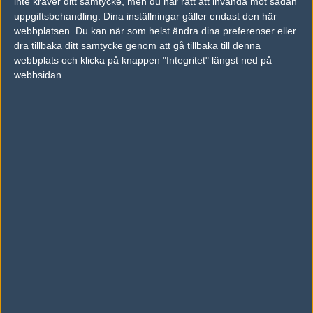
inte kräver ditt samtycke, men du har rätt att invända mot sådan
uppgiftsbehandling. Dina inställningar gäller endast den här
vs. Nattöppet 4-16
webbplatsen. Du kan när som helst ändra dina preferenser eller
vs. sico 3-16
dra tillbaka ditt samtycke genom att gå tillbaka till denna
vs. team glorify 6-16
webbplats och klicka på knappen "Integritet" längst ned på
webbsidan.
N1 N1 N1
*sämst*
#3
KevinS
1
Hall of Fame
2005-12-03 17:45
#2 Man blir inte bäst över en dag. Det tar ju ett tag. Och man
måste ha lite tålamod. Det är klart resultaten sviktar lite innan
man spelat ihop sig.
#4
white_widow
1
Old School
2005-12-03 23:01