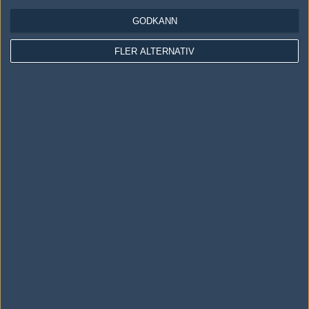
GODKÄNN
Följ oss i social media
FLER ALTERNATIV
Följ oss på Facebook
Följ oss på Twitter
Följ oss på Instagram
Följ oss på Twitch
Information
Annonsering
Copyright och Privacy Policy
Användaravtal
Kontakta
Om Fragbite