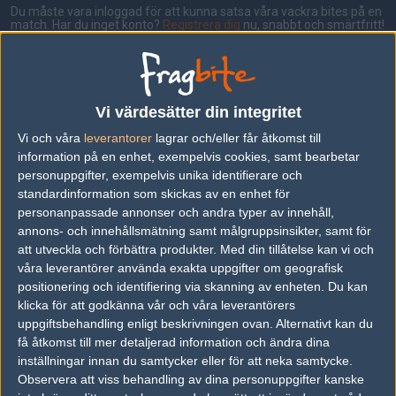
Du måste vara inloggad för att kunna satsa våra vackra bites på en
match. Har du inget konto?
Registrera dig
nu, snabbt och smärtfritt!
No Lifers
Gun-it
50%
50%
Vi värdesätter din integritet
Vi och våra
leverantorer
lagrar och/eller får åtkomst till
AD
information på en enhet, exempelvis cookies, samt bearbetar
5 kommentarer —
skriv kommentar
personuppgifter, exempelvis unika identifierare och
standardinformation som skickas av en enhet för
personanpassade annonser och andra typer av innehåll,
#1
KevinS
1
Hall of Fame
annons- och innehållsmätning samt målgruppsinsikter, samt för
2005-12-03 00:30
att utveckla och förbättra produkter.
Med din tillåtelse kan vi och
våra leverantörer använda exakta uppgifter om geografisk
gg, bra spelat.
positionering och identifiering via skanning av enheten. Du kan
klicka för att godkänna vår och våra leverantörers
uppgiftsbehandling enligt beskrivningen ovan. Alternativt kan du
#2
white_widow
få åtkomst till mer detaljerad information och ändra dina
1
Old School
inställningar innan du samtycker eller för att neka samtycke.
2005-12-03 16:58
Observera att viss behandling av dina personuppgifter kanske
Senaste resultaten av No Lifers: