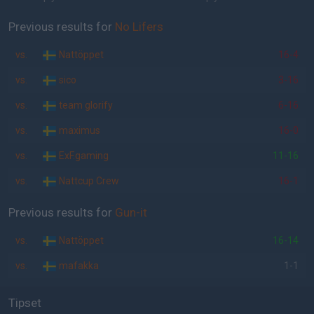
Previous results for
No Lifers
vs.
Nattöppet
16-4
vs.
sico
3-16
vs.
team glorify
6-16
vs.
maximus
16-0
vs.
ExF.gaming
11-16
vs.
Nattcup Crew
16-1
Previous results for
Gun-it
vs.
Nattöppet
16-14
vs.
mafakka
1-1
Tipset