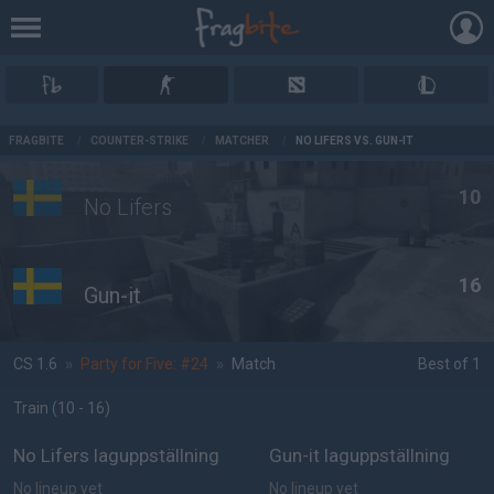
AD
FRAGBITE
/
COUNTER-STRIKE
/
MATCHER
/
NO LIFERS VS. GUN-IT
10
No Lifers
16
Gun-it
CS 1.6
»
Party for Five: #24
»
Match
Best of 1
Train
(10 - 16
)
No Lifers laguppställning
Gun-it laguppställning
No lineup yet
No lineup yet