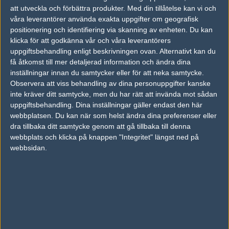
AD
att utveckla och förbättra produkter.
Med din tillåtelse kan vi och
1 kommentarer —
skriv kommentar
våra leverantörer använda exakta uppgifter om geografisk
positionering och identifiering via skanning av enheten. Du kan
klicka för att godkänna vår och våra leverantörers
#1
zomx
uppgiftsbehandling enligt beskrivningen ovan. Alternativt kan du
1
Old School
få åtkomst till mer detaljerad information och ändra dina
2005-07-01 22:59
inställningar innan du samtycker eller för att neka samtycke.
varför kunde man inte satsa?
Observera att viss behandling av dina personuppgifter kanske
inte kräver ditt samtycke, men du har rätt att invända mot sådan
uppgiftsbehandling. Dina inställningar gäller endast den här
Skriv en kommentar
Upp
webbplatsen. Du kan när som helst ändra dina preferenser eller
dra tillbaka ditt samtycke genom att gå tillbaka till denna
webbplats och klicka på knappen "Integritet" längst ned på
webbsidan.
LOGGA IN
REGISTRERA DIG