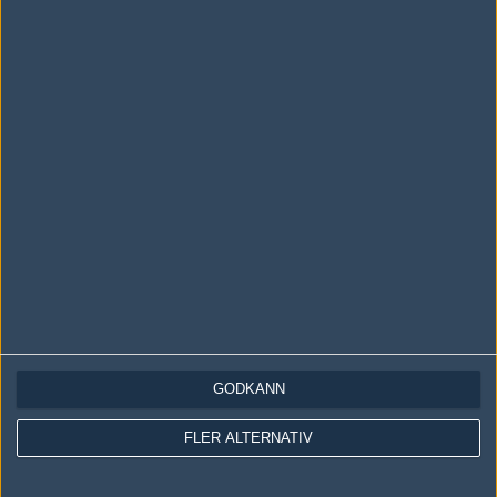
Följ oss i social media
Följ oss på Facebook
Följ oss på Twitter
Följ oss på Instagram
Följ oss på Twitch
Information
Annonsering
Copyright och Privacy Policy
Användaravtal
GODKÄNN
Kontakta
FLER ALTERNATIV
Om Fragbite