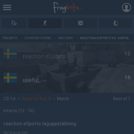
AD
FRAGBITE
/
COUNTER-STRIKE
/
MATCHER
/
REACTION.ESPORTS VS. USEFUL
12
reaction.eSports
16
usefuL
CS 1.6
»
Party for five: V
»
Match
Best of 1
Inferno
(12 - 16
)
reaction.eSports laguppställning
No lineup yet