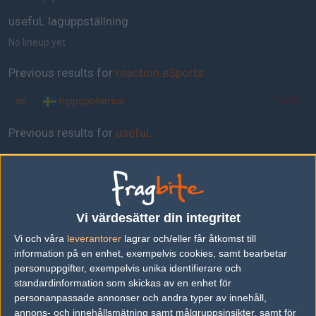
usefuL laguppställning
No lineup yet
Previous results for
reaction.eSports
vs.
hippopotamus
16-11
Previous results for
usefuL
vs.
tempklanen
16-11
Tipset
Vi värdesätter din integritet
Du måste vara inloggad för att kunna satsa våra vackra bites på en
match. Har du inget konto?
Registrera dig
nu, snabbt och smärtfritt!
Vi och våra
leverantorer
lagrar och/eller får åtkomst till
information på en enhet, exempelvis cookies, samt bearbetar
reaction.eSports
usefuL
personuppgifter, exempelvis unika identifierare och
50%
50%
standardinformation som skickas av en enhet för
personanpassade annonser och andra typer av innehåll,
annons- och innehållsmätning samt målgruppsinsikter, samt för