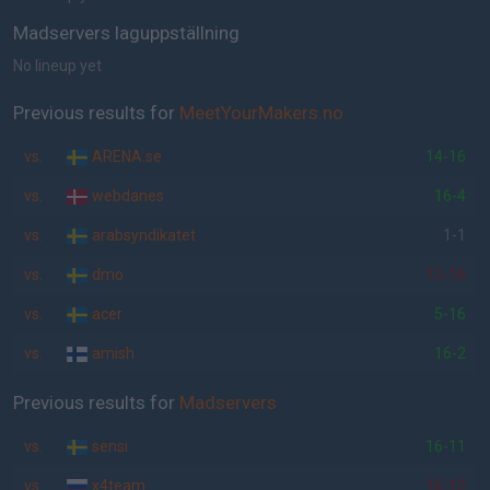
Madservers laguppställning
No lineup yet
Previous results for
MeetYourMakers.no
vs.
ARENA.se
14-16
vs.
webdanes
16-4
vs.
arabsyndikatet
1-1
vs.
dmo
12-16
vs.
acer
5-16
vs.
amish
16-2
Previous results for
Madservers
vs.
sensi
16-11
vs.
x4team
16-12