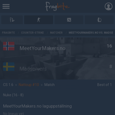
AD
FRAGBITE
/
COUNTER-STRIKE
/
MATCHER
/
MEETYOURMAKERS.NO VS. MADSE
16
MeetYourMakers.no
8
Madservers
CS 1.6
»
Nattcup #10
»
Match
Best of 1
Nuke
(16 - 8
)
MeetYourMakers.no laguppställning
No lineup yet