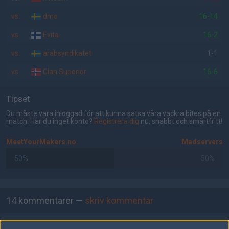
vs.
dmo
16-14
vs.
Evita
16-2
vs.
arabsyndikatet
1-1
vs.
Clan Superior
16-6
Tipset
Du måste vara inloggad för att kunna satsa våra vackra bites på en
match. Har du inget konto?
Registrera dig
nu, snabbt och smärtfritt!
MeetYourMakers.no
Madservers
50%
50%
AD
14 kommentarer —
skriv kommentar