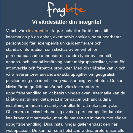
#1
Dr. House
1
Old School
2005-03-19 14:08
Vi värdesätter din integritet
GO MYM! ;)
Vi och våra
leverantorer
lagrar och/eller får åtkomst till
information på en enhet, exempelvis cookies, samt bearbetar
#2
rh1no
personuppgifter, exempelvis unika identifierare och
1
Old School
standardinformation som skickas av en enhet för
2005-03-19 14:25
personanpassade annonser och andra typer av innehåll,
hejja myM
annons- och innehållsmätning samt målgruppsinsikter, samt för
att utveckla och förbättra produkter.
Med din tillåtelse kan vi och
våra leverantörer använda exakta uppgifter om geografisk
#3
Marklund
positionering och identifiering via skanning av enheten. Du kan
1
Old School
klicka för att godkänna vår och våra leverantörers
2005-03-19 14:35
uppgiftsbehandling enligt beskrivningen ovan. Alternativt kan du
få åtkomst till mer detaljerad information och ändra dina
Med tanke på att de måste spela på en svensk server så tror
inställningar innan du samtycker eller för att neka samtycke.
jag på Madservers Hoppas!
Observera att viss behandling av dina personuppgifter kanske
inte kräver ditt samtycke, men du har rätt att invända mot sådan
uppgiftsbehandling. Dina inställningar gäller endast den här
#4
StorK
webbplatsen. Du kan när som helst ändra dina preferenser eller
1
Old School