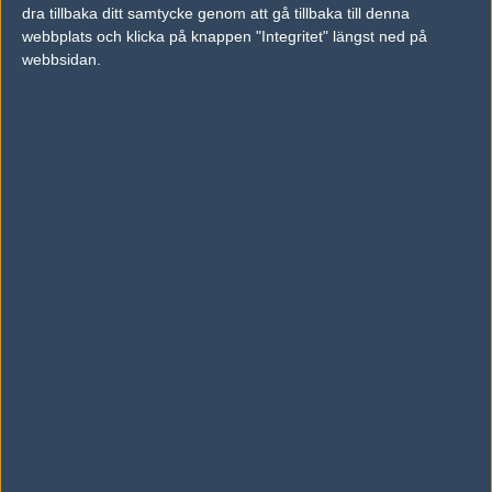
2005-03-19 14:50
dra tillbaka ditt samtycke genom att gå tillbaka till denna
webbplats och klicka på knappen "Integritet" längst ned på
450 bites på Madservers! . hoppas dom vinner :D
webbsidan.
#5
INQUIZITOR
1
Old School
2005-03-19 16:09
Du har satsat 1514 bite(s) på MeetYourMakers!
#6
GuNNaRGuLD lWl
1
Old School
2005-03-19 16:37
Madservers vinner!
#7
slow
1
Old School
2005-03-19 17:51