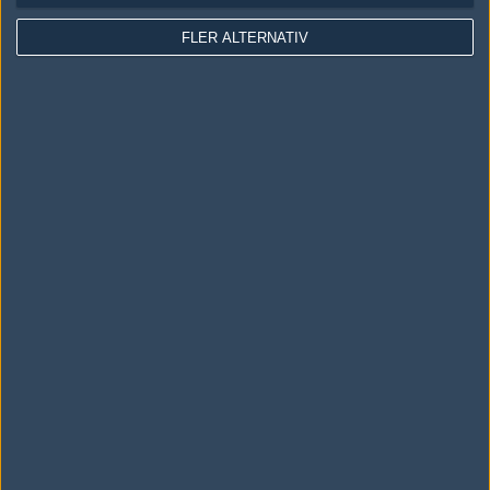
FLER ALTERNATIV
#14
Maximilen
1
Old School
2005-03-19 21:55
men :(
Skriv en kommentar
Upp
LOGGA IN
REGISTRERA DIG