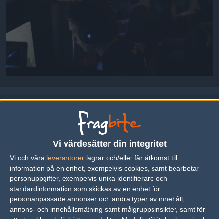
Gamecenter under finalen.
Uppladdad 2009-05-24 00:00 i galleriet
Inferno Online League Säsong 4
Vi värdesätter din integritet
DELA DETTA PÅ INTERNET
Vi och våra
leverantorer
lagrar och/eller får åtkomst till
information på en enhet, exempelvis cookies, samt bearbetar
personuppgifter, exempelvis unika identifierare och
FOTOGRAF
standardinformation som skickas av en enhet för
personanpassade annonser och andra typer av innehåll,
André "rich" Åkerblom
annons- och innehållsmätning samt målgruppsinsikter, samt för
Legend, Stockholm