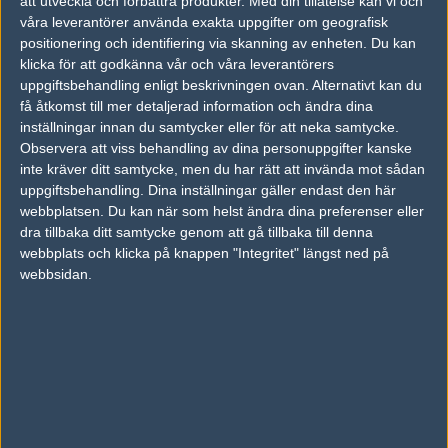
att utveckla och förbättra produkter.
Med din tillåtelse kan vi och
Follow on
@richforfree
våra leverantörer använda exakta uppgifter om geografisk
positionering och identifiering via skanning av enheten. Du kan
AD
klicka för att godkänna vår och våra leverantörers
0 kommentarer —
skriv kommentar
uppgiftsbehandling enligt beskrivningen ovan. Alternativt kan du
få åtkomst till mer detaljerad information och ändra dina
Ingen har skrivit någon kommentar ännu.
inställningar innan du samtycker eller för att neka samtycke.
Observera att viss behandling av dina personuppgifter kanske
Skriv en kommentar
inte kräver ditt samtycke, men du har rätt att invända mot sådan
Upp
uppgiftsbehandling. Dina inställningar gäller endast den här
webbplatsen. Du kan när som helst ändra dina preferenser eller
dra tillbaka ditt samtycke genom att gå tillbaka till denna
webbplats och klicka på knappen "Integritet" längst ned på
webbsidan.
LOGGA IN
REGISTRERA DIG
Följ oss i social media