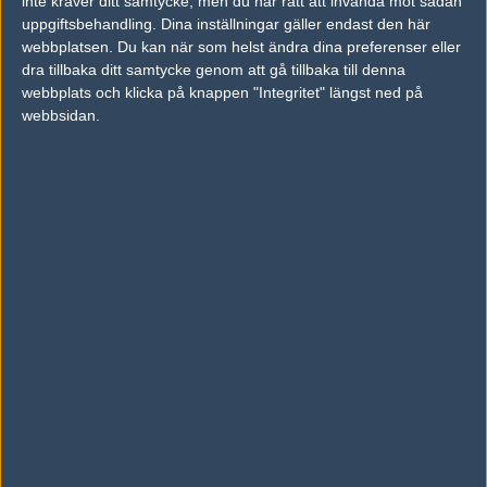
inte kräver ditt samtycke, men du har rätt att invända mot sådan
uppgiftsbehandling. Dina inställningar gäller endast den här
PIMP
webbplatsen. Du kan när som helst ändra dina preferenser eller
dra tillbaka ditt samtycke genom att gå tillbaka till denna
webbplats och klicka på knappen "Integritet" längst ned på
#7
iop
webbsidan.
1
Old School
2009-03-14 16:06
lol på den kedjan
#8
HELGE FOSSMO
1
Old School
2009-03-14 16:08
Kommentaren har censurerats. IP-adressen har loggats.
#9
Headex
1
Old School
2009-03-14 17:06
Rätt lik cArn på mini-bilden.