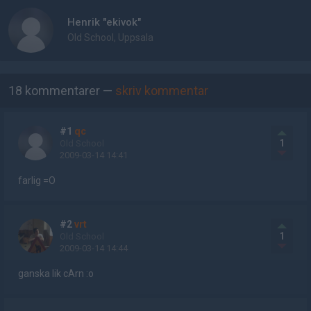
Henrik "ekivok"
Old School, Uppsala
AD
18 kommentarer —
skriv kommentar
#1
qc
1
Old School
2009-03-14 14:41
farlig =O
#2
vrt
1
Old School
2009-03-14 14:44
ganska lik cArn :o