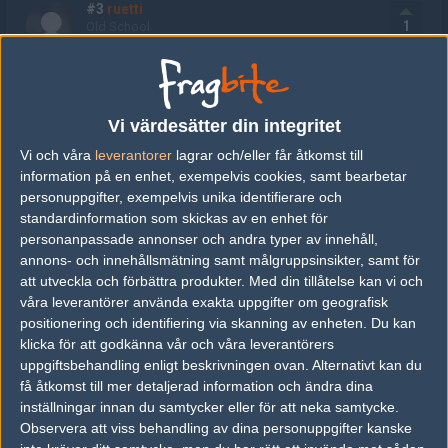
#3
ruetti
1
Old School
2009-03-14 15:02
ganska lik mig :o
Vi värdesätter din integritet
#4
knegare sozu`
Vi och våra
leverantorer
lagrar och/eller får åtkomst till
1
Old School
information på en enhet, exempelvis cookies, samt bearbetar
2009-03-14 15:35
personuppgifter, exempelvis unika identifierare och
haha en blond version av Insite
standardinformation som skickas av en enhet för
personanpassade annonser och andra typer av innehåll,
annons- och innehållsmätning samt målgruppsinsikter, samt för
#5
Dr.Gungdungkung
att utveckla och förbättra produkter.
Med din tillåtelse kan vi och
1
Old School
våra leverantörer använda exakta uppgifter om geografisk
2009-03-14 15:38
positionering och identifiering via skanning av enheten. Du kan
klicka för att godkänna vår och våra leverantörers
hård kedja
uppgiftsbehandling enligt beskrivningen ovan. Alternativt kan du
få åtkomst till mer detaljerad information och ändra dina
inställningar innan du samtycker eller för att neka samtycke.
#6
zlake
1
Observera att viss behandling av dina personuppgifter kanske
Old School
2009-03-14 16:05