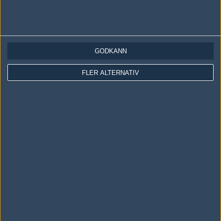
zneel @ spelarenan.se
#17
ragzz
GODKÄNN
1
Old School
2009-08-19 17:13
FLER ALTERNATIV
Viking.
#18
Wirre!
1
Old School
2009-10-13 23:42
Zneel af TYSKLAND!
Skriv en kommentar
Upp