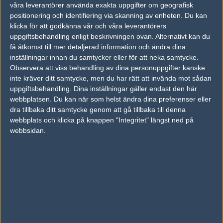
våra leverantörer använda exakta uppgifter om geografisk
knoxvilles? kan ni sluta skriva fel på varenda bild? :D:D:D
positionering och identifiering via skanning av enheten. Du kan
klicka för att godkänna vår och våra leverantörers
uppgiftsbehandling enligt beskrivningen ovan. Alternativt kan du
#3
flpee
få åtkomst till mer detaljerad information och ändra dina
1
Hall of Fame
inställningar innan du samtycker eller för att neka samtycke.
2004-10-31 02:48
Observera att viss behandling av dina personuppgifter kanske
inte kräver ditt samtycke, men du har rätt att invända mot sådan
Det är iofs knoxvilles #2 :) Han är där som moraliskt stöd eller
uppgiftsbehandling. Dina inställningar gäller endast den här
något. Bakhuvudet till höger är midway från GotFrag.
webbplatsen. Du kan när som helst ändra dina preferenser eller
dra tillbaka ditt samtycke genom att gå tillbaka till denna
webbplats och klicka på knappen "Integritet" längst ned på
#4
Shiggan
1
Old School
webbsidan.
2004-11-01 03:31
Xeqtr sbno LITE fler stolar tack. trodde det var en per person
#5
fuNix
1
Old School
2004-11-01 03:56
zew vakna! vad är fel?