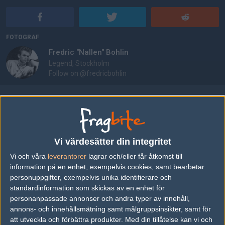
FOTOGRAF
Fredric "Nallen" Bohlin
Legend, Stockholm
Follow on
@fredricbohlin
AD
10 kommentarer —
skriv kommentar
#1
mKalas
Vi värdesätter din integritet
1
Old School
2004-10-31 02:52
Vi och våra
leverantorer
lagrar och/eller får åtkomst till
information på en enhet, exempelvis cookies, samt bearbetar
NAJS
personuppgifter, exempelvis unika identifierare och
standardinformation som skickas av en enhet för
personanpassade annonser och andra typer av innehåll,
#2
Zew
annons- och innehållsmätning samt målgruppsinsikter, samt för
1
Old School
att utveckla och förbättra produkter.
Med din tillåtelse kan vi och
2004-10-31 02:09