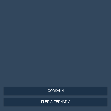
#9
davidlol
1
Old School
2005-05-21 17:09
för att vissa tycker det e skönt
#10
EDDEFUSKARPOLANOSV
1
Old School
2005-08-15 01:11
han kanske vill komma upp?
Skriv en kommentar
Upp
GODKÄNN
FLER ALTERNATIV