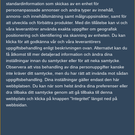
1
Old School
standardinformation som skickas av en enhet för
2004-10-29 22:29
personanpassade annonser och andra typer av innehåll,
annons- och innehållsmätning samt målgruppsinsikter, samt för
Är inte ett dugg instängt ;>
att utveckla och förbättra produkter.
Med din tillåtelse kan vi och
Det är skit luftigt faktiskt.
våra leverantörer använda exakta uppgifter om geografisk
positionering och identifiering via skanning av enheten. Du kan
klicka för att godkänna vår och våra leverantörers
#4
silentmuffinman
uppgiftsbehandling enligt beskrivningen ovan. Alternativt kan du
1
Old School
få åtkomst till mer detaljerad information och ändra dina
2004-10-29 23:52
inställningar innan du samtycker eller för att neka samtycke.
Observera att viss behandling av dina personuppgifter kanske
En tjej, som de 5 killarna till höger är upptagna med.
inte kräver ditt samtycke, men du har rätt att invända mot sådan
En p-rulle, som de 5 killarna till vänster är upptagna med.
uppgiftsbehandling. Dina inställningar gäller endast den här
webbplatsen. Du kan när som helst ändra dina preferenser eller
dra tillbaka ditt samtycke genom att gå tillbaka till denna
#5
fadersomson
webbplats och klicka på knappen "Integritet" längst ned på
1
Old School
2004-10-30 01:26
webbsidan.
#4 mm :P
#6
haMpster