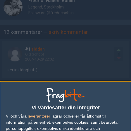
Fredric "Nallen" Bohlin
Legend, Stockholm
Follow on
@fredricbohlin
AD
12 kommentarer —
skriv kommentar
#1
siddah
1
Old School
2004-10-29 22:02
ser instängt ut :)
#2
sorrololi
1
Old School
2004-10-29 22:15
Vi värdesätter din integritet
#1, ja väldigt.
Vi och våra
leverantorer
lagrar och/eller får åtkomst till
information på en enhet, exempelvis cookies, samt bearbetar
#3
brelle
personuppgifter, exempelvis unika identifierare och