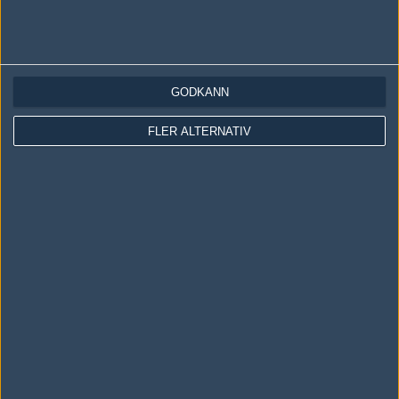
2005-03-29 15:34
POOOOOOOOOOOOOOOOOOOOOOOOOOOOO ON !!! ;) KÖRTIS
! STENHÅRT
GODKÄNN
Skriv en kommentar
Upp
FLER ALTERNATIV
LOGGA IN
REGISTRERA DIG
Följ oss i social media
Följ oss på Facebook