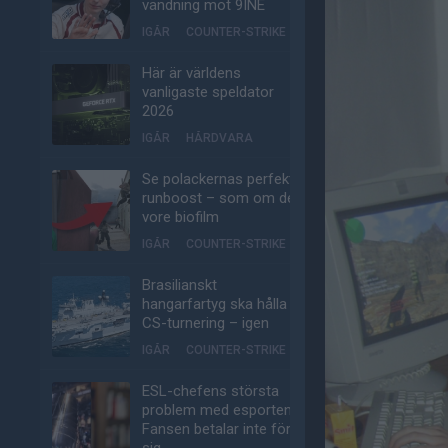
vändning mot 9INE
IGÅR
COUNTER-STRIKE
Här är världens
vanligaste speldator
2026
IGÅR
HÅRDVARA
Se polackernas perfekta
runboost – som om det
vore biofilm
IGÅR
COUNTER-STRIKE
Brasilianskt
hangarfartyg ska hålla
CS-turnering – igen
IGÅR
COUNTER-STRIKE
ESL-chefens största
problem med esporten:
Fansen betalar inte för