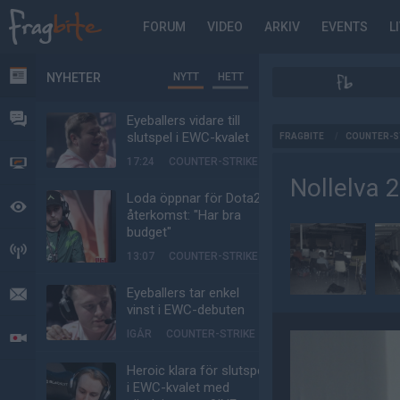
FORUM
VIDEO
ARKIV
EVENTS
L
NYHETER
NYTT
HETT
NYHETER
FORUM
Eyeballers vidare till
AD
slutspel i EWC-kvalet
FRAGBITE
/
COUNTER-S
17:24
COUNTER-STRIKE
VIDEO
Nollelva 
Loda öppnar för Dota2-
BEVAKAT
återkomst: "Har bra
budget"
HÄNDELSER
13:07
COUNTER-STRIKE
Eyeballers tar enkel
MEDDELANDEN
vinst i EWC-debuten
IGÅR
COUNTER-STRIKE
LIVESÄNDNINGAR
Heroic klara för slutspel
i EWC-kvalet med