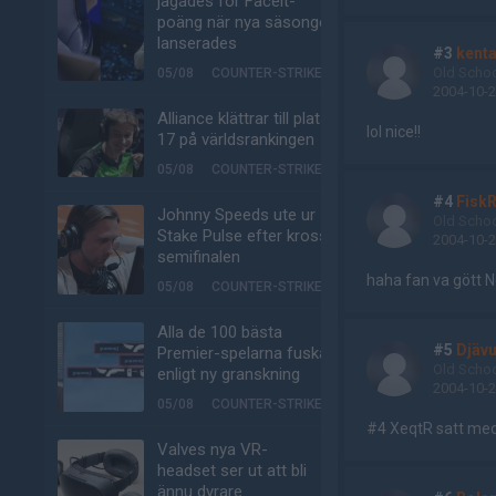
jagades för Faceit-
poäng när nya säsongen
lanserades
#3
kent
Old Scho
05/08
COUNTER-STRIKE
2004-10-2
Alliance klättrar till plats
lol nice!!
17 på världsrankingen
05/08
COUNTER-STRIKE
#4
Fisk
Johnny Speeds ute ur
Old Scho
Stake Pulse efter kross i
2004-10-2
semifinalen
haha fan va gött N
05/08
COUNTER-STRIKE
Alla de 100 bästa
#5
Djävu
Premier-spelarna fuskar
Old Scho
enligt ny granskning
2004-10-2
05/08
COUNTER-STRIKE
#4 XeqtR satt med 
Valves nya VR-
headset ser ut att bli
ännu dyrare