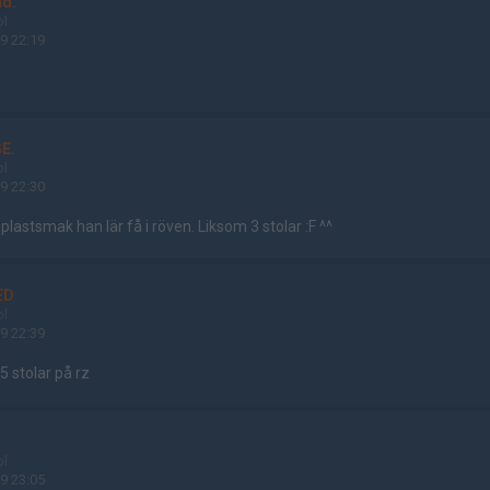
nd.
ol
9 22:19
E.
ol
9 22:30
 plastsmak han lär få i röven. Liksom 3 stolar :F ^^
ED
ol
9 22:39
 5 stolar på rz
C
ol
9 23:05