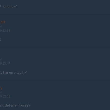
! hahaha ^^
TcH
ol
9 23:38
D
ol
9 23:47
g har en pitbull :P
ry
ol
0 02:08
m, det är en kossa?