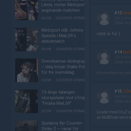
Lilmix, möter Metizport i
avgörande matchen
#13
twe
Old Scho
03/08
COUNTER-STRIKE
2004-10-3
Metizport slår Johnny
nebb är ful :)
Speeds i MaiL09:s
debutmatch
03/08
COUNTER-STRIKE
#14
biv
Old Scho
Svenskarnas dödsgrupp
2004-10-3
– idag börjar Stake Pulse
för tre svensklag
Kommentaren har censu
03/08
COUNTER-STRIKE
#15
COM
15-årige talangen
Old Scho
storspelade mot s1mple:
2004-10-3
"Finska MaiL09"
02/08
COUNTER-STRIKE
Lirade med CruZ ida
av NollElvas servra
Spelarna flyr Counter-
Strike 2 — rasar för