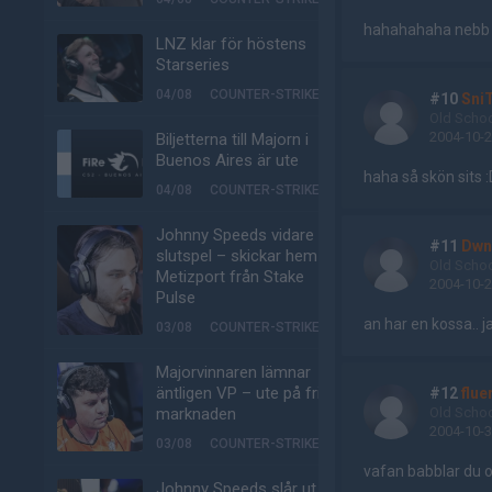
hahahahaha nebb 
LNZ klar för höstens
Starseries
04/08
COUNTER-STRIKE
#10
Sni
Old Scho
2004-10-2
Biljetterna till Majorn i
Buenos Aires är ute
haha så skön sits :
04/08
COUNTER-STRIKE
Johnny Speeds vidare till
#11
Dwn
slutspel – skickar hem
Old Scho
Metizport från Stake
2004-10-2
Pulse
an har en kossa.. ja
03/08
COUNTER-STRIKE
Majorvinnaren lämnar
äntligen VP – ute på fria
#12
flue
marknaden
Old Scho
2004-10-3
03/08
COUNTER-STRIKE
vafan babblar du o
Johnny Speeds slår ut