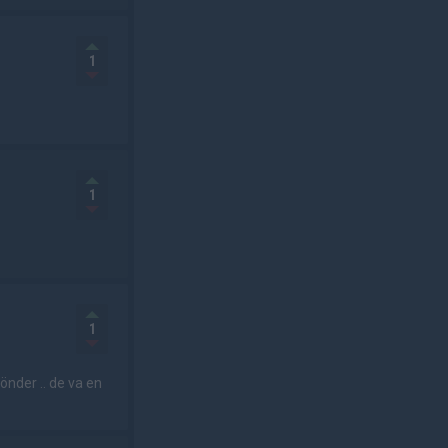
1
1
1
önder .. de va en