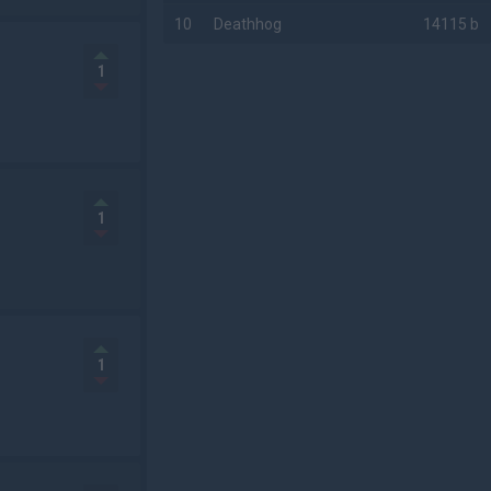
10
Deathhog
14115 b
1
AD
1
1