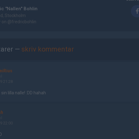
ic "Nallen" Bohlin
d, Stockholm
w on
@fredricbohlin
arer —
skriv kommentar
niRius
ol
9 21:28
n lilla nalle! :DD hahah
ah
ol
9 22:00
D