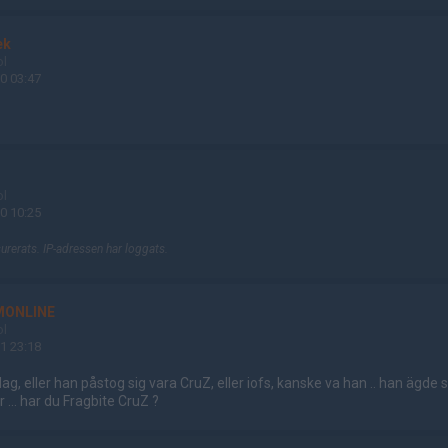
ek
ol
0 03:47
O
ol
0 10:25
rerats. IP-adressen har loggats.
ONLINE
ol
1 23:18
g, eller han påstog sig vara CruZ, eller iofs, kanske va han .. han ägde s
r ... har du Fragbite CruZ ?