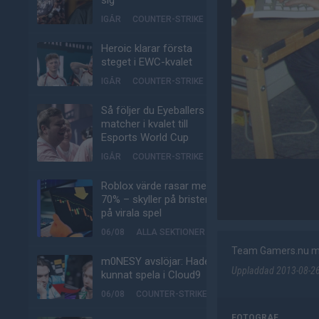
sig
IGÅR
COUNTER-STRIKE
Heroic klarar första
steget i EWC-kvalet
IGÅR
COUNTER-STRIKE
Så följer du Eyeballers
matcher i kvalet till
Esports World Cup
IGÅR
COUNTER-STRIKE
Roblox värde rasar med
70% – skyller på bristen
på virala spel
06/08
ALLA SEKTIONER
Team Gamers.nu med 
m0NESY avslöjar: Hade
Uppladdad 2013-08-26 
kunnat spela i Cloud9
06/08
COUNTER-STRIKE
FOTOGRAF