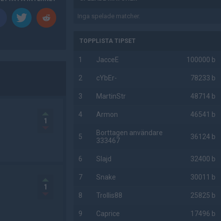
Inga spelade matcher.
TOPPLISTA TIPSET
1
JacceE
100000 b
2
cYbEr-
78233 b
3
MartinStr
48714 b
4
Armon
46541 b
1
Borttagen användare
5
36124 b
333467
6
Slajd
32400 b
7
Snake
30011 b
1
8
Trollis88
25825 b
9
Caprice
17496 b