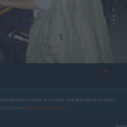
nebb
Nebb på inte mindre än tre stolar. Tack till Bunghole för bilden!
20:02 i galleriet
Nollelva 2004 - Dag 1 och 2
DELA 