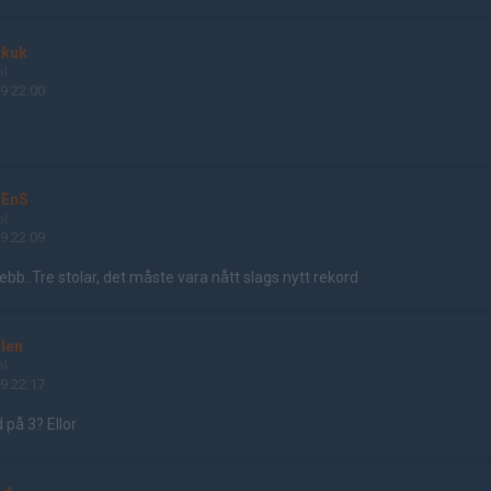
akuk
ol
9 22:00
REnS
ol
9 22:09
ebb..Tre stolar, det måste vara nått slags nytt rekord
len
ol
9 22:17
på 3? Ellor