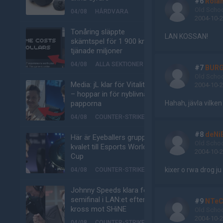
#6
Rola
Old Scho
04/08
HÅRDVARA
2004-10-2
Tonåring släppte
LAN KOSSAN!
skämtspel för 1 900 kr –
tjänade miljoner
04/08
ALLA SEKTIONER
#7
BURG
Old Scho
Media: jL klar för Vitality
2004-10-2
– hoppar in för nyblivna
papporna
Hahah, jävla vilken
04/08
COUNTER-STRIKE
#8
deNi
Här är Eyeballers grupp i
Old Scho
kvalet till Esports World
2004-10-2
Cup
kixer o rwa drog ju
04/08
COUNTER-STRIKE
Johnny Speeds klara för
semifinal i LAN:et efter
#9
NTe
kross mot SHiNE
Old Scho
2004-10-2
04/08
COUNTER-STRIKE