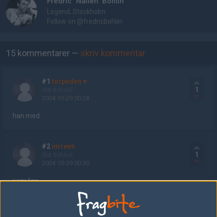
Fredric "Nallen" Bohlin
Legend, Stockholm
Follow on
@fredricbohlin
AD
15 kommentarer —
skriv kommentar
#1
torpeden ♥
1
Old School
2004-10-29 00:28
han med
#2
nirreeh
1
Old School
2004-10-29 00:30
som fan
#3
fonz-