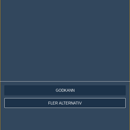
#13
Ebbs
1
Old School
2004-11-01 07:31
lol vilka ägiga bilder :D
#14
pewwo
1
Old School
2004-11-05 01:40
jaaaaa! helt underbart.. typ alla bilder en svarta
wiwiiiiiiiihhhhhooooo *party-party*
#15
lumpan
GODKÄNN
1
Old School
2004-11-29 14:12
FLER ALTERNATIV
dark side
Skriv en kommentar
Upp