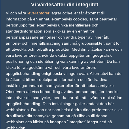
1
Old School
Vi värdesätter din integritet
2004-10-29 00:36
Vi och våra
leverantorer
lagrar och/eller får åtkomst till
sån här skumm bild igen
information på en enhet, exempelvis cookies, samt bearbetar
personuppgifter, exempelvis unika identifierare och
standardinformation som skickas av en enhet för
#4
m0rfar
personanpassade annonser och andra typer av innehåll,
1
Old School
annons- och innehållsmätning samt målgruppsinsikter, samt för
2004-10-29 01:07
att utveckla och förbättra produkter.
Med din tillåtelse kan vi och
våra leverantörer använda exakta uppgifter om geografisk
där skulle man behöva nightvision
positionering och identifiering via skanning av enheten. Du kan
klicka för att godkänna vår och våra leverantörers
uppgiftsbehandling enligt beskrivningen ovan. Alternativt kan du
#5
FiskREnS
1
Old School
få åtkomst till mer detaljerad information och ändra dina
2004-10-29 01:56
inställningar innan du samtycker eller för att neka samtycke.
Observera att viss behandling av dina personuppgifter kanske
hehe #4 få tag i honom och säg det så kanske vi ser något sen
inte kräver ditt samtycke, men du har rätt att invända mot sådan
:E
uppgiftsbehandling. Dina inställningar gäller endast den här
webbplatsen. Du kan när som helst ändra dina preferenser eller
dra tillbaka ditt samtycke genom att gå tillbaka till denna
#6
oxii :D
webbplats och klicka på knappen "Integritet" längst ned på
1
Old School
2004-10-29 09:30
webbsidan.