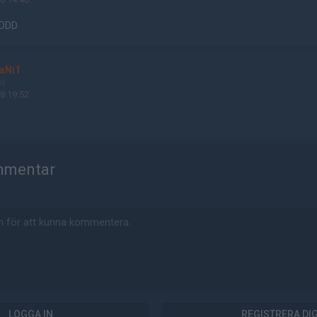
:DDDD
aNi1
ol
8 19:52
mmentar
LOGGA IN
REGISTRERA DI