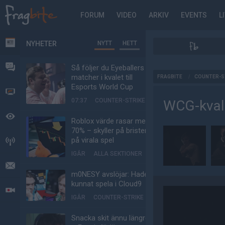
FORUM
VIDEO
ARKIV
EVENTS
L
NYHETER
NYTT
HETT
NYHETER
FORUM
Så följer du Eyeballers
AD
matcher i kvalet till
FRAGBITE
/
COUNTER-S
Esports World Cup
VIDEO
07:37
COUNTER-STRIKE
WCG-kval 
BEVAKAT
Roblox värde rasar med
70% – skyller på bristen
på virala spel
HÄNDELSER
IGÅR
ALLA SEKTIONER
MEDDELANDEN
m0NESY avslöjar: Hade
kunnat spela i Cloud9
LIVESÄNDNINGAR
IGÅR
COUNTER-STRIKE
Snacka skit ännu längre