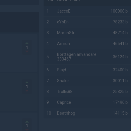
TOPPLISTA TIPSET
1
JacceE
100000 b
2
cYbEr-
78233 b
3
MartinStr
48714 b
4
Armon
46541 b
1
Borttagen användare
5
36124 b
333467
6
Slajd
32400 b
7
Snake
30011 b
1
8
Trollis88
25825 b
9
Caprice
17496 b
10
Deathhog
14115 b
1
AD