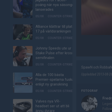
jagades för Faceit-
poäng när nya säsongen
lanserades
05/08
COUNTER-STRIKE
Alliance klättrar till plats
17 på världsrankingen
05/08
COUNTER-STRIKE
Johnny Speeds ute ur
Stake Pulse efter kross i
semifinalen
05/08
COUNTER-STRIKE
SpawN och RobbaN ö
Uppladdad 2013-08-26 
Alla de 100 bästa
Premier-spelarna fuskar
enligt ny granskning
FOTOGRAF
05/08
COUNTER-STRIKE
Fredr
Valves nya VR-
Legen
headset ser ut att bli
Follo
ännu dyrare