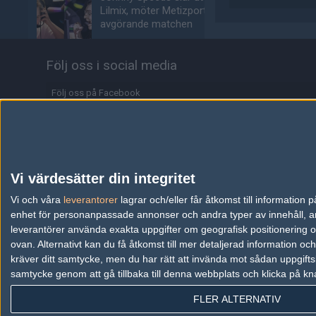
Lilmix, möter Metizport i
avgörande matchen
03/08
COUNTER-STRIKE
Följ oss i social media
Metizport slår Johnny
Speeds i MaiL09:s
Följ oss på Facebook
debutmatch
Följ oss på Twitter
03/08
COUNTER-STRIKE
Följ oss på Instagram
Svenskarnas dödsgrupp
– idag börjar Stake Pulse
Följ oss på Twitch
för tre svensklag
Vi värdesätter din integritet
03/08
COUNTER-STRIKE
Information
Vi och våra
leverantorer
lagrar och/eller får åtkomst till informatio
enhet för personanpassade annonser och andra typer av innehåll, ann
15-årige talangen
Annonsering
leverantörer använda exakta uppgifter om geografisk positionering oc
storspelade mot s1mple:
ovan. Alternativt kan du få åtkomst till mer detaljerad information oc
"Finska MaiL09"
Copyright och Privacy Policy
kräver ditt samtycke, men du har rätt att invända mot sådan uppgifts
02/08
COUNTER-STRIKE
samtycke genom att gå tillbaka till denna webbplats och klicka på kn
Användaravtal
Spelarna flyr Counter-
FLER ALTERNATIV
Kontakta
Strike 2 — rasar för