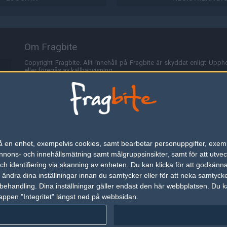
Om Fragbite
Copyright Fragbite. Allt innehåll på Fragbite är skyddat enligt Uppho
eller föregås av källhänvisning.
Alla åsikter uttryckta på Fragbite representerar varje enskild skribe
Programmering och design av
Fredric Bohlin
. För frågor rörande sajt
Cookies
Fragbite använder cookies för att spara användarspecifik informa
n på en enhet, exempelvis cookies, samt bearbetar personuppgifter, exem
omröstningar och för att föra statistik. För att slippa cookies kan 
ons- och innehållsmätning samt målgruppsinsikter, samt för att utveck
besöka Fragbite. Den här textraden finns här på grund av lagen om ele
h identifiering via skanning av enheten. Du kan klicka för att godkänn
h ändra dina inställningar innan du samtycker eller för att neka samtyck
Annonsering
behandling. Dina inställningar gäller endast den här webbplatsen. Du kan
appen "Integritet" längst ned på webbsidan.
Är du intresserad av att annonsera på Fragbite,
tryck här
.