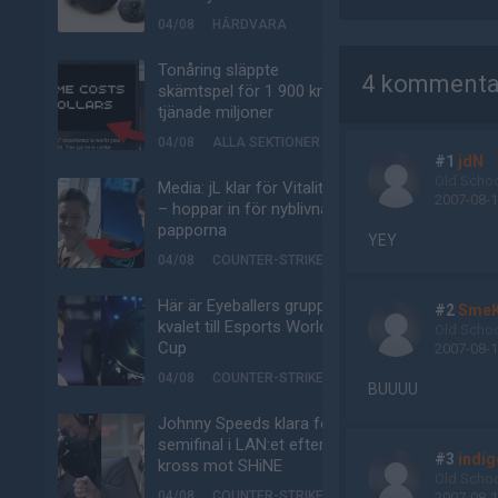
04/08
HÅRDVARA
AD
Tonåring släppte
4 kommenta
skämtspel för 1 900 kr –
tjänade miljoner
04/08
ALLA SEKTIONER
#1
jdN
Old Scho
Media: jL klar för Vitality
2007-08-1
– hoppar in för nyblivna
papporna
YEY
04/08
COUNTER-STRIKE
Här är Eyeballers grupp i
#2
SmeK
kvalet till Esports World
Old Scho
Cup
2007-08-1
04/08
COUNTER-STRIKE
BUUUU
Johnny Speeds klara för
semifinal i LAN:et efter
#3
indig
kross mot SHiNE
Old Scho
04/08
COUNTER-STRIKE
2007-08-1