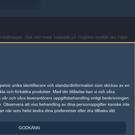
vsrättslagen. Citat eller texter baserade på Fragbites innehåll ska följas
nt och överensstämmer inte nödvändigtvis med Fragbites åsikter.
en kan du skicka iväg ett email till
vår support
.
tion så som t.ex. användarnamn. Cookies sparas även när man deltar i
pelvis unika identifierare och standardinformation som skickas av en
du stänga av cookies i din webbläsares inställningar eller välja att inte
la och förbättra produkter.
Med din tillåtelse kan vi och våra
ktronisk kommunikation som trädde i kraft 25 juli 2003.
a vår och våra leverantörers uppgiftsbehandling enligt beskrivningen
e.
Observera att viss behandling av dina personuppgifter kanske inte
 när som helst ändra dina preferenser eller dra tillbaka ditt
GODKÄNN