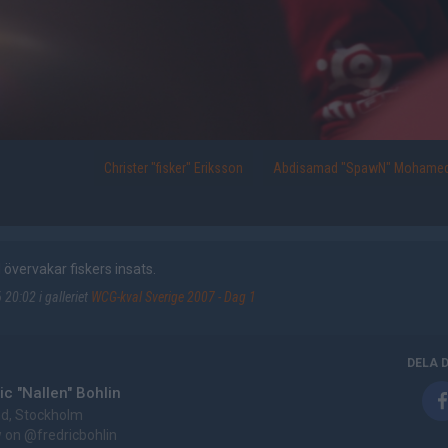
Christer "fisker" Eriksson
Abdisamad "SpawN" Mohame
vervakar fiskers insats.
20:02 i galleriet
WCG-kval Sverige 2007 - Dag 1
DELA 
ic "Nallen" Bohlin
d, Stockholm
w on
@fredricbohlin