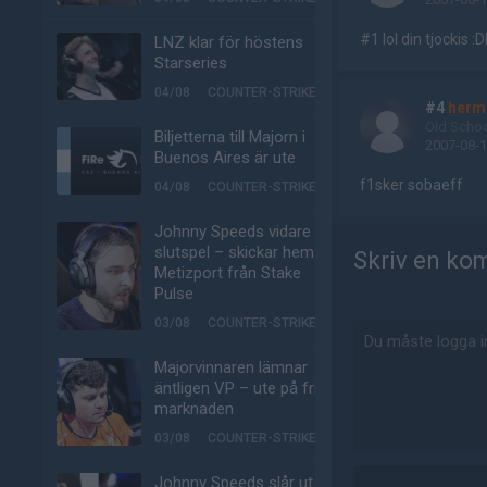
#1 lol din tjockis 
LNZ klar för höstens
Starseries
04/08
COUNTER-STRIKE
#4
herm
Old Scho
Biljetterna till Majorn i
2007-08-1
Buenos Aires är ute
f1sker sobaeff
04/08
COUNTER-STRIKE
Johnny Speeds vidare till
slutspel – skickar hem
Skriv en ko
Metizport från Stake
Pulse
03/08
COUNTER-STRIKE
Majorvinnaren lämnar
äntligen VP – ute på fria
marknaden
03/08
COUNTER-STRIKE
Johnny Speeds slår ut