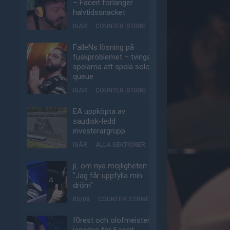
– Faceit förlänger
halvtidssnacket
IGÅR
COUNTER-STRIKE
FalleNs lösning på
fuskproblemet – tvinga
spelarna att spela solo-
queue
IGÅR
COUNTER-STRIKE
EA uppköpta av
saudisk-ledd
investerargrupp
IGÅR
ALLA SEKTIONER
jL om nya möjligheten:
"Jag får uppfylla min
dröm"
05/08
COUNTER-STRIKE
f0rest och olofmeister