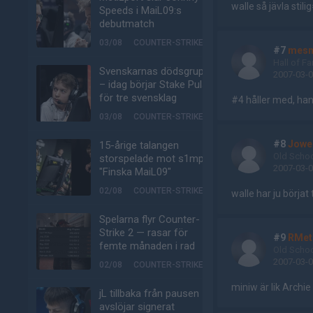
walle så jävla stilig
Speeds i MaiL09:s
debutmatch
03/08
COUNTER-STRIKE
#7
mesm
Hall of F
Svenskarnas dödsgrupp
2007-03-0
– idag börjar Stake Pulse
för tre svensklag
#4 håller med, ha
03/08
COUNTER-STRIKE
#8
Jowe
15-årige talangen
Old Scho
storspelade mot s1mple:
2007-03-0
"Finska MaiL09"
02/08
COUNTER-STRIKE
walle har ju börjat
Spelarna flyr Counter-
Strike 2 — rasar för
#9
RMet
femte månaden i rad
Old Scho
2007-03-0
02/08
COUNTER-STRIKE
miniw är lik Archie
jL tillbaka från pausen –
avslöjar signerat