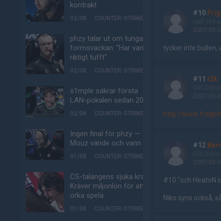
kontrakt
#10
Frig
02/08
COUNTER-STRIKE
Hall of F
2007-03-0
phzy talar ut om tunga
formsvackan: "Har varit
tycker inte bullen,
riktigt tufft"
02/08
COUNTER-STRIKE
#11
t2k
Old Scho
s1mple säkrar första
2007-03-0
LAN-pokalen sedan 2022
http://www.fragbi
02/08
COUNTER-STRIKE
Ingen final för phzy —
Mouz vände och vann
#12
Bar
Old Scho
01/08
COUNTER-STRIKE
2007-03-0
CS-talangens sjuka krav:
#10 "och HeatoN sit
Kräver miljonlön för att
orka spela
Niko syns också, så
01/08
COUNTER-STRIKE