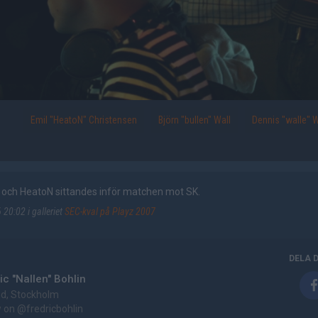
Emil "HeatoN" Christensen
Björn "bullen" Wall
Dennis "walle" 
w och HeatoN sittandes inför matchen mot SK.
20:02 i galleriet
SEC-kval på Playz 2007
DELA 
ic "Nallen" Bohlin
d, Stockholm
w on
@fredricbohlin