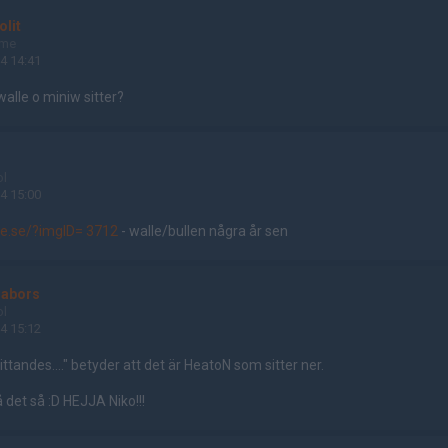
olit
ame
4 14:41
 walle o miniw sitter?
ol
4 15:00
te.se/?imgID= 3712
- walle/bullen några år sen
rabors
ol
4 15:12
tandes...." betyder att det är HeatoN som sitter ner.
 det så :D HEJJA Niko!!!