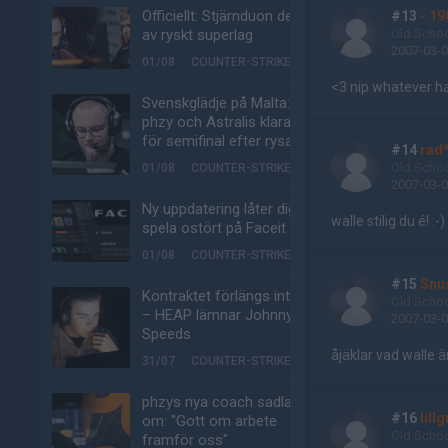
Officiellt: Stjärnduon del
#13
- 19
Old Scho
av ryskt superlag
2007-03-0
01/08
COUNTER-STRIKE
<3 nip whatever h
Svenskglädje på Malta:
phzy och Astralis klara
för semifinal efter rysare
#14
rad^
Old Scho
01/08
COUNTER-STRIKE
2007-03-0
Ny uppdatering låter dig
walle stilig du é! :-)
spela ostört på Faceit
01/08
COUNTER-STRIKE
#15
Snu
Kontraktet förlängs inte
Old Scho
– HEAP lämnar Johnny
2007-03-0
Speeds
åjäklar vad walle ä
31/07
COUNTER-STRIKE
phzys nya coach sadlar
#16
lill
om: "Gott om arbete
Old Scho
framför oss"