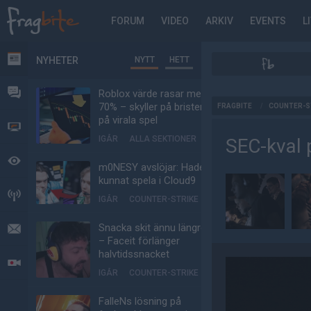
FORUM
VIDEO
ARKIV
EVENTS
L
NYHETER
NYTT
HETT
NYHETER
FORUM
Roblox värde rasar med
AD
70% – skyller på bristen
FRAGBITE
/
COUNTER-S
på virala spel
VIDEO
IGÅR
ALLA SEKTIONER
SEC-kval 
BEVAKAT
m0NESY avslöjar: Hade
kunnat spela i Cloud9
HÄNDELSER
IGÅR
COUNTER-STRIKE
Snacka skit ännu längre
MEDDELANDEN
– Faceit förlänger
halvtidssnacket
LIVESÄNDNINGAR
IGÅR
COUNTER-STRIKE
FalleNs lösning på