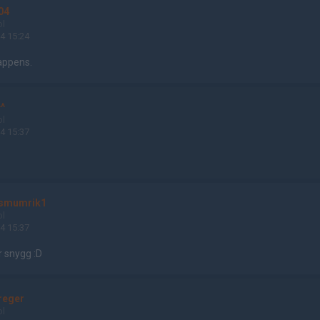
04
ol
4 15:24
appens.
^
ol
4 15:37
smumrik1
ol
4 15:37
r snygg :D
greger
ol