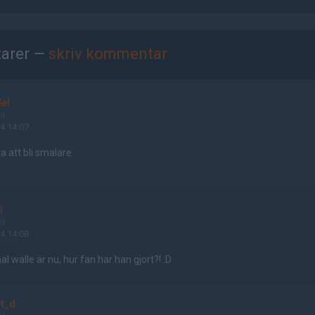
arer —
skriv kommentar
el
ol
4 14:07
a att bli smalare
i
ol
4 14:08
al walle är nu, hur fan har han gjort?! :D
rt_d