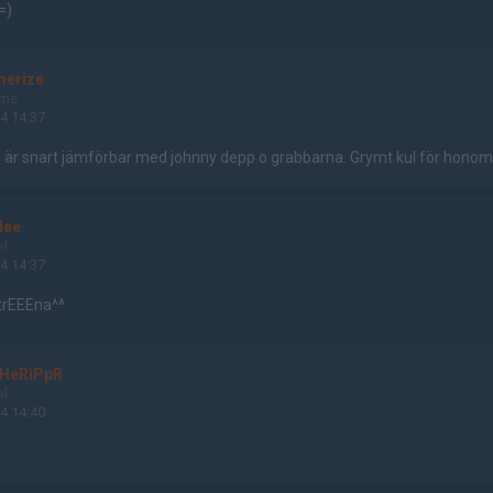
=)
erize
ame
4 14:37
n är snart jämförbar med johnny depp o grabbarna. Grymt kul för honom
lee
ol
4 14:37
 trEEEna^^
HeRiPpR
ol
4 14:40