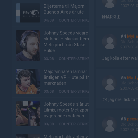
Old Scho
2007-03-0
Biljetterna till Majorn i
Buenos Aires är ute
kNARK! :E
04/08
COUNTER-STRIKE
Johnny Speeds vidare till
#4
Mylle
slutspel – skickar hem
Old Scho
Metizport från Stake
2007-03-0
Pulse
Jag kolla efter wal
03/08
COUNTER-STRIKE
Majorvinnaren lämnar
äntligen VP – ute på fria
#5
Matty
marknaden
Old Scho
2007-03-0
03/08
COUNTER-STRIKE
#4 jag me, fick ta 
Johnny Speeds slår ut
Lilmix, möter Metizport i
avgörande matchen
#6
pexx
Old Scho
03/08
COUNTER-STRIKE
2007-03-0
Metizport slår Johnny