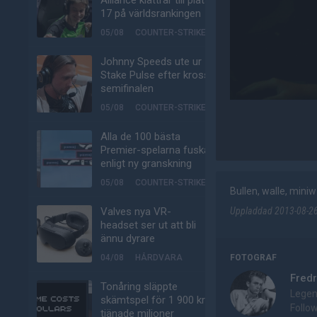
Alliance klättrar till plats
17 på världsrankingen
05/08
COUNTER-STRIKE
Johnny Speeds ute ur
Stake Pulse efter kross i
semifinalen
05/08
COUNTER-STRIKE
Alla de 100 bästa
Premier-spelarna fuskar
enligt ny granskning
05/08
COUNTER-STRIKE
Bullen, walle, mini
Uppladdad 2013-08-26 
Valves nya VR-
headset ser ut att bli
ännu dyrare
FOTOGRAF
04/08
HÅRDVARA
Fredr
Tonåring släppte
Legen
skämtspel för 1 900 kr –
Follo
tjänade miljoner