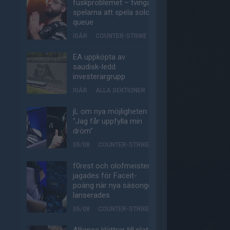
fuskproblemet – tvinga
spelarna att spela solo-
queue
IGÅR
COUNTER-STRIKE
EA uppköpta av
saudisk-ledd
investerargrupp
IGÅR
ALLA SEKTIONER
jL om nya möjligheten:
"Jag får uppfylla min
dröm"
05/08
COUNTER-STRIKE
f0rest och olofmeister
jagades för Faceit-
poäng när nya säsongen
lanserades
05/08
COUNTER-STRIKE