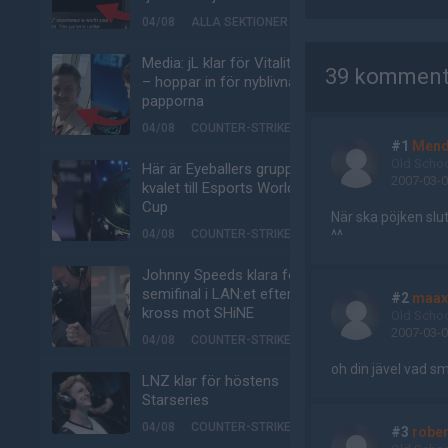
04/08
ALLA SEKTIONER
AD
Media: jL klar för Vitality
39 komment
– hoppar in för nyblivna
papporna
04/08
COUNTER-STRIKE
#1
Mend
Old Scho
Här är Eyeballers grupp i
2007-03-0
kvalet till Esports World
Cup
När ska pöjken slut
^^
04/08
COUNTER-STRIKE
Johnny Speeds klara för
semifinal i LAN:et efter
#2
maax
kross mot SHiNE
Old Scho
2007-03-0
04/08
COUNTER-STRIKE
oh din jävel vad sm
LNZ klar för höstens
Starseries
04/08
COUNTER-STRIKE
#3
robe