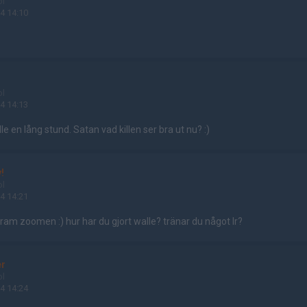
ol
4 14:10
ol
4 14:13
lle en lång stund. Satan vad killen ser bra ut nu? :)
!
ol
4 14:21
fram zoomen :) hur har du gjort walle? tränar du något lr?
er
ol
4 14:24