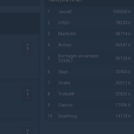
TOPPLISTA TIPSET
1
JacceE
100000 b
2
cYbEr-
78233 b
3
MartinStr
48714 b
4
Armon
46541 b
1
Borttagen användare
5
36124 b
333467
6
Slajd
32400 b
7
Snake
30011 b
8
Trollis88
25825 b
1
9
Caprice
17496 b
10
Deathhog
14115 b
AD