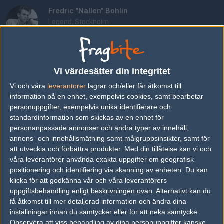
Fredric "Nallen" Bohlin
Legend, Stockholm
Follow on
@fredricbohlin
AD
7 kommentarer —
skriv kommentar
Vi värdesätter din integritet
Vi och våra
leverantorer
lagrar och/eller får åtkomst till
#1
bestemorduck
information på en enhet, exempelvis cookies, samt bearbetar
1
Old School
personuppgifter, exempelvis unika identifierare och
2006-12-18 19:40
standardinformation som skickas av en enhet för
personanpassade annonser och andra typer av innehåll,
sjuk kar
annons- och innehållsmätning samt målgruppsinsikter, samt för
att utveckla och förbättra produkter.
Med din tillåtelse kan vi och
våra leverantörer använda exakta uppgifter om geografisk
#2
fruncker
1
positionering och identifiering via skanning av enheten. Du kan
Old School
2006-12-18 21:35
klicka för att godkänna vår och våra leverantörers
uppgiftsbehandling enligt beskrivningen ovan. Alternativt kan du
Är hans mick sönder eller försöker han skapa en ny
få åtkomst till mer detaljerad information och ändra dina
randomtrend?
inställningar innan du samtycker eller för att neka samtycke.
Observera att viss behandling av dina personuppgifter kanske