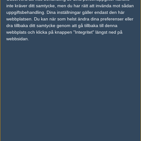
inte kräver ditt samtycke, men du har rätt att invända mot sådan
#3
Sök
uppgiftsbehandling. Dina inställningar gäller endast den här
1
Old School
webbplatsen. Du kan när som helst ändra dina preferenser eller
2006-12-18 23:03
dra tillbaka ditt samtycke genom att gå tillbaka till denna
#2 Alternativ 2 !
webbplats och klicka på knappen "Integritet" längst ned på
webbsidan.
#4
gostavos
1
Old School
2006-12-19 14:05
#2 min e också sönder... lr den funkar fortfarande men den
hänger löst...
#5
Borttagen användare 59362
1
Old School
2006-12-19 14:50
[Borttagen kommentar]
#6
porr@profilen