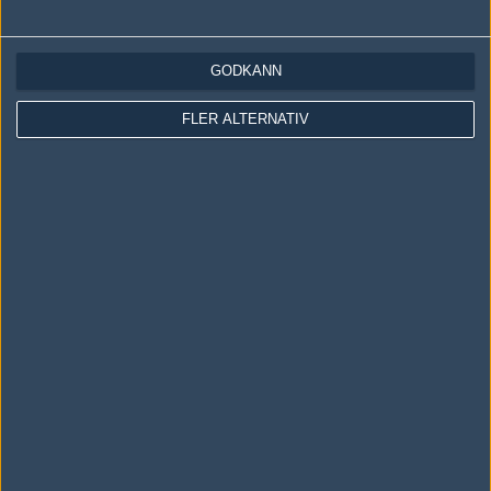
LOGGA IN
REGISTRERA DIG
GODKÄNN
Följ oss i social media
FLER ALTERNATIV
Följ oss på Facebook
Följ oss på Twitter
Följ oss på Instagram
Följ oss på Twitch
Information
Annonsering
Copyright och Privacy Policy
Användaravtal
Kontakta