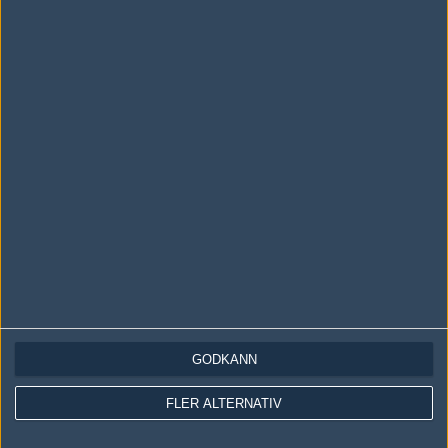
Följ oss i social media
Följ oss på Facebook
Följ oss på Twitter
Följ oss på Instagram
Följ oss på Twitch
Information
Annonsering
Copyright och Privacy Policy
Användaravtal
GODKÄNN
Kontakta
FLER ALTERNATIV
Om Fragbite