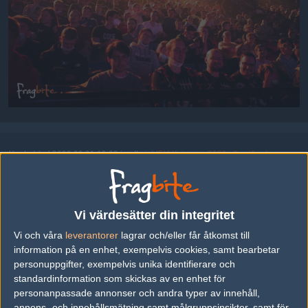
Uppladdad 2022-03-01 13:02 i galleriet
IEM Katowice 2022 - Semifinaler
DELA DETTA PÅ INTERNET
Vi värdesätter din integritet
Vi och våra
leverantorer
lagrar och/eller får åtkomst till
information på en enhet, exempelvis cookies, samt bearbetar
personuppgifter, exempelvis unika identifierare och
FOTOGRAF
standardinformation som skickas av en enhet för
Kim "bru1ser" Andersson
personanpassade annonser och andra typer av innehåll,
Hall of Fame,
annons- och innehållsmätning samt målgruppsinsikter, samt för