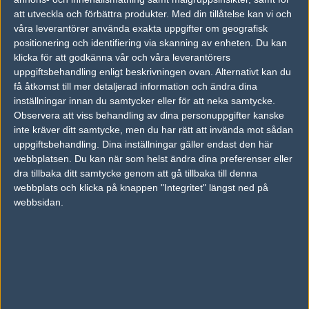
att utveckla och förbättra produkter.
Med din tillåtelse kan vi och
TAGGAR
våra leverantörer använda exakta uppgifter om geografisk
positionering och identifiering via skanning av enheten. Du kan
IEM KATOWICE 2022
klicka för att godkänna vår och våra leverantörers
uppgiftsbehandling enligt beskrivningen ovan. Alternativt kan du
AD
få åtkomst till mer detaljerad information och ändra dina
0 kommentarer —
skriv kommentar
inställningar innan du samtycker eller för att neka samtycke.
Observera att viss behandling av dina personuppgifter kanske
Ingen har skrivit någon kommentar ännu.
inte kräver ditt samtycke, men du har rätt att invända mot sådan
uppgiftsbehandling. Dina inställningar gäller endast den här
webbplatsen. Du kan när som helst ändra dina preferenser eller
Skriv en kommentar
Upp
dra tillbaka ditt samtycke genom att gå tillbaka till denna
webbplats och klicka på knappen "Integritet" längst ned på
webbsidan.
LOGGA IN
REGISTRERA DIG