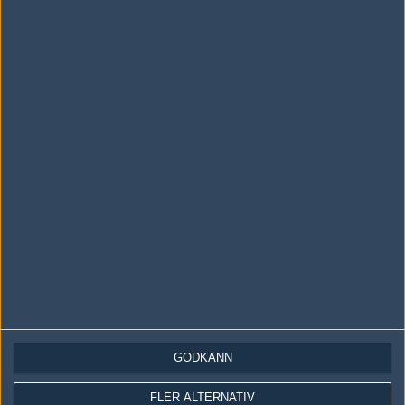
LOGGA IN
REGISTRERA DIG
Följ oss i social media
Följ oss på Facebook
Följ oss på Twitter
Följ oss på Instagram
Följ oss på Twitch
Information
Annonsering
Copyright och Privacy Policy
GODKÄNN
Användaravtal
FLER ALTERNATIV
Kontakta