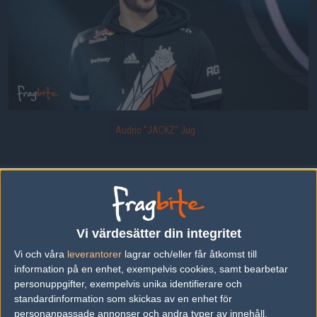
Audric "JACKZ" Jug
Uppladdad 2022-03-01 12:53 i galleriet
IEM Katowice 2022 - Kvartsfinaler
Vi värdesätter din integritet
Vi och våra
leverantorer
lagrar och/eller får åtkomst till
DELA DETTA PÅ INTERNET
information på en enhet, exempelvis cookies, samt bearbetar
personuppgifter, exempelvis unika identifierare och
standardinformation som skickas av en enhet för
FOTOGRAF
personanpassade annonser och andra typer av innehåll,