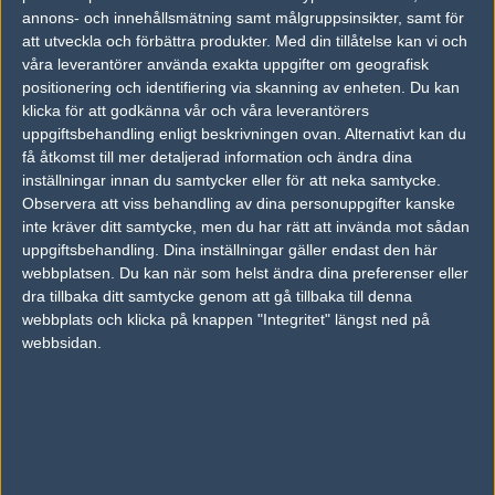
annons- och innehållsmätning samt målgruppsinsikter, samt för
Kim "bru1ser" Andersson
att utveckla och förbättra produkter.
Med din tillåtelse kan vi och
Hall of Fame,
våra leverantörer använda exakta uppgifter om geografisk
positionering och identifiering via skanning av enheten. Du kan
TAGGAR
klicka för att godkänna vår och våra leverantörers
uppgiftsbehandling enligt beskrivningen ovan. Alternativt kan du
IEM KATOWICE 2022
få åtkomst till mer detaljerad information och ändra dina
inställningar innan du samtycker eller för att neka samtycke.
AD
Observera att viss behandling av dina personuppgifter kanske
0 kommentarer —
skriv kommentar
inte kräver ditt samtycke, men du har rätt att invända mot sådan
uppgiftsbehandling. Dina inställningar gäller endast den här
Ingen har skrivit någon kommentar ännu.
webbplatsen. Du kan när som helst ändra dina preferenser eller
dra tillbaka ditt samtycke genom att gå tillbaka till denna
Skriv en kommentar
webbplats och klicka på knappen "Integritet" längst ned på
Upp
webbsidan.