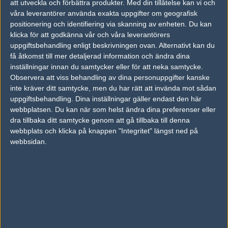
att utveckla och förbättra produkter.
Med din tillåtelse kan vi och
Hall of Fame,
våra leverantörer använda exakta uppgifter om geografisk
positionering och identifiering via skanning av enheten. Du kan
AD
klicka för att godkänna vår och våra leverantörers
0 kommentarer —
skriv kommentar
uppgiftsbehandling enligt beskrivningen ovan. Alternativt kan du
få åtkomst till mer detaljerad information och ändra dina
inställningar innan du samtycker eller för att neka samtycke.
Ingen har skrivit någon kommentar ännu.
Observera att viss behandling av dina personuppgifter kanske
inte kräver ditt samtycke, men du har rätt att invända mot sådan
Skriv en kommentar
Upp
uppgiftsbehandling. Dina inställningar gäller endast den här
webbplatsen. Du kan när som helst ändra dina preferenser eller
dra tillbaka ditt samtycke genom att gå tillbaka till denna
webbplats och klicka på knappen "Integritet" längst ned på
webbsidan.
LOGGA IN
REGISTRERA DIG