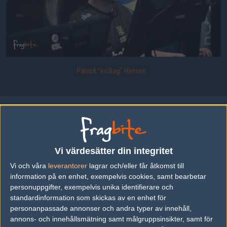
Patrick "es3tag" Hansen
Uppladdad 2022-02-21 14:16 i galleriet
IEM Katowice 2022 - Play-ins
Vi värdesätter din integritet
DELA DETTA PÅ INTERNET
Vi och våra
leverantorer
lagrar och/eller får åtkomst till
information på en enhet, exempelvis cookies, samt bearbetar
personuppgifter, exempelvis unika identifierare och
standardinformation som skickas av en enhet för
FOTOGRAF
personanpassade annonser och andra typer av innehåll,
annons- och innehållsmätning samt målgruppsinsikter, samt för
Kim "bru1ser" Andersson