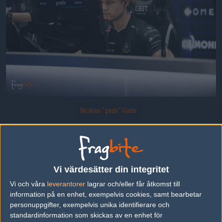
Nicklas "gade" Gade
Uppladdad 2021-11-27 01:55 i galleriet
BLAST Premier Fall Finals 2021 - Dag 3
Vi värdesätter din integritet
Vi och våra
leverantorer
lagrar och/eller får åtkomst till
information på en enhet, exempelvis cookies, samt bearbetar
DELA DETTA PÅ INTERNET
personuppgifter, exempelvis unika identifierare och
standardinformation som skickas av en enhet för