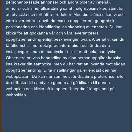
personanpassade annonser och andra typer av innehåll,
annons- och innehållsmätning samt målgruppsinsikter, samt för
FOTOGRAF
att utveckla och förbättra produkter.
Med din tillåtelse kan vi och
våra leverantörer använda exakta uppgifter om geografisk
Kim "bru1ser" Andersson
positionering och identifiering via skanning av enheten. Du kan
Hall of Fame,
klicka för att godkänna vår och våra leverantörers
uppgiftsbehandling enligt beskrivningen ovan. Alternativt kan du
TAGGAR
få åtkomst till mer detaljerad information och ändra dina
BLAST PREMIER FALL
inställningar innan du samtycker eller för att neka samtycke.
Observera att viss behandling av dina personuppgifter kanske
AD
inte kräver ditt samtycke, men du har rätt att invända mot sådan
0 kommentarer —
skriv kommentar
uppgiftsbehandling. Dina inställningar gäller endast den här
webbplatsen. Du kan när som helst ändra dina preferenser eller
dra tillbaka ditt samtycke genom att gå tillbaka till denna
Ingen har skrivit någon kommentar ännu.
webbplats och klicka på knappen "Integritet" längst ned på
webbsidan.
Skriv en kommentar
Upp