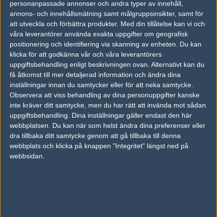
personanpassade annonser och andra typer av innehåll,
annons- och innehållsmätning samt målgruppsinsikter, samt för
FOTOGRAF
att utveckla och förbättra produkter.
Med din tillåtelse kan vi och
våra leverantörer använda exakta uppgifter om geografisk
Kim "bru1ser" Andersson
positionering och identifiering via skanning av enheten. Du kan
Hall of Fame,
klicka för att godkänna vår och våra leverantörers
uppgiftsbehandling enligt beskrivningen ovan. Alternativt kan du
TAGGAR
få åtkomst till mer detaljerad information och ändra dina
BLAST PREMIER FALL
inställningar innan du samtycker eller för att neka samtycke.
Observera att viss behandling av dina personuppgifter kanske
AD
inte kräver ditt samtycke, men du har rätt att invända mot sådan
0 kommentarer —
skriv kommentar
uppgiftsbehandling. Dina inställningar gäller endast den här
webbplatsen. Du kan när som helst ändra dina preferenser eller
dra tillbaka ditt samtycke genom att gå tillbaka till denna
Ingen har skrivit någon kommentar ännu.
webbplats och klicka på knappen "Integritet" längst ned på
webbsidan.
Skriv en kommentar
Upp