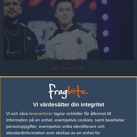
Jake "Stewie2K" Yip
Uppladdad 2021-11-27 01:55 i galleriet
BLAST Premier Fall Finals 2021 - Dag 3
Vi värdesätter din integritet
Vi och våra
leverantorer
lagrar och/eller får åtkomst till
information på en enhet, exempelvis cookies, samt bearbetar
DELA DETTA PÅ INTERNET
personuppgifter, exempelvis unika identifierare och
standardinformation som skickas av en enhet för