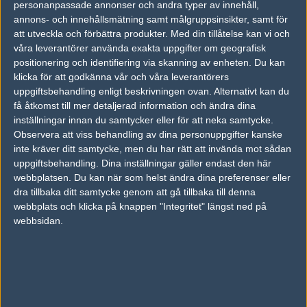
personanpassade annonser och andra typer av innehåll,
annons- och innehållsmätning samt målgruppsinsikter, samt för
FOTOGRAF
att utveckla och förbättra produkter.
Med din tillåtelse kan vi och
Carolina "quiethell" Mårtensson
våra leverantörer använda exakta uppgifter om geografisk
Vanlig användare, Stockholm
positionering och identifiering via skanning av enheten. Du kan
Follow on
@quiethellis
klicka för att godkänna vår och våra leverantörers
uppgiftsbehandling enligt beskrivningen ovan. Alternativt kan du
TAGGAR
få åtkomst till mer detaljerad information och ändra dina
,
JANUSZ "SNAX" POGORZELSKI
DREAMHACK MASTERS STOCKHOLM 2018
inställningar innan du samtycker eller för att neka samtycke.
Observera att viss behandling av dina personuppgifter kanske
AD
inte kräver ditt samtycke, men du har rätt att invända mot sådan
0 kommentarer —
skriv kommentar
uppgiftsbehandling. Dina inställningar gäller endast den här
webbplatsen. Du kan när som helst ändra dina preferenser eller
dra tillbaka ditt samtycke genom att gå tillbaka till denna
Ingen har skrivit någon kommentar ännu.
webbplats och klicka på knappen "Integritet" längst ned på
webbsidan.
Skriv en kommentar
Upp