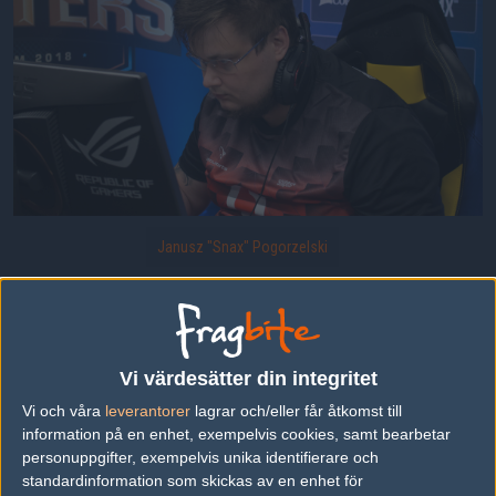
Janusz "Snax" Pogorzelski
Snax för Mousesports
Uppladdad 2019-03-03 13:36 i galleriet
Dreamhack Masters Stockholm 2018
Vi värdesätter din integritet
Vi och våra
leverantorer
lagrar och/eller får åtkomst till
information på en enhet, exempelvis cookies, samt bearbetar
DELA DETTA PÅ INTERNET
personuppgifter, exempelvis unika identifierare och
standardinformation som skickas av en enhet för