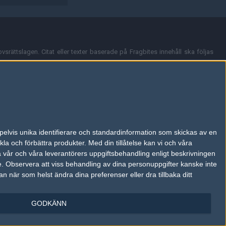
vsrättslagen. Citat eller texter baserade på Fragbites innehåll ska följas
nt och överensstämmer inte nödvändigtvis med Fragbites åsikter.
en kan du skicka iväg ett email till
vår support
.
tion så som t.ex. användarnamn. Cookies sparas även när man deltar i
pelvis unika identifierare och standardinformation som skickas av en
du stänga av cookies i din webbläsares inställningar eller välja att inte
la och förbättra produkter.
Med din tillåtelse kan vi och våra
ktronisk kommunikation som trädde i kraft 25 juli 2003.
a vår och våra leverantörers uppgiftsbehandling enligt beskrivningen
e.
Observera att viss behandling av dina personuppgifter kanske inte
 när som helst ändra dina preferenser eller dra tillbaka ditt
GODKÄNN