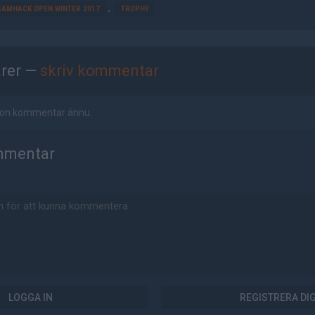
,
EAMHACK OPEN WINTER 2017
TROPHY
rer —
skriv kommentar
ågon kommentar ännu.
mmentar
LOGGA IN
REGISTRERA DI