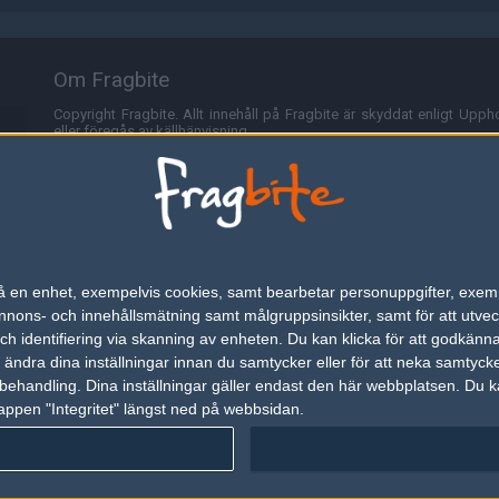
Om Fragbite
Copyright Fragbite. Allt innehåll på Fragbite är skyddat enligt Uppho
eller föregås av källhänvisning.
Alla åsikter uttryckta på Fragbite representerar varje enskild skribe
Programmering och design av
Fredric Bohlin
. För frågor rörande sajt
Cookies
Fragbite använder cookies för att spara användarspecifik informa
n på en enhet, exempelvis cookies, samt bearbetar personuppgifter, exem
omröstningar och för att föra statistik. För att slippa cookies kan 
ons- och innehållsmätning samt målgruppsinsikter, samt för att utveck
besöka Fragbite. Den här textraden finns här på grund av lagen om ele
h identifiering via skanning av enheten. Du kan klicka för att godkänn
h ändra dina inställningar innan du samtycker eller för att neka samtyck
Annonsering
behandling. Dina inställningar gäller endast den här webbplatsen. Du kan
appen "Integritet" längst ned på webbsidan.
Är du intresserad av att annonsera på Fragbite,
tryck här
.