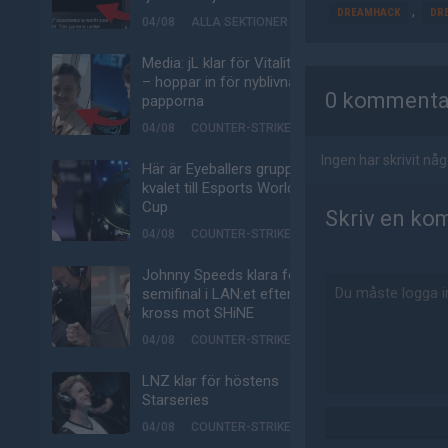
,
DREAMHACK
DR
04/08
ALLA SEKTIONER
Media: jL klar för Vitality
AD
– hoppar in för nyblivna
0 kommenta
papporna
04/08
COUNTER-STRIKE
Ingen har skrivit n
Här är Eyeballers grupp i
kvalet till Esports World
Cup
Skriv en ko
04/08
COUNTER-STRIKE
Johnny Speeds klara för
semifinal i LAN:et efter
kross mot SHiNE
04/08
COUNTER-STRIKE
LNZ klar för höstens
Starseries
04/08
COUNTER-STRIKE