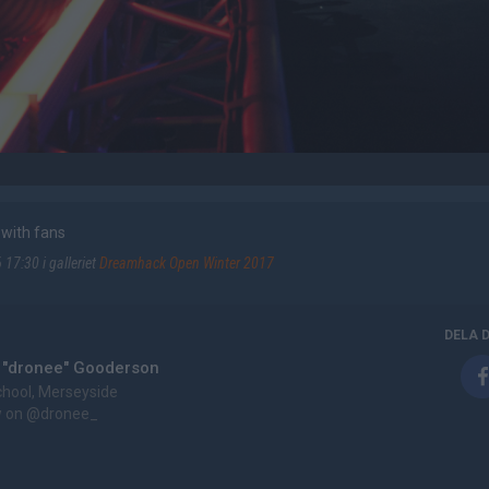
with fans
17:30 i galleriet
Dreamhack Open Winter 2017
DELA 
 "dronee" Gooderson
chool, Merseyside
w on
@dronee_