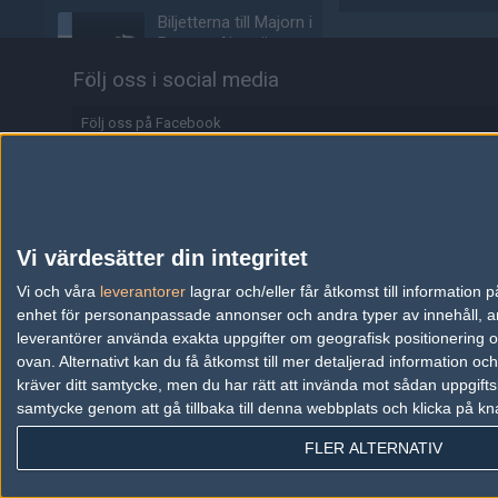
Biljetterna till Majorn i
Buenos Aires är ute
04/08
COUNTER-STRIKE
Följ oss i social media
Johnny Speeds vidare till
Följ oss på Facebook
slutspel – skickar hem
Metizport från Stake
Följ oss på Twitter
Pulse
Följ oss på Instagram
03/08
COUNTER-STRIKE
Följ oss på Twitch
Vi värdesätter din integritet
Majorvinnaren lämnar
äntligen VP – ute på fria
Information
Vi och våra
leverantorer
lagrar och/eller får åtkomst till informatio
marknaden
enhet för personanpassade annonser och andra typer av innehåll, ann
03/08
COUNTER-STRIKE
Annonsering
leverantörer använda exakta uppgifter om geografisk positionering oc
ovan. Alternativt kan du få åtkomst till mer detaljerad information oc
Copyright och Privacy Policy
Johnny Speeds slår ut
kräver ditt samtycke, men du har rätt att invända mot sådan uppgifts
Lilmix, möter Metizport i
samtycke genom att gå tillbaka till denna webbplats och klicka på kn
Användaravtal
avgörande matchen
FLER ALTERNATIV
Kontakta
03/08
COUNTER-STRIKE
Metizport slår Johnny