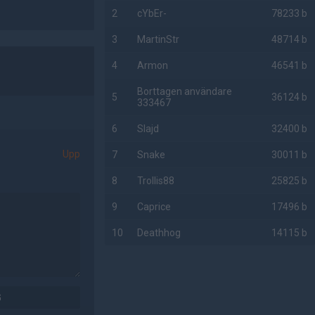
2
cYbEr-
78233 b
3
MartinStr
48714 b
4
Armon
46541 b
Borttagen användare
5
36124 b
333467
6
Slajd
32400 b
Upp
7
Snake
30011 b
8
Trollis88
25825 b
9
Caprice
17496 b
10
Deathhog
14115 b
AD
G