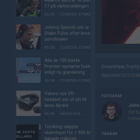
Alliance klättrar till plats
17 på världsrankingen
05/08
COUNTER-STRIKE
Johnny Speeds ute ur
Stake Pulse efter kross i
semifinalen
05/08
COUNTER-STRIKE
Alla de 100 bästa
Premier-spelarna fuskar
DreamHack Trophy 
enligt ny granskning
Uppladdad 2017-12-06 
05/08
COUNTER-STRIKE
Valves nya VR-
FOTOGRAF
headset ser ut att bli
John
ännu dyrare
Old S
04/08
HÅRDVARA
Follo
Tonåring släppte
skämtspel för 1 900 kr –
TAGGAR
tjänade miljoner