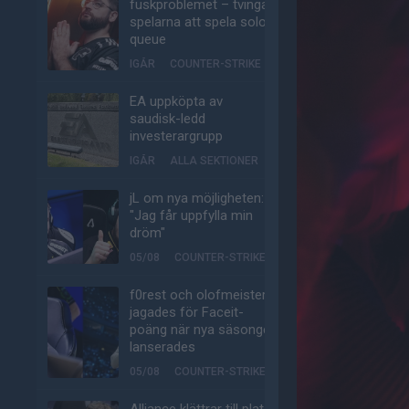
fuskproblemet – tvinga
spelarna att spela solo-
queue
IGÅR
COUNTER-STRIKE
EA uppköpta av
saudisk-ledd
investerargrupp
IGÅR
ALLA SEKTIONER
jL om nya möjligheten:
"Jag får uppfylla min
dröm"
05/08
COUNTER-STRIKE
f0rest och olofmeister
jagades för Faceit-
poäng när nya säsongen
lanserades
05/08
COUNTER-STRIKE