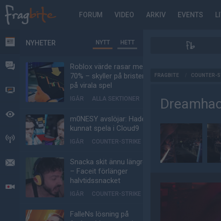
FORUM
VIDEO
ARKIV
EVENTS
L
NYHETER
NYTT
HETT
NYHETER
FORUM
Roblox värde rasar med
AD
70% – skyller på bristen
FRAGBITE
/
COUNTER-S
på virala spel
VIDEO
IGÅR
ALLA SEKTIONER
Dreamhac
BEVAKAT
m0NESY avslöjar: Hade
kunnat spela i Cloud9
HÄNDELSER
IGÅR
COUNTER-STRIKE
Snacka skit ännu längre
MEDDELANDEN
– Faceit förlänger
halvtidssnacket
LIVESÄNDNINGAR
IGÅR
COUNTER-STRIKE
FalleNs lösning på