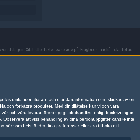
G
vsrättslagen. Citat eller texter baserade på Fragbites innehåll ska följas
nt och överensstämmer inte nödvändigtvis med Fragbites åsikter.
en kan du skicka iväg ett email till
vår support
.
tion så som t.ex. användarnamn. Cookies sparas även när man deltar i
pelvis unika identifierare och standardinformation som skickas av en
du stänga av cookies i din webbläsares inställningar eller välja att inte
la och förbättra produkter.
Med din tillåtelse kan vi och våra
ktronisk kommunikation som trädde i kraft 25 juli 2003.
a vår och våra leverantörers uppgiftsbehandling enligt beskrivningen
e.
Observera att viss behandling av dina personuppgifter kanske inte
 när som helst ändra dina preferenser eller dra tillbaka ditt