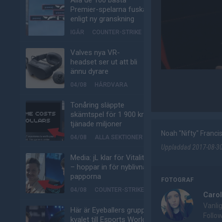
Alla de 100 bästa
Premier-spelarna fuskar
enligt ny granskning
IGÅR
COUNTER-STRIKE
Valves nya VR-
headset ser ut att bli
ännu dyrare
04/08
HÅRDVARA
Tonåring släppte
skämtspel för 1 900 kr –
tjänade miljoner
Noah "Nifty" Franci
04/08
ALLA SEKTIONER
Uppladdad 2017-08-30 
Media: jL klar för Vitality
– hoppar in för nyblivna
papporna
FOTOGRAF
04/08
COUNTER-STRIKE
Carol
Vanli
Här är Eyeballers grupp i
Follo
kvalet till Esports World