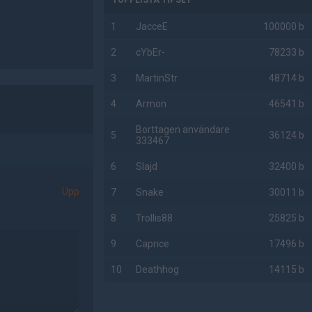
TOPPLISTA TIPSET
1
JacceE
100000 b
2
cYbEr-
78233 b
3
MartinStr
48714 b
4
Armon
46541 b
Borttagen användare
5
36124 b
333467
6
Slajd
32400 b
Upp
7
Snake
30011 b
8
Trollis88
25825 b
9
Caprice
17496 b
10
Deathhog
14115 b
AD