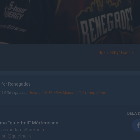
Noah "Nifty" Francis
s för Renegades.
14:36 i galleriet
Dreamhack Masters Malmö 2017 Group Stage
DELA 
ina "quiethell" Mårtensson
g användare, Stockholm
w on
@quiethellis