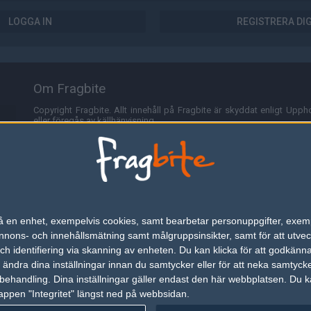
LOGGA IN
REGISTRERA DI
Om Fragbite
Copyright Fragbite. Allt innehåll på Fragbite är skyddat enligt Uppho
eller föregås av källhänvisning.
Alla åsikter uttryckta på Fragbite representerar varje enskild skribe
Programmering och design av
Fredric Bohlin
. För frågor rörande sajt
Cookies
Fragbite använder cookies för att spara användarspecifik informa
n på en enhet, exempelvis cookies, samt bearbetar personuppgifter, exem
omröstningar och för att föra statistik. För att slippa cookies kan 
ons- och innehållsmätning samt målgruppsinsikter, samt för att utveck
besöka Fragbite. Den här textraden finns här på grund av lagen om ele
h identifiering via skanning av enheten. Du kan klicka för att godkänn
h ändra dina inställningar innan du samtycker eller för att neka samtyck
Annonsering
behandling. Dina inställningar gäller endast den här webbplatsen. Du kan
appen "Integritet" längst ned på webbsidan.
Är du intresserad av att annonsera på Fragbite,
tryck här
.