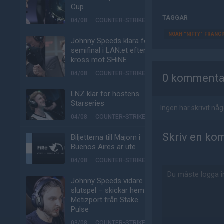
Cup
TAGGAR
04/08
COUNTER-STRIKE
NOAH "NIFTY" FRANCI
Johnny Speeds klara för
semifinal i LAN:et efter
AD
kross mot SHiNE
04/08
COUNTER-STRIKE
0 kommenta
LNZ klar för höstens
Starseries
Ingen har skrivit n
04/08
COUNTER-STRIKE
Skriv en ko
Biljetterna till Majorn i
Buenos Aires är ute
04/08
COUNTER-STRIKE
Johnny Speeds vidare till
slutspel – skickar hem
Metizport från Stake
Pulse
03/08
COUNTER-STRIKE