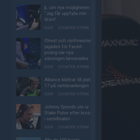
jL om nya möjligheten:
"Jag får uppfylla min
dröm"
IGÅR
COUNTER-STRIKE
f0rest och olofmeister
jagades för Faceit-
poäng när nya
säsongen lanserades
IGÅR
COUNTER-STRIKE
Alliance klättrar till plats
17 på världsrankingen
IGÅR
COUNTER-STRIKE
Johnny Speeds ute ur
Stake Pulse efter kross
i semifinalen
IGÅR
COUNTER-STRIKE