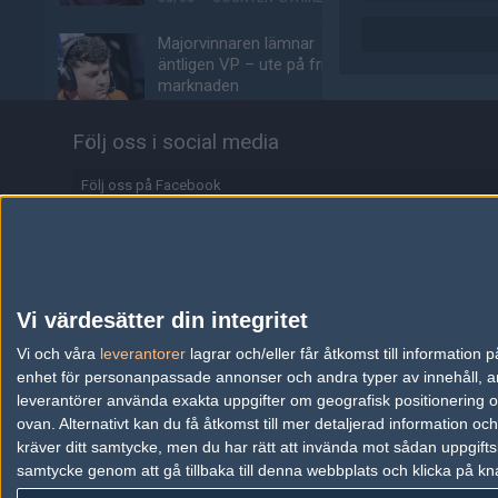
Majorvinnaren lämnar
äntligen VP – ute på fria
marknaden
03/08
COUNTER-STRIKE
Följ oss i social media
Johnny Speeds slår ut
Lilmix, möter Metizport i
Följ oss på Facebook
avgörande matchen
Följ oss på Twitter
03/08
COUNTER-STRIKE
Följ oss på Instagram
Metizport slår Johnny
Speeds i MaiL09:s
Följ oss på Twitch
Vi värdesätter din integritet
debutmatch
Information
03/08
COUNTER-STRIKE
Vi och våra
leverantorer
lagrar och/eller får åtkomst till informatio
enhet för personanpassade annonser och andra typer av innehåll, ann
Annonsering
Svenskarnas dödsgrupp
leverantörer använda exakta uppgifter om geografisk positionering oc
– idag börjar Stake Pulse
ovan. Alternativt kan du få åtkomst till mer detaljerad information oc
Copyright och Privacy Policy
för tre svensklag
kräver ditt samtycke, men du har rätt att invända mot sådan uppgifts
samtycke genom att gå tillbaka till denna webbplats och klicka på kn
03/08
COUNTER-STRIKE
Användaravtal