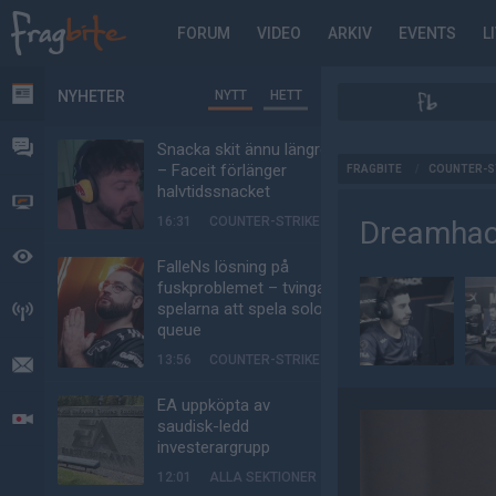
FORUM
VIDEO
ARKIV
EVENTS
L
NYHETER
NYTT
HETT
NYHETER
FORUM
Snacka skit ännu längre
AD
– Faceit förlänger
FRAGBITE
/
COUNTER-S
halvtidssnacket
VIDEO
16:31
COUNTER-STRIKE
Dreamhac
BEVAKAT
FalleNs lösning på
fuskproblemet – tvinga
spelarna att spela solo-
HÄNDELSER
queue
13:56
COUNTER-STRIKE
MEDDELANDEN
EA uppköpta av
LIVESÄNDNINGAR
saudisk-ledd
investerargrupp
12:01
ALLA SEKTIONER