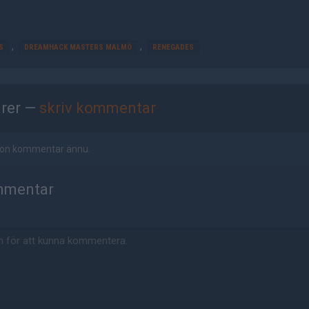
,
,
S
DREAMHACK MASTERS MALMÖ
RENEGADES
rer —
skriv kommentar
ågon kommentar ännu.
mmentar