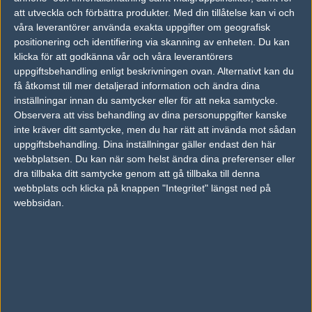
att utveckla och förbättra produkter.
Med din tillåtelse kan vi och
Carolina "quiethell" Mårtensson
våra leverantörer använda exakta uppgifter om geografisk
Vanlig användare, Stockholm
positionering och identifiering via skanning av enheten. Du kan
Follow on
@quiethellis
klicka för att godkänna vår och våra leverantörers
uppgiftsbehandling enligt beskrivningen ovan. Alternativt kan du
AD
få åtkomst till mer detaljerad information och ändra dina
0 kommentarer —
skriv kommentar
inställningar innan du samtycker eller för att neka samtycke.
Observera att viss behandling av dina personuppgifter kanske
Ingen har skrivit någon kommentar ännu.
inte kräver ditt samtycke, men du har rätt att invända mot sådan
uppgiftsbehandling. Dina inställningar gäller endast den här
Skriv en kommentar
Upp
webbplatsen. Du kan när som helst ändra dina preferenser eller
dra tillbaka ditt samtycke genom att gå tillbaka till denna
webbplats och klicka på knappen "Integritet" längst ned på
webbsidan.
LOGGA IN
REGISTRERA DIG