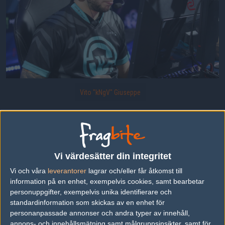
Vito "kNgV" Giuseppe
Vito "kNg" Giuseppe för Immortals.
Uppladdad 2017-07-16 23:49 i galleriet
PGL Major Krakow Group Stage
Vi värdesätter din integritet
Vi och våra
leverantorer
lagrar och/eller får åtkomst till
information på en enhet, exempelvis cookies, samt bearbetar
DELA DETTA PÅ INTERNET
personuppgifter, exempelvis unika identifierare och
standardinformation som skickas av en enhet för
personanpassade annonser och andra typer av innehåll,
FOTOGRAF
annons- och innehållsmätning samt målgruppsinsikter, samt för