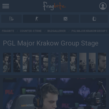
AD
FRAGBITE
/
COUNTER-STRIKE
/
BILDGALLERIER
/
PGL MAJOR KRAKOW GROUP S
PGL Major Krakow Group Stage