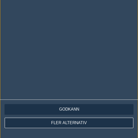
Följ oss i social media
Följ oss på Facebook
Följ oss på Twitter
Följ oss på Instagram
Följ oss på Twitch
Information
Annonsering
Copyright och Privacy Policy
Användaravtal
GODKÄNN
Kontakta
FLER ALTERNATIV
Om Fragbite