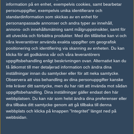
information på en enhet, exempelvis cookies, samt bearbetar
personuppgifter, exempelvis unika identifierare och
standardinformation som skickas av en enhet för
personanpassade annonser och andra typer av innehåll,
annons- och innehållsmätning samt målgruppsinsikter, samt för
att utveckla och förbättra produkter.
Med din tillåtelse kan vi och
våra leverantörer använda exakta uppgifter om geografisk
Kö till Yoggi Yalla Cup-anmälningsdisken.
positionering och identifiering via skanning av enheten. Du kan
klicka för att godkänna vår och våra leverantörers
Uppladdad 2017-05-13 14:41 i galleriet
Yoggi Yalla Cup 2017 - Inferno Online-
kvalet
uppgiftsbehandling enligt beskrivningen ovan. Alternativt kan du
få åtkomst till mer detaljerad information och ändra dina
inställningar innan du samtycker eller för att neka samtycke.
DELA DETTA PÅ INTERNET
Observera att viss behandling av dina personuppgifter kanske
inte kräver ditt samtycke, men du har rätt att invända mot sådan
uppgiftsbehandling. Dina inställningar gäller endast den här
webbplatsen. Du kan när som helst ändra dina preferenser eller
FOTOGRAF
dra tillbaka ditt samtycke genom att gå tillbaka till denna
Joakim "JoeAWESOME" Jansson
webbplats och klicka på knappen "Integritet" längst ned på
Känd från Sturep, Stockholm
webbsidan.
Follow on
@iamJoeAWESOME
AD