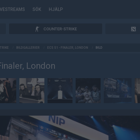
IVESTREAMS
SÖK
HJÄLP
COUNTER-STRIKE
TRIKE
/
BILDGALLERIER
/
ECS S1 - FINALER, LONDON
/
BILD
Finaler, London