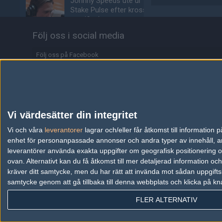
Johnny Speeds ute ur
Stake Pulse efter kross i
semifinalen
05/08
COUNTER-STRIKE
Följ oss i social media
Alla de 100 bästa
Följ oss på Facebook
Premier-spelarna fuskar
enligt ny granskning
Följ oss på Twitter
05/08
COUNTER-STRIKE
Följ oss på Instagram
Valves nya VR-
Följ oss på Twitch
Vi värdesätter din integritet
headset ser ut att bli
ännu dyrare
Information
Vi och våra
leverantorer
lagrar och/eller får åtkomst till informatio
04/08
HÅRDVARA
enhet för personanpassade annonser och andra typer av innehåll, ann
Annonsering
leverantörer använda exakta uppgifter om geografisk positionering oc
Tonåring släppte
ovan. Alternativt kan du få åtkomst till mer detaljerad information oc
Copyright och Privacy Policy
skämtspel för 1 900 kr –
kräver ditt samtycke, men du har rätt att invända mot sådan uppgifts
tjänade miljoner
samtycke genom att gå tillbaka till denna webbplats och klicka på kn
Användaravtal
04/08
ALLA SEKTIONER
FLER ALTERNATIV
Kontakta
Media: jL klar för Vitality
– hoppar in för nyblivna