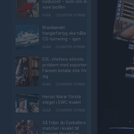
runboost – som om det
vore biofilm
IGÅR
COUNTER-STRIKE
Brasilianskt
hangarfartyg ska hålla
CS-turnering – igen
IGÅR
COUNTER-STRIKE
ESL-chefens största
problem med esporten:
Fansen betalar inte för
sig
IGÅR
COUNTER-STRIKE
Heroic klarar första
steget i EWC-kvalet
IGÅR
COUNTER-STRIKE
Så följer du Eyeballers
matcher i kvalet till