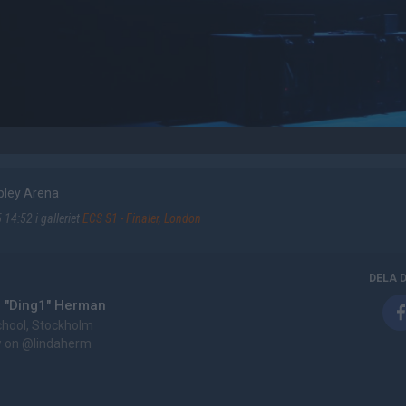
bley Arena
14:52 i galleriet
ECS S1 - Finaler, London
DELA 
a "Ding1" Herman
chool, Stockholm
w on
@lindaherm