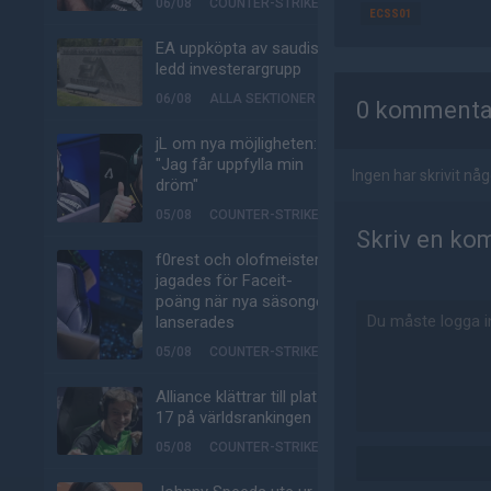
06/08
COUNTER-STRIKE
ECSS01
EA uppköpta av saudisk-
ledd investerargrupp
AD
06/08
ALLA SEKTIONER
0 kommenta
jL om nya möjligheten:
"Jag får uppfylla min
Ingen har skrivit n
dröm"
05/08
COUNTER-STRIKE
Skriv en ko
f0rest och olofmeister
jagades för Faceit-
poäng när nya säsongen
lanserades
05/08
COUNTER-STRIKE
Alliance klättrar till plats
17 på världsrankingen
05/08
COUNTER-STRIKE