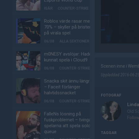
Esports World Cup
IGÅR
COUNTER-STRIKE
Roblox värde rasar med
70% – skyller på bristen
på virala spel
06/08
ALLA SEKTIONER
m0NESY avslöjar: Hade
kunnat spela i Cloud9
Scenen inne i Wem
06/08
COUNTER-STRIKE
Uppladdad 2016-06-25 
Snacka skit ännu längre
– Faceit förlänger
halvtidssnacket
FOTOGRAF
06/08
COUNTER-STRIKE
Lind
Old S
FalleNs lösning på
Follo
fuskproblemet – tvinga
spelarna att spela solo-
queue
TAGGAR