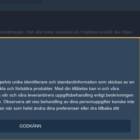
vsrättslagen. Citat eller texter baserade på Fragbites innehåll ska följas
nt och överensstämmer inte nödvändigtvis med Fragbites åsikter.
en kan du skicka iväg ett email till
vår support
.
tion så som t.ex. användarnamn. Cookies sparas även när man deltar i
pelvis unika identifierare och standardinformation som skickas av en
du stänga av cookies i din webbläsares inställningar eller välja att inte
la och förbättra produkter.
Med din tillåtelse kan vi och våra
ktronisk kommunikation som trädde i kraft 25 juli 2003.
a vår och våra leverantörers uppgiftsbehandling enligt beskrivningen
e.
Observera att viss behandling av dina personuppgifter kanske inte
 när som helst ändra dina preferenser eller dra tillbaka ditt
GODKÄNN