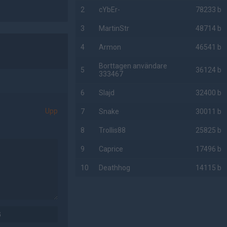
2
cYbEr-
78233 b
3
MartinStr
48714 b
4
Armon
46541 b
Borttagen användare
5
36124 b
333467
6
Slajd
32400 b
Upp
7
Snake
30011 b
8
Trollis88
25825 b
9
Caprice
17496 b
10
Deathhog
14115 b
AD
G