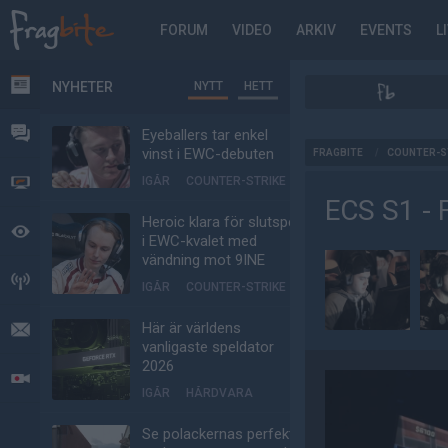
FORUM
VIDEO
ARKIV
EVENTS
L
NYHETER
NYTT
HETT
NYHETER
FORUM
Eyeballers tar enkel
AD
vinst i EWC-debuten
FRAGBITE
/
COUNTER-S
IGÅR
COUNTER-STRIKE
VIDEO
ECS S1 - 
Heroic klara för slutspel
BEVAKAT
i EWC-kvalet med
vändning mot 9INE
HÄNDELSER
IGÅR
COUNTER-STRIKE
Här är världens
MEDDELANDEN
vanligaste speldator
2026
LIVESÄNDNINGAR
IGÅR
HÅRDVARA
Se polackernas perfekta