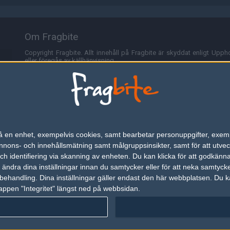
Om Fragbite
Copyright Fragbite. Allt innehåll på Fragbite är skyddat enligt Uppho
eller föregås av källhänvisning.
Alla åsikter uttryckta på Fragbite representerar varje enskild skribe
Programmering och design av
Fredric Bohlin
. För frågor rörande sajt
Cookies
Fragbite använder cookies för att spara användarspecifik informa
n på en enhet, exempelvis cookies, samt bearbetar personuppgifter, exem
omröstningar och för att föra statistik. För att slippa cookies kan 
ons- och innehållsmätning samt målgruppsinsikter, samt för att utveck
besöka Fragbite. Den här textraden finns här på grund av lagen om ele
h identifiering via skanning av enheten. Du kan klicka för att godkänn
h ändra dina inställningar innan du samtycker eller för att neka samtyck
Annonsering
behandling. Dina inställningar gäller endast den här webbplatsen. Du kan
appen "Integritet" längst ned på webbsidan.
Är du intresserad av att annonsera på Fragbite,
tryck här
.