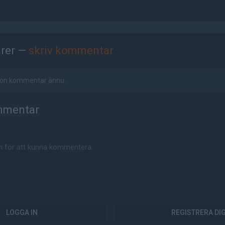
rer —
skriv kommentar
ågon kommentar ännu.
mmentar
LOGGA IN
REGISTRERA DI