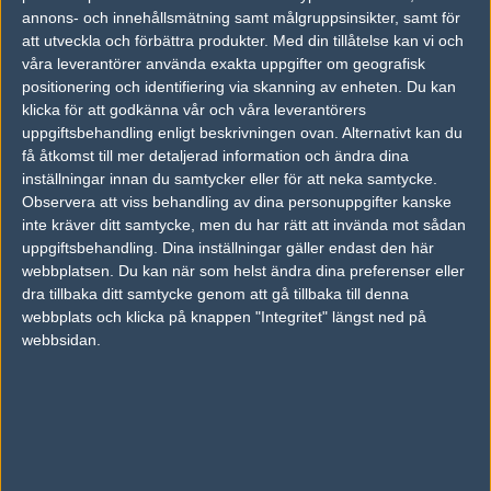
annons- och innehållsmätning samt målgruppsinsikter, samt för
Linda "Ding1" Herman
att utveckla och förbättra produkter.
Med din tillåtelse kan vi och
Old School, Stockholm
våra leverantörer använda exakta uppgifter om geografisk
Follow on
@lindaherm
positionering och identifiering via skanning av enheten. Du kan
TAGGAR
klicka för att godkänna vår och våra leverantörers
uppgiftsbehandling enligt beskrivningen ovan. Alternativt kan du
,
,
TEAM SOLOMID
RUSSEL "TWISTZZ" VAN DULKEN
ECSS01
få åtkomst till mer detaljerad information och ändra dina
inställningar innan du samtycker eller för att neka samtycke.
AD
Observera att viss behandling av dina personuppgifter kanske
0 kommentarer —
skriv kommentar
inte kräver ditt samtycke, men du har rätt att invända mot sådan
uppgiftsbehandling. Dina inställningar gäller endast den här
Ingen har skrivit någon kommentar ännu.
webbplatsen. Du kan när som helst ändra dina preferenser eller
dra tillbaka ditt samtycke genom att gå tillbaka till denna
Skriv en kommentar
webbplats och klicka på knappen "Integritet" längst ned på
Upp
webbsidan.