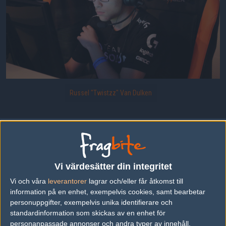
Russel "Twistzz" Van Dulken
Twistzz, Team SoloMid
Uppladdad 2016-06-24 21:51 i galleriet
ECS S1 - Finaler, London
Vi värdesätter din integritet
Vi och våra
leverantorer
lagrar och/eller får åtkomst till
DELA DETTA PÅ INTERNET
information på en enhet, exempelvis cookies, samt bearbetar
personuppgifter, exempelvis unika identifierare och
standardinformation som skickas av en enhet för
FOTOGRAF
personanpassade annonser och andra typer av innehåll,