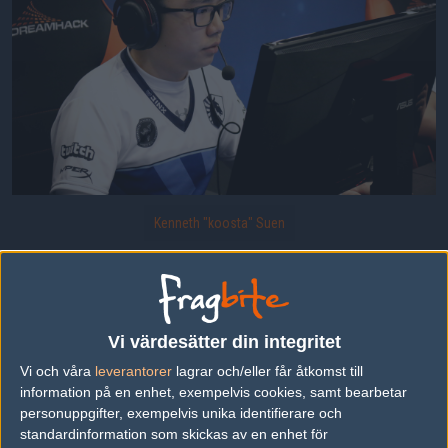
Kenneth "koosta" Suen
koosta från Liquid hade inte sin bästa match.
Uppladdad 2016-04-13 13:03 i galleriet
DreamHack Masters Malmö: Gruppspel
Vi värdesätter din integritet
Vi och våra
leverantorer
lagrar och/eller får åtkomst till
information på en enhet, exempelvis cookies, samt bearbetar
DELA DETTA PÅ INTERNET
personuppgifter, exempelvis unika identifierare och
standardinformation som skickas av en enhet för