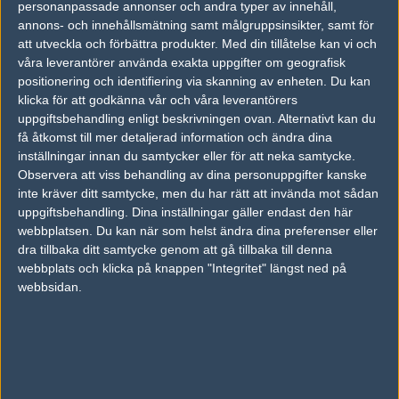
personanpassade annonser och andra typer av innehåll,
annons- och innehållsmätning samt målgruppsinsikter, samt för
FOTOGRAF
att utveckla och förbättra produkter.
Med din tillåtelse kan vi och
André "rich" Åkerblom
våra leverantörer använda exakta uppgifter om geografisk
Legend, Stockholm
positionering och identifiering via skanning av enheten. Du kan
Follow on
@richforfree
klicka för att godkänna vår och våra leverantörers
uppgiftsbehandling enligt beskrivningen ovan. Alternativt kan du
TAGGAR
få åtkomst till mer detaljerad information och ändra dina
,
KENNETH "KOOSTA" SUEN
DREAMHACK MALMÖ
inställningar innan du samtycker eller för att neka samtycke.
Observera att viss behandling av dina personuppgifter kanske
AD
inte kräver ditt samtycke, men du har rätt att invända mot sådan
0 kommentarer —
skriv kommentar
uppgiftsbehandling. Dina inställningar gäller endast den här
webbplatsen. Du kan när som helst ändra dina preferenser eller
dra tillbaka ditt samtycke genom att gå tillbaka till denna
Ingen har skrivit någon kommentar ännu.
webbplats och klicka på knappen "Integritet" längst ned på
webbsidan.
Skriv en kommentar
Upp