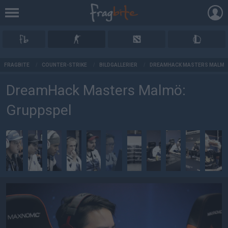
AD
FRAGBITE
/
COUNTER-STRIKE
/
BILDGALLERIER
/
DREAMHACK MASTERS MALMÖ
DreamHack Masters Malmö:
Gruppspel