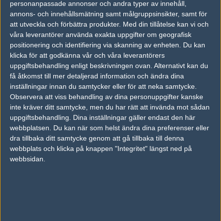
personanpassade annonser och andra typer av innehåll,
annons- och innehållsmätning samt målgruppsinsikter, samt för
FOTOGRAF
att utveckla och förbättra produkter.
Med din tillåtelse kan vi och
André "rich" Åkerblom
våra leverantörer använda exakta uppgifter om geografisk
Legend, Stockholm
positionering och identifiering via skanning av enheten. Du kan
Follow on
@richforfree
klicka för att godkänna vår och våra leverantörers
uppgiftsbehandling enligt beskrivningen ovan. Alternativt kan du
TAGGAR
få åtkomst till mer detaljerad information och ändra dina
,
TIMO "SPIIDI" RICHTER
DREAMHACK MALMÖ
inställningar innan du samtycker eller för att neka samtycke.
Observera att viss behandling av dina personuppgifter kanske
AD
inte kräver ditt samtycke, men du har rätt att invända mot sådan
0 kommentarer —
skriv kommentar
uppgiftsbehandling. Dina inställningar gäller endast den här
webbplatsen. Du kan när som helst ändra dina preferenser eller
dra tillbaka ditt samtycke genom att gå tillbaka till denna
Ingen har skrivit någon kommentar ännu.
webbplats och klicka på knappen "Integritet" längst ned på
webbsidan.
Skriv en kommentar
Upp