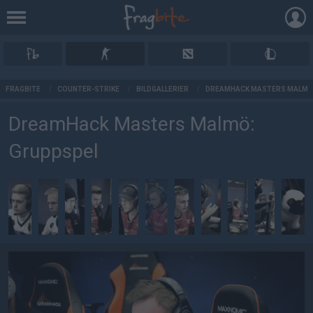
AD
FRAGBITE
/
COUNTER-STRIKE
/
BILDGALLERIER
/
DREAMHACK MASTERS MALMÖ
DreamHack Masters Malmö:
Gruppspel