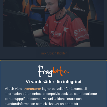
Tiimo "Spiidi" Richter
Spiidi från mouesports.
Uppladdad 2016-04-12 13:57 i galleriet
DreamHack Masters Malmö: Gruppspel
Vi värdesätter din integritet
Vi och våra
leverantorer
lagrar och/eller får åtkomst till
information på en enhet, exempelvis cookies, samt bearbetar
DELA DETTA PÅ INTERNET
personuppgifter, exempelvis unika identifierare och
standardinformation som skickas av en enhet för