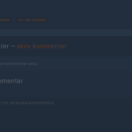
,
ABADIR
ESL ONE COLOGNE
rer —
skriv kommentar
ågon kommentar ännu.
mmentar