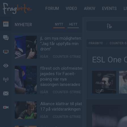
FORUM
VIDEO
ARKIV
EVENTS
L
NYHETER
NYTT
HETT
NYHETER
FORUM
jL om nya möjligheten:
AD
"Jag får uppfylla min
FRAGBITE
/
COUNTER-S
dröm"
VIDEO
IGÅR
COUNTER-STRIKE
ESL One 
BEVAKAT
f0rest och olofmeister
jagades för Faceit-
poäng när nya
HÄNDELSER
säsongen lanserades
IGÅR
COUNTER-STRIKE
MEDDELANDEN
Alliance klättrar till plats
LIVESÄNDNINGAR
17 på världsrankingen
IGÅR
COUNTER-STRIKE