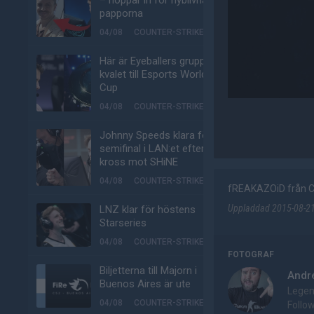
– hoppar in för nyblivna
papporna
04/08
COUNTER-STRIKE
Här är Eyeballers grupp i
kvalet till Esports World
Cup
04/08
COUNTER-STRIKE
Johnny Speeds klara för
semifinal i LAN:et efter
kross mot SHiNE
04/08
COUNTER-STRIKE
fREAKAZOiD från C
Uppladdad 2015-08-21 
LNZ klar för höstens
Starseries
04/08
COUNTER-STRIKE
FOTOGRAF
Biljetterna till Majorn i
André
Buenos Aires är ute
Legen
04/08
COUNTER-STRIKE
Follo