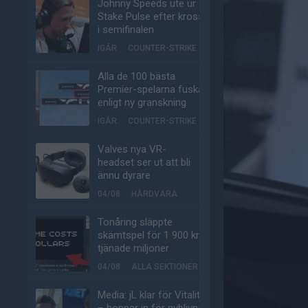
Johnny Speeds ute ur
Stake Pulse efter kross
i semifinalen
IGÅR
COUNTER-STRIKE
Alla de 100 bästa
Premier-spelarna fuskar
enligt ny granskning
IGÅR
COUNTER-STRIKE
Valves nya VR-
headset ser ut att bli
ännu dyrare
04/08
HÅRDVARA
Tonåring släppte
skämtspel för 1 900 kr –
tjänade miljoner
04/08
ALLA SEKTIONER
Media: jL klar för Vitality