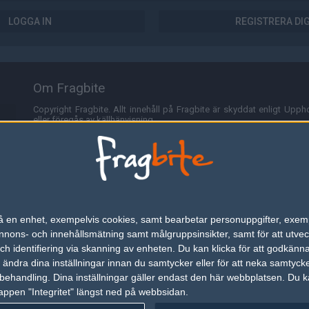
LOGGA IN
REGISTRERA DI
Om Fragbite
Copyright Fragbite. Allt innehåll på Fragbite är skyddat enligt Uppho
eller föregås av källhänvisning.
Alla åsikter uttryckta på Fragbite representerar varje enskild skribe
Programmering och design av
Fredric Bohlin
. För frågor rörande sajt
Cookies
Fragbite använder cookies för att spara användarspecifik informa
n på en enhet, exempelvis cookies, samt bearbetar personuppgifter, exem
omröstningar och för att föra statistik. För att slippa cookies kan 
ons- och innehållsmätning samt målgruppsinsikter, samt för att utveck
besöka Fragbite. Den här textraden finns här på grund av lagen om ele
h identifiering via skanning av enheten. Du kan klicka för att godkänn
h ändra dina inställningar innan du samtycker eller för att neka samtyck
Annonsering
behandling. Dina inställningar gäller endast den här webbplatsen. Du kan
appen "Integritet" längst ned på webbsidan.
Är du intresserad av att annonsera på Fragbite,
tryck här
.