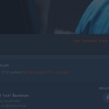
Ryan "freakazoid" Abadir
loud9.
12:52 i galleriet
ESL One Cologne 2015 – Gruppspel
DELA 
 "rich" Åkerblom
d, Stockholm
w on
@richforfree