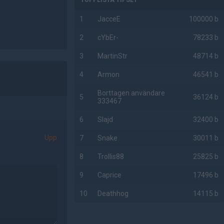
TOPPLISTA TIPSET
1
JacceE
100000 b
2
cYbEr-
78233 b
3
MartinStr
48714 b
4
Armon
46541 b
Borttagen användare
5
36124 b
333467
6
Slajd
32400 b
Upp
7
Snake
30011 b
8
Trollis88
25825 b
9
Caprice
17496 b
10
Deathhog
14115 b
AD