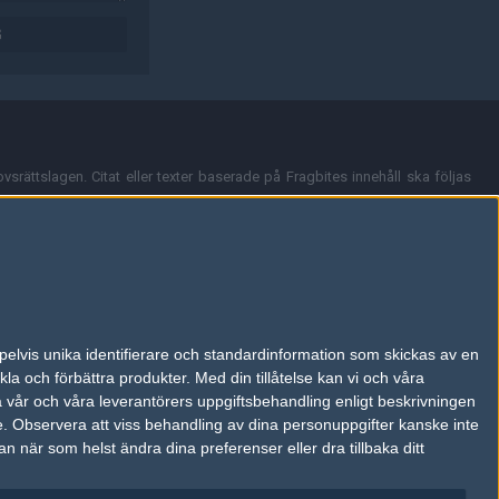
G
vsrättslagen. Citat eller texter baserade på Fragbites innehåll ska följas
nt och överensstämmer inte nödvändigtvis med Fragbites åsikter.
en kan du skicka iväg ett email till
vår support
.
tion så som t.ex. användarnamn. Cookies sparas även när man deltar i
pelvis unika identifierare och standardinformation som skickas av en
du stänga av cookies i din webbläsares inställningar eller välja att inte
la och förbättra produkter.
Med din tillåtelse kan vi och våra
ktronisk kommunikation som trädde i kraft 25 juli 2003.
a vår och våra leverantörers uppgiftsbehandling enligt beskrivningen
e.
Observera att viss behandling av dina personuppgifter kanske inte
 när som helst ändra dina preferenser eller dra tillbaka ditt