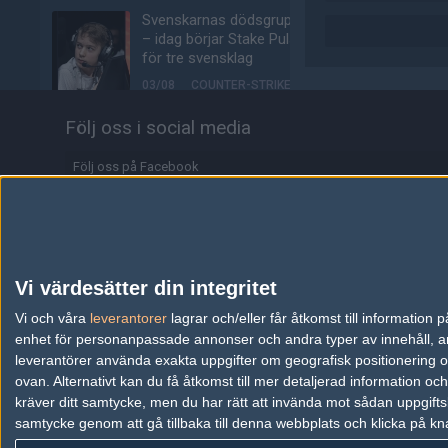
Svenskarnas dödsgrupp
– idag börjar Stake Pulse
för tre svensklag
03/08
COUNTER-STRIKE
Följ oss i social media
15-årige talangen
storspelade mot s1mple:
"Finska MaiL09"
Följ oss på Facebook
02/08
COUNTER-STRIKE
Följ oss på Twitter
Spelarna flyr Counter-
Följ oss på Instagram
Strike 2 — rasar för
femte månaden i rad
Följ oss på Twitch
Vi värdesätter din integritet
02/08
COUNTER-STRIKE
Information
Vi och våra
leverantorer
lagrar och/eller får åtkomst till informatio
jL tillbaka från pausen –
enhet för personanpassade annonser och andra typer av innehåll, ann
Annonsering
avslöjar signerat
leverantörer använda exakta uppgifter om geografisk positionering oc
kontrakt
ovan. Alternativt kan du få åtkomst till mer detaljerad information oc
Copyright och Privacy Policy
kräver ditt samtycke, men du har rätt att invända mot sådan uppgifts
02/08
COUNTER-STRIKE
samtycke genom att gå tillbaka till denna webbplats och klicka på kn
Användaravtal
phzy talar ut om tunga