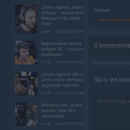
Johnny Speeds vidare till
TAGGAR
slutspel – skickar hem
Metizport från Stake
RYAN "FREAKAZOID" 
Pulse
03/08
COUNTER-STRIKE
AD
Majorvinnaren lämnar
0 kommenta
äntligen VP – ute på fria
marknaden
03/08
COUNTER-STRIKE
Ingen har skrivit n
Johnny Speeds slår ut
Skriv en ko
Lilmix, möter Metizport i
avgörande matchen
03/08
COUNTER-STRIKE
Metizport slår Johnny
Speeds i MaiL09:s
debutmatch
03/08
COUNTER-STRIKE