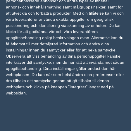
personanpassade annonser och andra typer av innehåll,
André "rich" Åkerblom
annons- och innehållsmätning samt målgruppsinsikter, samt för
Legend, Stockholm
att utveckla och förbättra produkter.
Med din tillåtelse kan vi och
Follow on
@richforfree
våra leverantörer använda exakta uppgifter om geografisk
positionering och identifiering via skanning av enheten. Du kan
TAGGAR
klicka för att godkänna vår och våra leverantörers
,
,
uppgiftsbehandling enligt beskrivningen ovan. Alternativt kan du
CHRISTOPHER "GET_RIGHT" ALESUND
MIKAIL "MAIKELELE" BILL
få åtkomst till mer detaljerad information och ändra dina
ASUSROG
inställningar innan du samtycker eller för att neka samtycke.
Observera att viss behandling av dina personuppgifter kanske
AD
inte kräver ditt samtycke, men du har rätt att invända mot sådan
0 kommentarer —
skriv kommentar
uppgiftsbehandling. Dina inställningar gäller endast den här
webbplatsen. Du kan när som helst ändra dina preferenser eller
Ingen har skrivit någon kommentar ännu.
dra tillbaka ditt samtycke genom att gå tillbaka till denna
webbplats och klicka på knappen "Integritet" längst ned på
Skriv en kommentar
Upp
webbsidan.