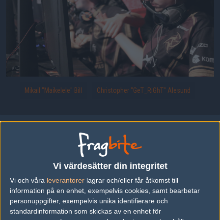
Mikail "Maikelele" Bill
Christopher "GeT_RiGhT" Alesund
En vunnen runda kräver handslag mellan GeT_RiGhT och Maikelele.
Uppladdad 2015-02-17 17:27 i galleriet
ASUS ROG Winter 2015
Vi värdesätter din integritet
DELA DETTA PÅ INTERNET
Vi och våra
leverantorer
lagrar och/eller får åtkomst till
information på en enhet, exempelvis cookies, samt bearbetar
personuppgifter, exempelvis unika identifierare och
standardinformation som skickas av en enhet för
FOTOGRAF