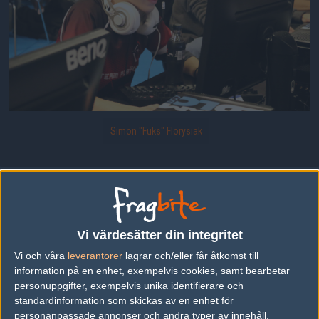
Simon "Fuks" Florysiak
Platiniums Fuks
Uppladdad 2014-10-31 14:33 i galleriet
ESWC 2014 - Dag 2
Vi värdesätter din integritet
Vi och våra
leverantorer
lagrar och/eller får åtkomst till
DELA DETTA PÅ INTERNET
information på en enhet, exempelvis cookies, samt bearbetar
personuppgifter, exempelvis unika identifierare och
standardinformation som skickas av en enhet för
FOTOGRAF
personanpassade annonser och andra typer av innehåll,