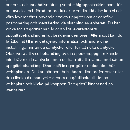
annons- och innehållsmätning samt målgruppsinsikter, samt för
André "rich" Åkerblom
att utveckla och förbättra produkter.
Med din tillåtelse kan vi och
Legend, Stockholm
våra leverantörer använda exakta uppgifter om geografisk
Follow on
@richforfree
positionering och identifiering via skanning av enheten. Du kan
TAGGAR
klicka för att godkänna vår och våra leverantörers
uppgiftsbehandling enligt beskrivningen ovan. Alternativt kan du
,
ESPORTS WORLD CONVENTION
FUKS
få åtkomst till mer detaljerad information och ändra dina
inställningar innan du samtycker eller för att neka samtycke.
AD
Observera att viss behandling av dina personuppgifter kanske
0 kommentarer —
skriv kommentar
inte kräver ditt samtycke, men du har rätt att invända mot sådan
uppgiftsbehandling. Dina inställningar gäller endast den här
Ingen har skrivit någon kommentar ännu.
webbplatsen. Du kan när som helst ändra dina preferenser eller
dra tillbaka ditt samtycke genom att gå tillbaka till denna
Skriv en kommentar
webbplats och klicka på knappen "Integritet" längst ned på
Upp
webbsidan.