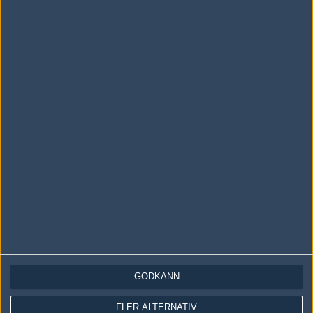
LOGGA IN
REGISTRERA DIG
Följ oss i social media
Följ oss på Facebook
Följ oss på Twitter
Följ oss på Instagram
Följ oss på Twitch
Information
Annonsering
Copyright och Privacy Policy
GODKÄNN
Användaravtal
FLER ALTERNATIV
Kontakta