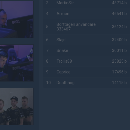
3
MartinStr
48714 b
4
Armon
46541 b
Borttagen användare
5
36124 b
333467
6
Slajd
32400 b
7
Snake
30011 b
8
Trollis88
25825 b
9
Caprice
17496 b
10
Deathhog
14115 b
AD