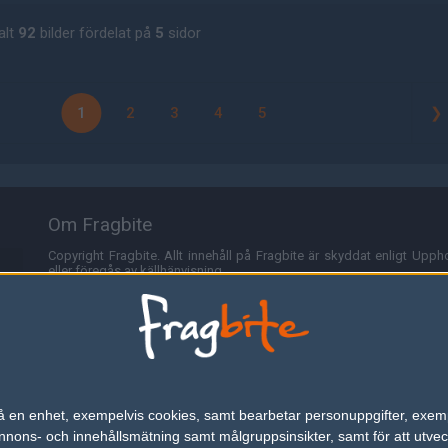
alt
92
bilder fördelat på
5
sidor
1
2
3
4
5
❯
Om Fragbite
Copyright Fragbite. Allt innehåll på Fragbite är skyddat enligt Uppho
eller föregås av källhänvisning.
Alla åsikter uttryckta på Fragbite representerar varje enskild skribe
Programmering och design av
Fredric Bohlin
. För frågor rörande sajt
Cookies
Fragbite använder cookies för att spara användarspecifik informa
n på en enhet, exempelvis cookies, samt bearbetar personuppgifter, exem
omröstningar och för att föra statistik. För att slippa cookies kan 
ons- och innehållsmätning samt målgruppsinsikter, samt för att utveck
besöka Fragbite. Den här textraden finns här på grund av lagen om ele