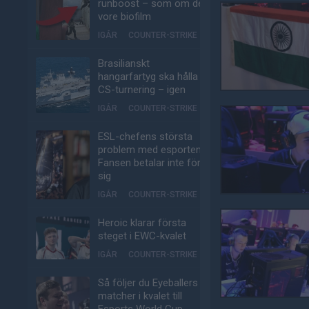
runboost – som om det
vore biofilm
IGÅR
COUNTER-STRIKE
Brasilianskt
hangarfartyg ska hålla
CS-turnering – igen
IGÅR
COUNTER-STRIKE
ESL-chefens största
problem med esporten:
Fansen betalar inte för
sig
IGÅR
COUNTER-STRIKE
Heroic klarar första
steget i EWC-kvalet
IGÅR
COUNTER-STRIKE
Så följer du Eyeballers
matcher i kvalet till