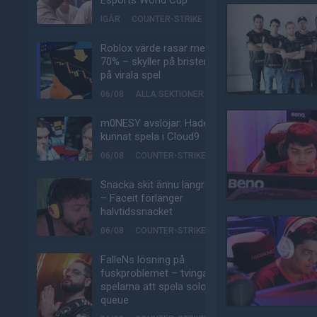
Esports World Cup
IGÅR
COUNTER-STRIKE
Roblox värde rasar med
70% – skyller på bristen
på virala spel
06/08
ALLA SEKTIONER
m0NESY avslöjar: Hade
kunnat spela i Cloud9
06/08
COUNTER-STRIKE
Snacka skit ännu längre
– Faceit förlänger
halvtidssnacket
06/08
COUNTER-STRIKE
FalleNs lösning på
fuskproblemet – tvinga
spelarna att spela solo-
queue