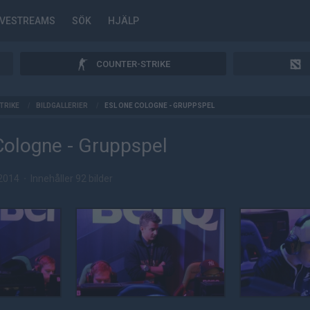
IVESTREAMS
SÖK
HJÄLP
COUNTER-STRIKE
TRIKE
/
BILDGALLERIER
/
ESL ONE COLOGNE - GRUPPSPEL
ologne - Gruppspel
 2014
·
Innehåller 92 bilder