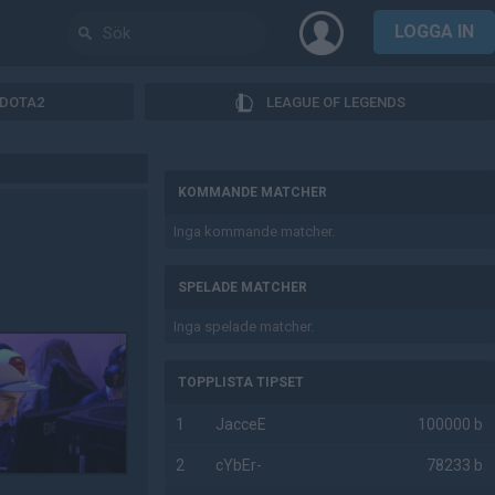
LOGGA IN
DOTA2
LEAGUE OF LEGENDS
AD
KOMMANDE MATCHER
Inga kommande matcher.
SPELADE MATCHER
Inga spelade matcher.
TOPPLISTA TIPSET
1
JacceE
100000 b
2
cYbEr-
78233 b