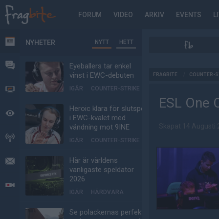
FORUM
VIDEO
ARKIV
EVENTS
L
NYHETER
NYTT
HETT
NYHETER
FORUM
Eyeballers tar enkel
AD
vinst i EWC-debuten
FRAGBITE
/
COUNTER-S
IGÅR
COUNTER-STRIKE
VIDEO
ESL One C
Heroic klara för slutspel
BEVAKAT
i EWC-kvalet med
Skapat 14 Augusti
vändning mot 9INE
HÄNDELSER
IGÅR
COUNTER-STRIKE
Här är världens
MEDDELANDEN
vanligaste speldator
2026
LIVESÄNDNINGAR
IGÅR
HÅRDVARA
Se polackernas perfekta