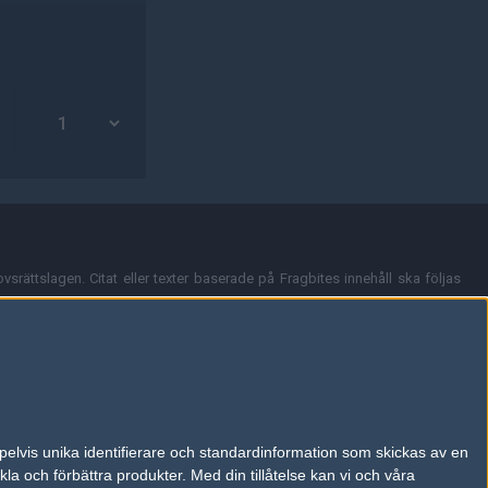
vsrättslagen. Citat eller texter baserade på Fragbites innehåll ska följas
nt och överensstämmer inte nödvändigtvis med Fragbites åsikter.
en kan du skicka iväg ett email till
vår support
.
tion så som t.ex. användarnamn. Cookies sparas även när man deltar i
pelvis unika identifierare och standardinformation som skickas av en
du stänga av cookies i din webbläsares inställningar eller välja att inte
la och förbättra produkter.
Med din tillåtelse kan vi och våra
ktronisk kommunikation som trädde i kraft 25 juli 2003.