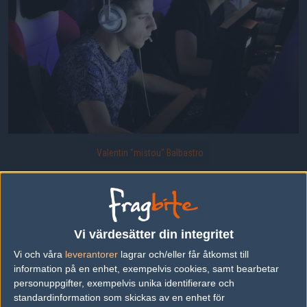
Valentin "mistou" Balbastro
mistou från Epsilon
Uppladdad 2014-06-16 21:55 i galleriet
DreamHack Summer 2014 - CS:GO
Vi värdesätter din integritet
Vi och våra
leverantorer
lagrar och/eller får åtkomst till
information på en enhet, exempelvis cookies, samt bearbetar
DELA DETTA PÅ INTERNET
personuppgifter, exempelvis unika identifierare och
standardinformation som skickas av en enhet för