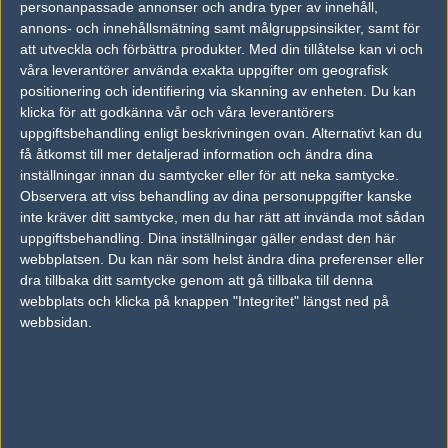
personanpassade annonser och andra typer av innehåll,
annons- och innehållsmätning samt målgruppsinsikter, samt för
FOTOGRAF
att utveckla och förbättra produkter.
Med din tillåtelse kan vi och
André "rich" Åkerblom
våra leverantörer använda exakta uppgifter om geografisk
Legend, Stockholm
positionering och identifiering via skanning av enheten. Du kan
Follow on
@richforfree
klicka för att godkänna vår och våra leverantörers
uppgiftsbehandling enligt beskrivningen ovan. Alternativt kan du
TAGGAR
få åtkomst till mer detaljerad information och ändra dina
DREAMHACK SUMMER
inställningar innan du samtycker eller för att neka samtycke.
Observera att viss behandling av dina personuppgifter kanske
AD
inte kräver ditt samtycke, men du har rätt att invända mot sådan
0 kommentarer —
skriv kommentar
uppgiftsbehandling. Dina inställningar gäller endast den här
webbplatsen. Du kan när som helst ändra dina preferenser eller
dra tillbaka ditt samtycke genom att gå tillbaka till denna
Ingen har skrivit någon kommentar ännu.
webbplats och klicka på knappen "Integritet" längst ned på
webbsidan.
Skriv en kommentar
Upp