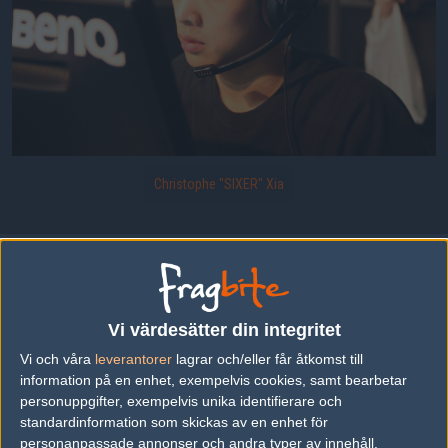
Christophe "SIXER" Xia
SIXER från WARMAKER.
Uppladdad 2013-10-30 16:41 i galleriet
ESWC 2013 - Onsdag: CS:GO
Vi värdesätter din integritet
Vi och våra
leverantorer
lagrar och/eller får åtkomst till
DELA DETTA PÅ INTERNET
information på en enhet, exempelvis cookies, samt bearbetar
personuppgifter, exempelvis unika identifierare och
standardinformation som skickas av en enhet för
FOTOGRAF
personanpassade annonser och andra typer av innehåll,