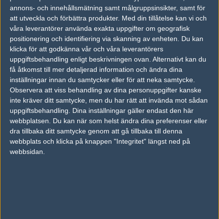
annons- och innehållsmätning samt målgruppsinsikter, samt för
André "rich" Åkerblom
att utveckla och förbättra produkter.
Med din tillåtelse kan vi och
Legend, Stockholm
våra leverantörer använda exakta uppgifter om geografisk
Follow on
@richforfree
positionering och identifiering via skanning av enheten. Du kan
TAGGAR
klicka för att godkänna vår och våra leverantörers
uppgiftsbehandling enligt beskrivningen ovan. Alternativt kan du
,
CHRISTOPHE "SIXER" XIA
ESPORTS WORLD CONVENTION
få åtkomst till mer detaljerad information och ändra dina
inställningar innan du samtycker eller för att neka samtycke.
AD
Observera att viss behandling av dina personuppgifter kanske
0 kommentarer —
skriv kommentar
inte kräver ditt samtycke, men du har rätt att invända mot sådan
uppgiftsbehandling. Dina inställningar gäller endast den här
Ingen har skrivit någon kommentar ännu.
webbplatsen. Du kan när som helst ändra dina preferenser eller
dra tillbaka ditt samtycke genom att gå tillbaka till denna
Skriv en kommentar
webbplats och klicka på knappen "Integritet" längst ned på
Upp
webbsidan.