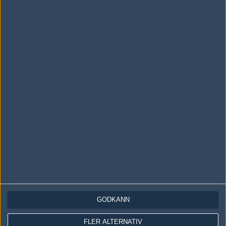
LOGGA IN
REGISTRERA DIG
Följ oss i social media
Följ oss på Facebook
Följ oss på Twitter
Följ oss på Instagram
Följ oss på Twitch
Information
Annonsering
Copyright och Privacy Policy
GODKÄNN
Användaravtal
FLER ALTERNATIV
Kontakta