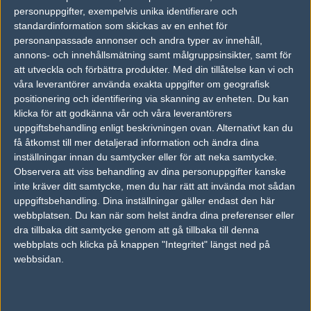
personuppgifter, exempelvis unika identifierare och
standardinformation som skickas av en enhet för
FOTOGRAF
personanpassade annonser och andra typer av innehåll,
Johan "Breaker"
annons- och innehållsmätning samt målgruppsinsikter, samt för
Old School, Malmö
att utveckla och förbättra produkter.
Med din tillåtelse kan vi och
våra leverantörer använda exakta uppgifter om geografisk
positionering och identifiering via skanning av enheten. Du kan
AD
klicka för att godkänna vår och våra leverantörers
2 kommentarer —
skriv kommentar
uppgiftsbehandling enligt beskrivningen ovan. Alternativt kan du
få åtkomst till mer detaljerad information och ändra dina
inställningar innan du samtycker eller för att neka samtycke.
#1
instabil-
Observera att viss behandling av dina personuppgifter kanske
1
Old School
inte kräver ditt samtycke, men du har rätt att invända mot sådan
2013-03-29 18:09
uppgiftsbehandling. Dina inställningar gäller endast den här
Top 3.
webbplatsen. Du kan när som helst ändra dina preferenser eller
dra tillbaka ditt samtycke genom att gå tillbaka till denna
webbplats och klicka på knappen "Integritet" längst ned på
#2
snabbsomblixten
webbsidan.
1
Vanlig användare
2013-03-29 22:25
grupp vinnarna! stabiiiiilt!