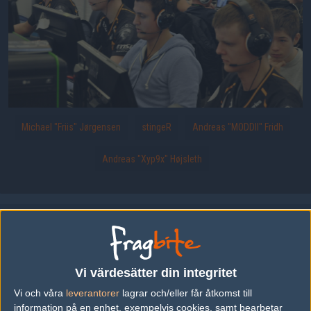
Michael "Friis" Jørgensen
stingeR
Andreas "MODDII" Fridh
Andreas "Xyp9x" Højsleth
fnatic med Friis, stingeR, MODDII och Xyp9x.
Uppladdad 2013-03-29 00:00 i galleriet
Copenhagen Games 2013
Vi värdesätter din integritet
DELA DETTA PÅ INTERNET
Vi och våra
leverantorer
lagrar och/eller får åtkomst till
information på en enhet, exempelvis cookies, samt bearbetar