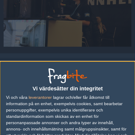
Uppladdad 2013-03-29 00:00 i galleriet
Copenhagen Games 2013
Vi värdesätter din integritet
DELA DETTA PÅ INTERNET
Vi och våra
leverantorer
lagrar och/eller får åtkomst till
information på en enhet, exempelvis cookies, samt bearbetar
personuppgifter, exempelvis unika identifierare och
FOTOGRAF
standardinformation som skickas av en enhet för
personanpassade annonser och andra typer av innehåll,
Johan "Breaker"
annons- och innehållsmätning samt målgruppsinsikter, samt för
Old School, Malmö