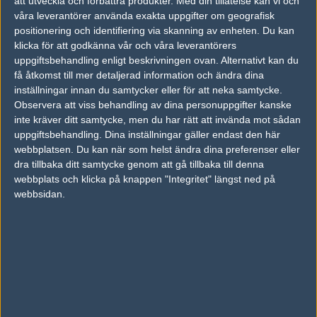
att utveckla och förbättra produkter.
Med din tillåtelse kan vi och
våra leverantörer använda exakta uppgifter om geografisk
positionering och identifiering via skanning av enheten. Du kan
AD
klicka för att godkänna vår och våra leverantörers
0 kommentarer —
skriv kommentar
uppgiftsbehandling enligt beskrivningen ovan. Alternativt kan du
få åtkomst till mer detaljerad information och ändra dina
Ingen har skrivit någon kommentar ännu.
inställningar innan du samtycker eller för att neka samtycke.
Observera att viss behandling av dina personuppgifter kanske
Skriv en kommentar
inte kräver ditt samtycke, men du har rätt att invända mot sådan
Upp
uppgiftsbehandling. Dina inställningar gäller endast den här
webbplatsen. Du kan när som helst ändra dina preferenser eller
dra tillbaka ditt samtycke genom att gå tillbaka till denna
webbplats och klicka på knappen "Integritet" längst ned på
webbsidan.
LOGGA IN
REGISTRERA DIG
Följ oss i social media