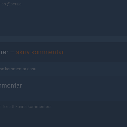
w on
@persjo
rer —
skriv kommentar
ågon kommentar ännu.
mmentar