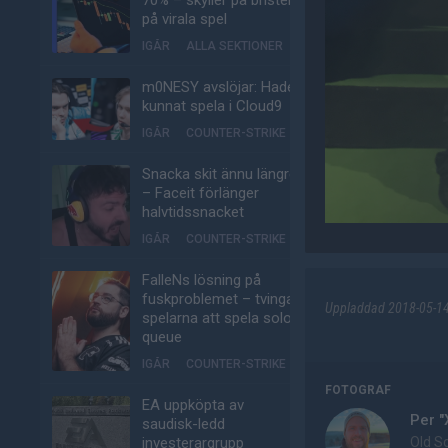
70% – skyller på bristen
på virala spel
IGÅR
ALLA SEKTIONER
m0NESY avslöjar: Hade
kunnat spela i Cloud9
IGÅR
COUNTER-STRIKE
Snacka skit ännu längre
– Faceit förlänger
halvtidssnacket
IGÅR
COUNTER-STRIKE
FalleNs lösning på
fuskproblemet – tvinga
Uppladdad 2018-05-14 
spelarna att spela solo-
queue
IGÅR
COUNTER-STRIKE
FOTOGRAF
EA uppköpta av
Per "
saudisk-ledd
Old Sc
investerargrupp