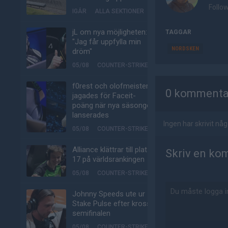
Follo
IGÅR
ALLA SEKTIONER
jL om nya möjligheten:
TAGGAR
"Jag får uppfylla min
NORDSKEN
dröm"
05/08
COUNTER-STRIKE
AD
f0rest och olofmeister
0 kommenta
jagades för Faceit-
poäng när nya säsongen
lanserades
Ingen har skrivit n
05/08
COUNTER-STRIKE
Alliance klättrar till plats
Skriv en ko
17 på världsrankingen
05/08
COUNTER-STRIKE
Johnny Speeds ute ur
Stake Pulse efter kross i
semifinalen
05/08
COUNTER-STRIKE