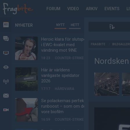
FORUM
VIDEO
ARKIV
EVENTS
L
NYHETER
NYTT
HETT
NYHETER
FORUM
Heroic klara för slutspel
AD
i EWC-kvalet med
FRAGBITE
/
BILDGALLER
vändning mot 9INE
VIDEO
18:23
COUNTER-STRIKE
Nordsken
BEVAKAT
Här är världens
vanligaste speldator
2026
HÄNDELSER
17:17
HÅRDVARA
MEDDELANDEN
Se polackernas perfekta
runboost – som om det
LIVESÄNDNINGAR
vore biofilm
16:59
COUNTER-STRIKE