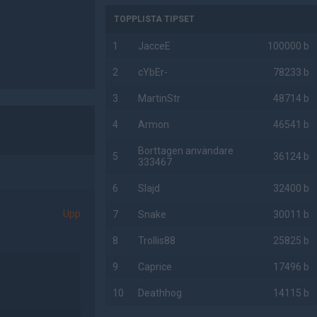
TOPPLISTA TIPSET
1
JacceE
100000 b
2
cYbEr-
78233 b
3
MartinStr
48714 b
4
Armon
46541 b
Borttagen användare
5
36124 b
333467
6
Slajd
32400 b
Upp
7
Snake
30011 b
8
Trollis88
25825 b
9
Caprice
17496 b
10
Deathhog
14115 b