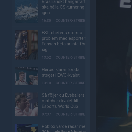
Brasilianskt hangarfartyg
ska hålla CS-turnering –
igen
16:30
COUNTER-STRIKE
ESL-chefens största
problem med esporten:
Fansen betalar inte för
sig
13:52
COUNTER-STRIKE
Heroic klarar första
steget i EWC-kvalet
13:10
COUNTER-STRIKE
Så följer du Eyeballers
matcher i kvalet till
Esports World Cup
07:37
COUNTER-STRIKE
Roblox värde rasar med