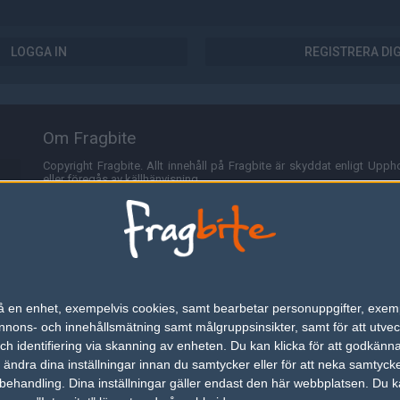
LOGGA IN
REGISTRERA DI
Om Fragbite
Copyright Fragbite. Allt innehåll på Fragbite är skyddat enligt Uppho
eller föregås av källhänvisning.
Alla åsikter uttryckta på Fragbite representerar varje enskild skribe
Programmering och design av
Fredric Bohlin
. För frågor rörande sajt
Cookies
Fragbite använder cookies för att spara användarspecifik informa
n på en enhet, exempelvis cookies, samt bearbetar personuppgifter, exem
omröstningar och för att föra statistik. För att slippa cookies kan 
ons- och innehållsmätning samt målgruppsinsikter, samt för att utveck
besöka Fragbite. Den här textraden finns här på grund av lagen om ele
h identifiering via skanning av enheten. Du kan klicka för att godkänn
h ändra dina inställningar innan du samtycker eller för att neka samtyck
Annonsering
behandling. Dina inställningar gäller endast den här webbplatsen. Du kan