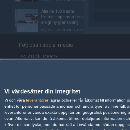
Alla de 100 bästa
Premier-spelarna fuskar
enligt ny granskning
05/08
COUNTER-STRIKE
Valves nya VR-
Följ oss i social media
headset ser ut att bli
ännu dyrare
Följ oss på Facebook
04/08
HÅRDVARA
Följ oss på Twitter
Tonåring släppte
Följ oss på Instagram
skämtspel för 1 900 kr –
tjänade miljoner
Följ oss på Twitch
Vi värdesätter din integritet
04/08
ALLA SEKTIONER
Information
Vi och våra
leverantorer
lagrar och/eller får åtkomst till informatio
Media: jL klar för Vitality
enhet för personanpassade annonser och andra typer av innehåll, ann
– hoppar in för nyblivna
Annonsering
leverantörer använda exakta uppgifter om geografisk positionering oc
papporna
ovan. Alternativt kan du få åtkomst till mer detaljerad information oc
Copyright och Privacy Policy
04/08
COUNTER-STRIKE
kräver ditt samtycke, men du har rätt att invända mot sådan uppgifts