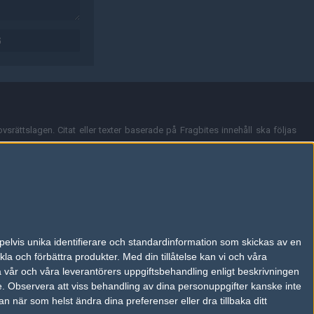
AD
G
vsrättslagen. Citat eller texter baserade på Fragbites innehåll ska följas
nt och överensstämmer inte nödvändigtvis med Fragbites åsikter.
en kan du skicka iväg ett email till
vår support
.
tion så som t.ex. användarnamn. Cookies sparas även när man deltar i
pelvis unika identifierare och standardinformation som skickas av en
du stänga av cookies i din webbläsares inställningar eller välja att inte
la och förbättra produkter.
Med din tillåtelse kan vi och våra
ktronisk kommunikation som trädde i kraft 25 juli 2003.
a vår och våra leverantörers uppgiftsbehandling enligt beskrivningen
e.
Observera att viss behandling av dina personuppgifter kanske inte
 när som helst ändra dina preferenser eller dra tillbaka ditt